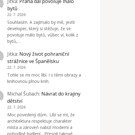
Jitka
:
Praha dál povoluje málo
bytů
22. 7. 2026
Souhlasím. A zajímalo by mě, jestli
developer, který si stěžuje, že se
povoluje málo bytů, vůbec ví, kolik z
bytů,…
Jitka
:
Nový život pohraniční
strážnice ve Španělsku
22. 7. 2026
Tohle se mi moc líbí. I s těmi obrazy a
knihovnou plnou knih.
Michal Šuliach
:
Návrat do krajiny
dětství
22. 7. 2026
Moc povedený dům.. Líbí se mi, že
architektura respektuje charakter
místa a zároveň nabízí moderní a
pohodlné bydlení... Přesně takové…