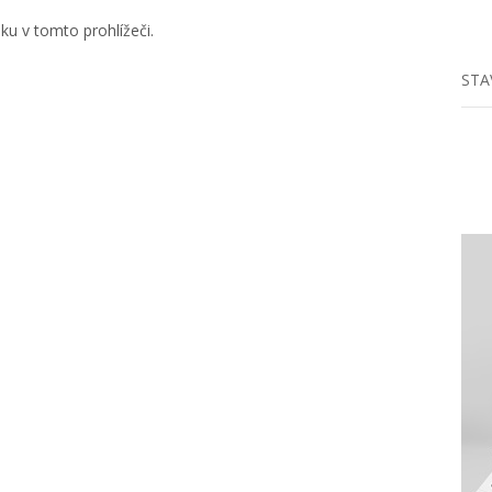
u v tomto prohlížeči.
STA