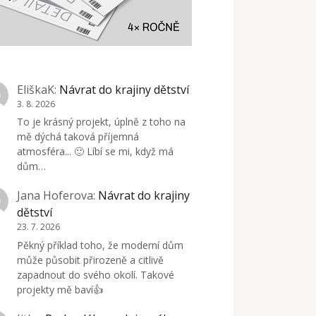
EliškaK
:
Návrat do krajiny dětství
3. 8. 2026
To je krásný projekt, úplně z toho na
mě dýchá taková příjemná
atmosféra... 🙂 Líbí se mi, když má
dům…
Jana Hoferova
:
Návrat do krajiny
dětství
23. 7. 2026
Pěkný příklad toho, že moderní dům
může působit přirozeně a citlivě
zapadnout do svého okolí. Takové
projekty mě baví👍