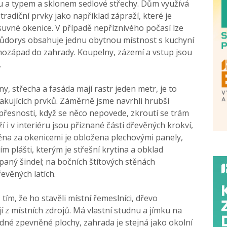
 a typem a sklonem sedlové střechy. Dům využívá
radiční prvky jako například zápraží, které je
uvné okenice. V případě nepříznivého počasí lze
 Půdorys obsahuje jednu obytnou místnost s kuchyní
jihozápad do zahrady. Koupelny, zázemí a vstup jsou
.
y, střecha a fasáda mají rastr jeden metr, je to
akujících prvků. Záměrně jsme navrhli hrubší
epřesnosti, když se něco nepovede, zkroutí se trám
 i v interiéru jsou přiznané části dřevěných krokví,
ěna za okenicemi je obložena plechovými panely,
m plášti, kterým je střešní krytina a obklad
paný šindel; na bočních štítových stěnách
evěných latích.
tím, že ho stavěli místní řemeslníci, dřevo
í z místních zdrojů. Má vlastní studnu a jímku na
né zpevněné plochy, zahrada je stejná jako okolní