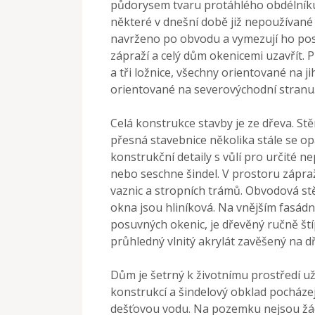
půdorysem tvaru protáhlého obdélníku
některé v dnešní době již nepoužívané t
navrženo po obvodu a vymezují ho pos
zápraží a celý dům okenicemi uzavřít.
a tři ložnice, všechny orientované na 
orientované na severovýchodní stranu
Celá konstrukce stavby je ze dřeva. Stěn
přesná stavebnice několika stále se op
konstrukční detaily s vůlí pro určité n
nebo seschne šindel. V prostoru zápraží
vaznic a stropních trámů. Obvodová st
okna jsou hliníková. Na vnějším fasádní
posuvných okenic, je dřevěný ručně ští
průhledný vlnitý akrylát zavěšený na dř
Dům je šetrný k životnímu prostředí už 
konstrukcí a šindelový obklad pocházej
dešťovou vodu. Na pozemku nejsou žád