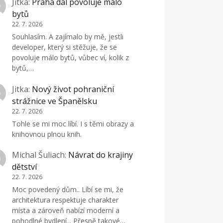
Jitka
:
Praha dál povoluje málo
bytů
22. 7. 2026
Souhlasím. A zajímalo by mě, jestli
developer, který si stěžuje, že se
povoluje málo bytů, vůbec ví, kolik z
bytů,…
Jitka
:
Nový život pohraniční
strážnice ve Španělsku
22. 7. 2026
Tohle se mi moc líbí. I s těmi obrazy a
knihovnou plnou knih.
Michal Šuliach
:
Návrat do krajiny
dětství
22. 7. 2026
Moc povedený dům.. Líbí se mi, že
architektura respektuje charakter
místa a zároveň nabízí moderní a
pohodlné bydlení... Přesně takové…