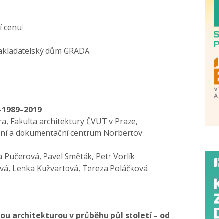
í cenu!
Nakladatelský dům GRADA.
–1989–2019
ra, Fakulta architektury ČVUT v Praze,
jní a dokumentační centrum Norbertov
a Pučerová, Pavel Směták, Petr Vorlík
vá, Lenka Kužvartová, Tereza Poláčková
kou architekturou v průběhu půl století – od