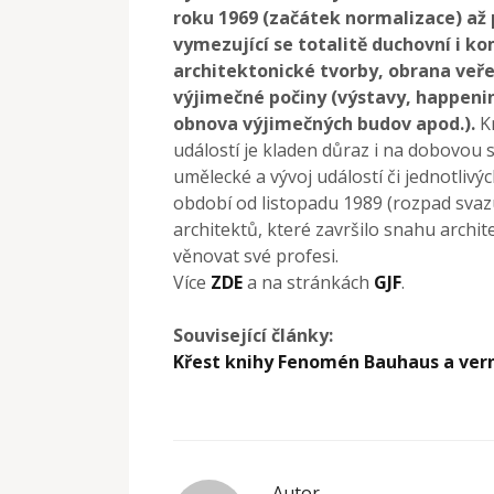
roku 1969 (začátek normalizace) až 
vymezující se totalitě duchovní i k
architektonické tvorby, obrana veře
výjimečné počiny (výstavy, happenin
obnova výjimečných budov apod.).
K
událostí je kladen důraz i na dobovou si
umělecké a vývoj událostí či jednotlivý
období od listopadu 1989 (rozpad svaz
architektů, které završilo snahu arch
věnovat své profesi.
Více
ZDE
a na stránkách
GJF
.
Související články:
Křest knihy Fenomén Bauhaus a ver
Autor