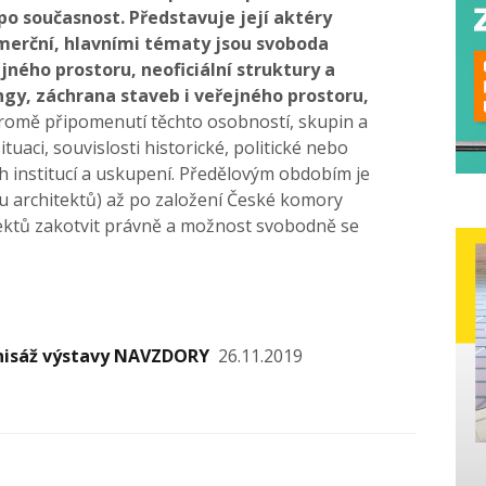
po současnost. Představuje její aktéry
omerční, hlavními tématy jsou svoboda
jného prostoru, neoficiální struktury a
gy, záchrana staveb i veřejného prostoru,
romě připomenutí těchto osobností, skupin a
tuaci, souvislosti historické, politické nebo
ch institucí a uskupení. Předělovým obdobím je
u architektů) až po založení České komory
itektů zakotvit právně a možnost svobodně se
nisáž výstavy NAVZDORY
26.11.2019