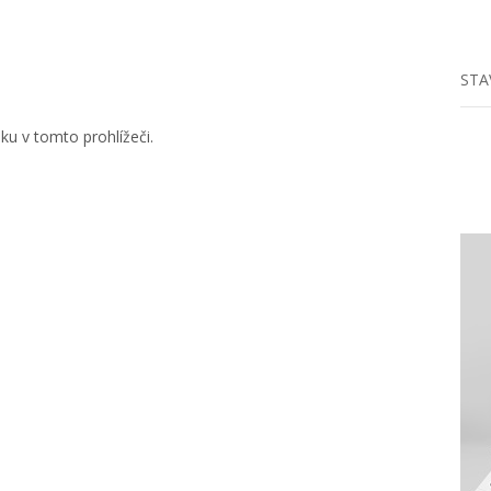
STA
u v tomto prohlížeči.