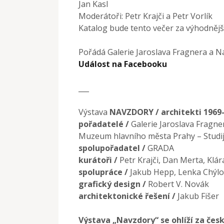
Jan Kasl
Moderátoři: Petr Krajči a Petr Vorlík
Katalog bude tento večer za výhodnějš
Pořádá Galerie Jaroslava Fragnera a 
Událost na Facebooku
___
Výstava
NAVZDORY / architekti 1969
pořadatelé /
Galerie Jaroslava Fragne
Muzeum hlavního města Prahy – Studi
spolupořadatel /
GRADA
kurátoři /
Petr Krajči, Dan Merta, Klár
spolupráce /
Jakub Hepp, Lenka Chýlo
grafický design /
Robert V. Novák
architektonické řešení /
Jakub Fišer
Výstava
„Navzdory“ se ohlíží za čes