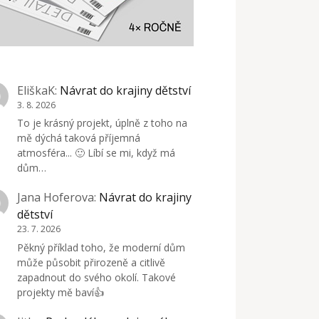
EliškaK
:
Návrat do krajiny dětství
3. 8. 2026
To je krásný projekt, úplně z toho na
mě dýchá taková příjemná
atmosféra... 🙂 Líbí se mi, když má
dům…
Jana Hoferova
:
Návrat do krajiny
dětství
23. 7. 2026
Pěkný příklad toho, že moderní dům
může působit přirozeně a citlivě
zapadnout do svého okolí. Takové
projekty mě baví👍