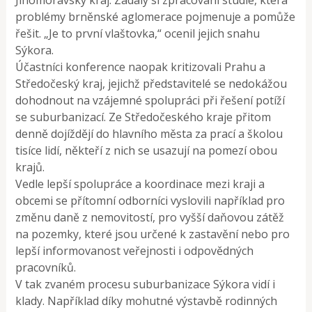
problémy brněnské aglomerace pojmenuje a pomůže
řešit. „Je to první vlaštovka,“ ocenil jejich snahu
Sýkora.
Účastníci konference naopak kritizovali Prahu a
Středočeský kraj, jejichž představitelé se nedokážou
dohodnout na vzájemné spolupráci při řešení potíží
se suburbanizací. Ze Středočeského kraje přitom
denně dojíždějí do hlavního města za prací a školou
tisíce lidí, někteří z nich se usazují na pomezí obou
krajů.
Vedle lepší spolupráce a koordinace mezi kraji a
obcemi se přítomní odborníci vyslovili například pro
změnu daně z nemovitostí, pro vyšší daňovou zátěž
na pozemky, které jsou určené k zastavění nebo pro
lepší informovanost veřejnosti i odpovědných
pracovníků.
V tak zvaném procesu suburbanizace Sýkora vidí i
klady. Například díky mohutné výstavbě rodinných