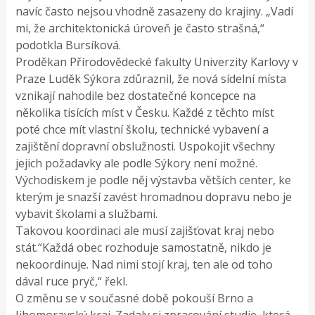
navíc často nejsou vhodně zasazeny do krajiny. „Vadí
mi, že architektonická úroveň je často strašná,“
podotkla Bursíková.
Proděkan Přírodovědecké fakulty Univerzity Karlovy v
Praze Luděk Sýkora zdůraznil, že nová sídelní místa
vznikají nahodile bez dostatečné koncepce na
několika tisících míst v Česku. Každé z těchto míst
poté chce mít vlastní školu, technické vybavení a
zajištění dopravní obslužnosti. Uspokojit všechny
jejich požadavky ale podle Sýkory není možné.
Východiskem je podle něj výstavba větších center, ke
kterým je snazší zavést hromadnou dopravu nebo je
vybavit školami a službami.
Takovou koordinaci ale musí zajišťovat kraj nebo
stát.“Každá obec rozhoduje samostatně, nikdo je
nekoordinuje. Nad nimi stojí kraj, ten ale od toho
dával ruce pryč,“ řekl.
O změnu se v současné době pokouší Brno a
Jihomoravský kraj. Zadaly si zpracování studie, která