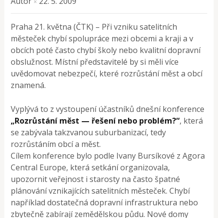
Autor
22. 5. 2009
×
Praha 21. května (ČTK) – Při vzniku satelitních
městeček chybí spolupráce mezi obcemi a kraji a v
obcích poté často chybí školy nebo kvalitní dopravní
obslužnost. Místní představitelé by si měli více
uvědomovat nebezpečí, které rozrůstání měst a obcí
znamená.
Vyplývá to z vystoupení účastníků dnešní konference
„Rozrůstání měst — řešení nebo problém?“
, která
se zabývala takzvanou suburbanizací, tedy
rozrůstáním obcí a měst.
Cílem konference bylo podle Ivany Bursíkové z Agora
Central Europe, která setkání organizovala,
upozornit veřejnost i starosty na často špatné
plánování vznikajících satelitních městeček. Chybí
například dostatečná dopravní infrastruktura nebo
zbytečně zabírají zemědělskou půdu. Nové domy