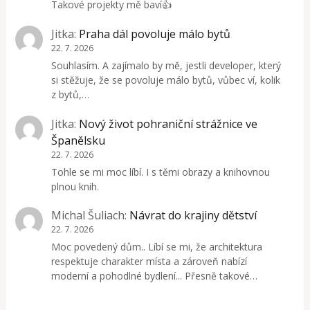
Takové projekty mě baví👍
Jitka
:
Praha dál povoluje málo bytů
22. 7. 2026
Souhlasím. A zajímalo by mě, jestli developer, který
si stěžuje, že se povoluje málo bytů, vůbec ví, kolik
z bytů,…
Jitka
:
Nový život pohraniční strážnice ve
Španělsku
22. 7. 2026
Tohle se mi moc líbí. I s těmi obrazy a knihovnou
plnou knih.
Michal Šuliach
:
Návrat do krajiny dětství
22. 7. 2026
Moc povedený dům.. Líbí se mi, že architektura
respektuje charakter místa a zároveň nabízí
moderní a pohodlné bydlení... Přesně takové…