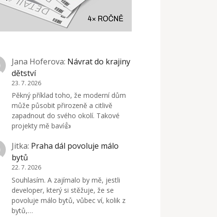
Jana Hoferova
:
Návrat do krajiny
dětství
23. 7. 2026
Pěkný příklad toho, že moderní dům
může působit přirozeně a citlivě
zapadnout do svého okolí. Takové
projekty mě baví👍
Jitka
:
Praha dál povoluje málo
bytů
22. 7. 2026
Souhlasím. A zajímalo by mě, jestli
developer, který si stěžuje, že se
povoluje málo bytů, vůbec ví, kolik z
bytů,…