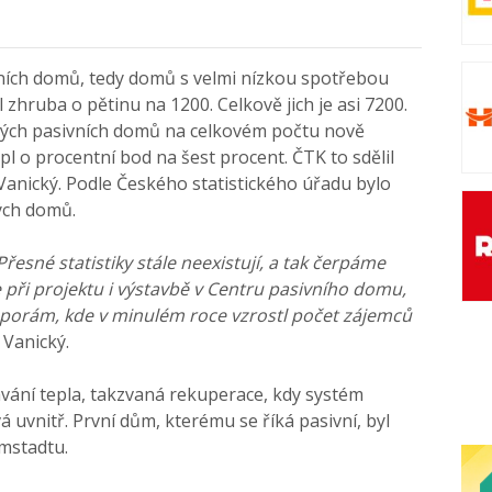
ích domů, tedy domů s velmi nízkou spotřebou
 zhruba o pětinu na 1200. Celkově jich je asi 7200.
ových pasivních domů na celkovém počtu nově
 o procentní bod na šest procent. ČTK to sdělil
anický. Podle Českého statistického úřadu bylo
ých domů.
řesné statistiky stále neexistují, a tak čerpáme
 při projektu i výstavbě v Centru pasivního domu,
porám, kde v minulém roce vzrostl počet zájemců
 Vanický.
ávání tepla, takzvaná rekuperace, kdy systém
 uvnitř. První dům, kterému se říká pasivní, byl
mstadtu.