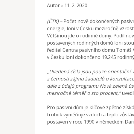
Autor
11. 2. 2020
×
(ČTK) –
Počet nově dokončených pasivn
energie, loni v Česku meziročně vzrostl
Většinou jde o rodinné domy. Podíl n
postavených rodinných domů loni stoupl
ředitel Centra pasivního domu Tomáš V
v Česku loni dokončeno 19.245 rodinn
„Uvedená čísla jsou pouze orientační. P
z četnosti zájmu žadatelů o konzultace
dále z údajů programu Nová zelená ús
meziročně téměř o sto procent,“
uvedl
Pro pasivní dům je klíčové zpětné získ
trubek vyměňuje vzduch a teplo zůstává
postaven v roce 1990 v německém Dar