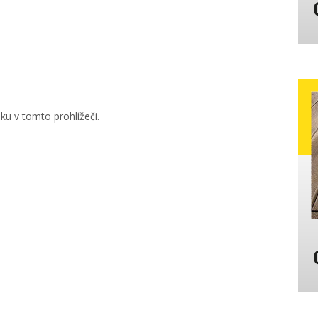
u v tomto prohlížeči.