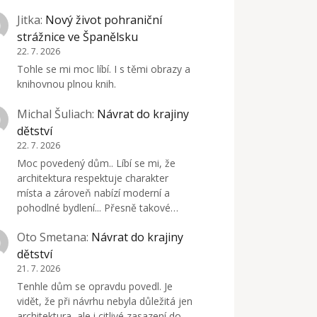
Jitka
:
Nový život pohraniční
strážnice ve Španělsku
22. 7. 2026
Tohle se mi moc líbí. I s těmi obrazy a
knihovnou plnou knih.
Michal Šuliach
:
Návrat do krajiny
dětství
22. 7. 2026
Moc povedený dům.. Líbí se mi, že
architektura respektuje charakter
místa a zároveň nabízí moderní a
pohodlné bydlení... Přesně takové…
Oto Smetana
:
Návrat do krajiny
dětství
21. 7. 2026
Tenhle dům se opravdu povedl. Je
vidět, že při návrhu nebyla důležitá jen
architektura, ale i citlivé zasazení do