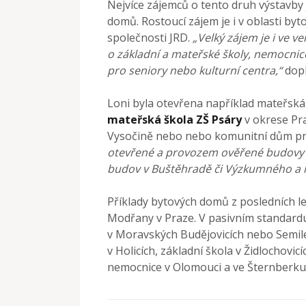
Nejvíce zájemců o tento druh výstavby 
domů. Rostoucí zájem je i v oblasti by
společnosti JRD.
„Velký zájem je i ve 
o základní a mateřské školy, nemocnic
pro seniory nebo kulturní centra,“
dopl
Loni byla otevřena například mateřská 
mateřská škola ZŠ Psáry
v okrese Pr
Vysočině nebo nebo komunitní dům pr
otevřené a provozem ověřené budovy 
budov v Buštěhradě či Výzkumného a i
Příklady bytových domů z posledních le
Modřany v Praze. V pasivním standardu
v Moravských Budějovicích nebo Semile
v Holicích, základní škola v Židlochovi
nemocnice v Olomouci a ve Šternberk