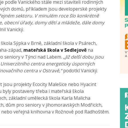
je podle Vanického stále mezi staviteli rodinných
tových domů, příkladem jsou developerské projekty
veřejném sektoru. V minulém roce šlo konkrétně
e, obecní úřady, domy dětí a mládeže, dále domy
nil Vanický.
škola Sýpka v Brně, základní škola v Psárech,
aha-západ,
mateřská škola v Sedlejově
na
o seniory v Týnci nad Labem.
„Již delší dobu jsou
Univerzitního centra energeticky úsporných
novačního centra v Ostravě,“
podotkl Vanický.
t jsou projekty Ecocity Malešice nebo Hyacint
 byly postaveny třeba i mateřská škola
ch, základní umělecká škola Karla Malicha
cích, dům pro seniory v jihomoravských Modřicích,
u nebo veřejná knihovna v Rožnově pod Radhoštěm.