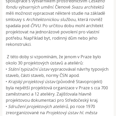
spolupráce s výtvarníkem prostřednictvím
Českého
fondu výtvarných umění
. Členové
Svazu architektů
měli možnost vypracovat některé studie na základě
smlouvy s
Architektonickou službou
, která rovněž
spadala pod
ČFVU
. Po určitou dobu mohl architekt
projektovat na jednorázové povolení pro vlastní
potřebu. Například byt, rodinný dům nebo jeho
rekonstrukci.
Z této doby si vzpomínám, že jenom v Praze bylo
okolo 30 projektových ústavů a ateliérů:
•
Státní typizační ústav
vypracovával návrhy typových
staveb, části staveb, normy ČSN apod.
•
Krajský projektový ústav
(původně Stavoprojekt)
byla největší projektová organizace v Praze s cca 700
zaměstnanci a 12 ateliéry. Zajišťovala hlavně
projektovou dokumentaci pro Středočeský kraj.
•
Sdružení projektových ateliérů
, po roce 1970
zreorganizované na
Projektový ústav hl. města