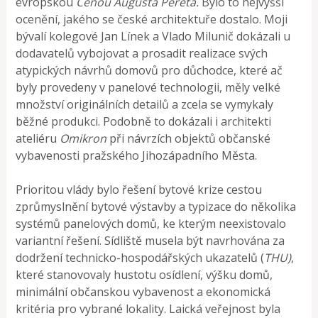
evropskou
Cenou Augusta Pereta.
Bylo to nejvyšší
ocenění, jakého se české architektuře dostalo. Moji
bývalí kolegové Jan Línek a Vlado Milunič dokázali u
dodavatelů vybojovat a prosadit realizace svých
atypických návrhů domovů pro důchodce, které ač
byly provedeny v panelové technologii, měly velké
množství originálních detailů a zcela se vymykaly
běžné produkci. Podobně to dokázali i architekti
ateliéru
Omikron
při návrzích objektů občanské
vybavenosti pražského Jihozápadního Města.
Prioritou vlády bylo řešení bytové krize cestou
zprůmyslnění bytové výstavby a typizace do několika
systémů panelových domů, ke kterým neexistovalo
variantní řešení. Sídliště musela být navrhována za
dodržení technicko-hospodářských ukazatelů (
THU)
,
které stanovovaly hustotu osídlení, výšku domů,
minimální občanskou vybavenost a ekonomická
kritéria pro vybrané lokality. Laická veřejnost byla