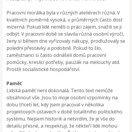
Pracovní morálka byla v různých ateliérech různá. V
kvalitních poměrně vysoká, v průměrných často dost
mizerná. Pokud lidé neměli o práci zájem, snažili se ji
odbýt. V pracovní době se slavila různá osobní výročí,
ženy si během dne vyřizovaly nákupy, prodlužovaly se
polední přestávky a podobně. Pokud to šlo,
zaměstnanci si často odnášeli domů pracovní
pomůcky, kreslicí potřeby, pauzák na melouchy atd.
Prostě socialistické hospodářství.
Paměť
Lidská paměť není dokonalá. Tento text nemůže
obsáhnout vše. Jsou to moje osobní vzpomínky na
dobu třiceti let, kdy jsem pracoval v několika
projektových ústavech v době totalitního politického
systému. Nejsem historik a netvrdím, že je vše do
detailu přesné, a respektuji, že někteří lidé mohou