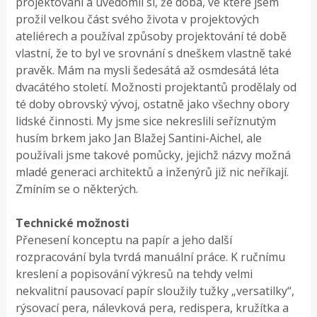
projektování a uvědomil si, že doba, ve které jsem
prožil velkou část svého života v projektových
ateliérech a používal způsoby projektování té době
vlastní, že to byl ve srovnání s dneškem vlastně také
pravěk. Mám na mysli šedesátá až osmdesátá léta
dvacátého století. Možnosti projektantů prodělaly od
té doby obrovský vývoj, ostatně jako všechny obory
lidské činnosti. My jsme sice nekreslili seříznutým
husím brkem jako Jan Blažej Santini-Aichel, ale
používali jsme takové pomůcky, jejichž názvy možná
mladé generaci architektů a inženýrů již nic neříkají.
Zmíním se o některých.
Technické možnosti
Přenesení konceptu na papír a jeho další
rozpracování byla tvrdá manuální práce. K ručnímu
kreslení a popisování výkresů na tehdy velmi
nekvalitní pausovací papír sloužily tužky „versatilky“,
rýsovací pera, nálevková pera, redispera, kružítka a