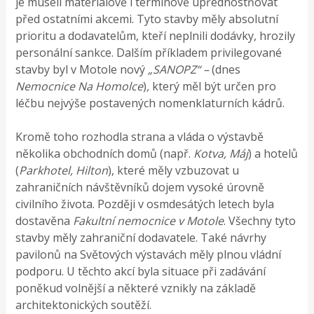
je museli materiálově i termínově upřednostňovat
před ostatními akcemi. Tyto stavby měly absolutní
prioritu a dodavatelům, kteří neplnili dodávky, hrozily
personální sankce. Dalším příkladem privilegované
stavby byl v Motole nový
„SANOPZ“ –
(dnes
Nemocnice Na Homolce
)
,
který měl být určen pro
léčbu nejvýše postavených nomenklaturních kádrů.
Kromě toho rozhodla strana a vláda o výstavbě
několika obchodních domů (např.
Kotva, Máj
) a hotelů
(
Parkhotel, Hilton
), které měly vzbuzovat u
zahraničních návštěvníků dojem vysoké úrovně
civilního života. Později v osmdesátých letech byla
dostavěna
Fakultní nemocnice v Motole
. Všechny tyto
stavby měly zahraniční dodavatele. Také návrhy
pavilonů na Světových výstavách měly plnou vládní
podporu. U těchto akcí byla situace při zadávání
poněkud volnější a některé vznikly na základě
architektonických soutěží.