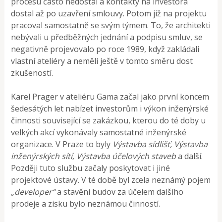
procesu často nedostal a kontakty na investora
dostal až po uzavření smlouvy. Potom již na projektu
pracoval samostatně se svým týmem. To, že architekti
nebývali u předběžných jednání a podpisu smluv, se
negativně projevovalo po roce 1989, když zakládali
vlastní ateliéry a neměli ještě v tomto směru dost
zkušeností.
Karel Prager v ateliéru Gama začal jako první koncem
šedesátých let nabízet investorům i výkon inženýrské
činnosti související se zakázkou, kterou do té doby u
velkých akcí vykonávaly samostatné inženýrské
organizace. V Praze to byly
Výstavba sídlišť, Výstavba
inženýrských sítí, Výstavba účelových staveb
a další.
Později tuto službu začaly poskytovat i jiné
projektové ústavy. V té době byl zcela neznámý pojem
„developer“
a stavění budov za účelem dalšího
prodeje a zisku bylo neznámou činností.