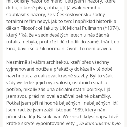
mít odlišný názor od mého. Četl jsem i názory, které
dobu, o které píšu, obhajují. Já však nemohu
souhlasit s názory, že v Československu žádný
totalitní režim nebyl, jak to tvrdí například historik a
děkan Filosofické fakulty UK Michal Pullmann (*1974),
který říká, že v sedmdesátých letech u nás žádná
totalita nebyla, protože lidé chodili do zaměstnání, do
kina, bavili se a žili normální život. To není pravda.
Nesmírně si vážím architektů, kteří přes všechny
vyjmenované potíže a překážky dokázali v té době
navrhnout a zrealizovat krásné stavby. Byl to však
vždy výsledek jejich vytrvalosti, osobních snah a
potřeb, nikoliv zásluha oficiální státní politiky. I já
jsem svou práci miloval a zažíval pěkné okamžiky.
Potkal jsem při ní hodně báječných i nebáječných lidí.
Jsem rád, že jsem zažil listopad 1989, který nám
přinesl naději. Básník Ivan Wernisch kdysi napsal dvě
krátké skrytě vypointované věty:
„Za komunismu bylo