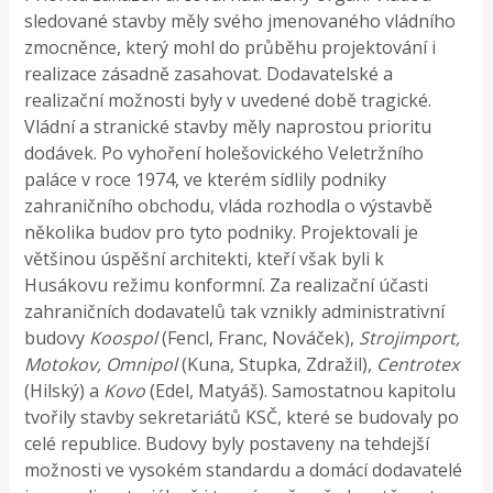
sledované stavby měly svého jmenovaného vládního
zmocněnce, který mohl do průběhu projektování i
realizace zásadně zasahovat. Dodavatelské a
realizační možnosti byly v uvedené době tragické.
Vládní a stranické stavby měly naprostou prioritu
dodávek. Po vyhoření holešovického Veletržního
paláce v roce 1974, ve kterém sídlily podniky
zahraničního obchodu, vláda rozhodla o výstavbě
několika budov pro tyto podniky. Projektovali je
většinou úspěšní architekti, kteří však byli k
Husákovu režimu konformní. Za realizační účasti
zahraničních dodavatelů tak vznikly administrativní
budovy
Koospol
(Fencl, Franc, Nováček),
Strojimport,
Motokov, Omnipol
(Kuna, Stupka, Zdražil),
Centrotex
(Hilský) a
Kovo
(Edel, Matyáš). Samostatnou kapitolu
tvořily stavby sekretariátů KSČ, které se budovaly po
celé republice. Budovy byly postaveny na tehdejší
možnosti ve vysokém standardu a domácí dodavatelé