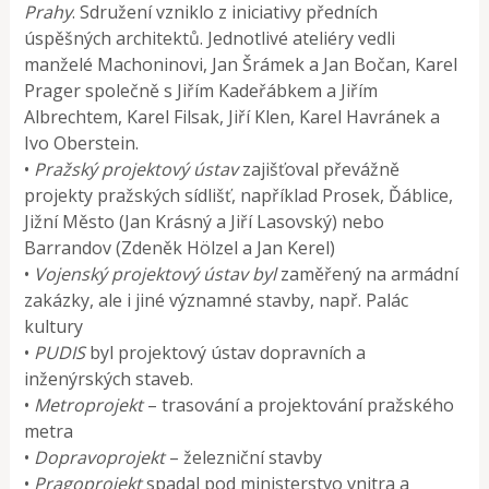
Prahy
. Sdružení vzniklo z iniciativy předních
úspěšných architektů. Jednotlivé ateliéry vedli
manželé Machoninovi, Jan Šrámek a Jan Bočan, Karel
Prager společně s Jiřím Kadeřábkem a Jiřím
Albrechtem, Karel Filsak, Jiří Klen, Karel Havránek a
Ivo Oberstein.
•
Pražský projektový ústav
zajišťoval převážně
projekty pražských sídlišť, například Prosek, Ďáblice,
Jižní Město (Jan Krásný a Jiří Lasovský) nebo
Barrandov (Zdeněk Hölzel a Jan Kerel)
•
Vojenský projektový ústav byl
zaměřený na armádní
zakázky, ale i jiné významné stavby, např. Palác
kultury
•
PUDIS
byl projektový ústav dopravních a
inženýrských staveb.
•
Metroprojekt
– trasování a projektování pražského
metra
•
Dopravoprojekt
– železniční stavby
•
Pragoprojekt
spadal pod ministerstvo vnitra a