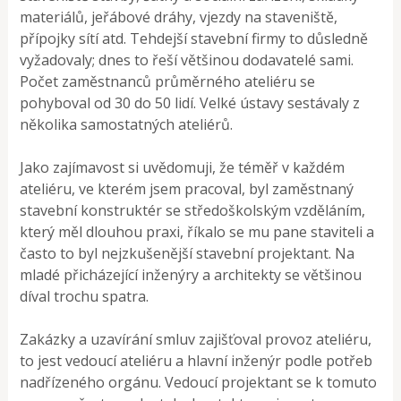
materiálů, jeřábové dráhy, vjezdy na staveniště,
přípojky sítí atd. Tehdejší stavební firmy to důsledně
vyžadovaly; dnes to řeší většinou dodavatelé sami.
Počet zaměstnanců průměrného ateliéru se
pohyboval od 30 do 50 lidí. Velké ústavy sestávaly z
několika samostatných ateliérů.
Jako zajímavost si uvědomuji, že téměř v každém
ateliéru, ve kterém jsem pracoval, byl zaměstnaný
stavební konstruktér se středoškolským vzděláním,
který měl dlouhou praxi, říkalo se mu pane staviteli a
často to byl nejzkušenější stavební projektant. Na
mladé přicházející inženýry a architekty se většinou
díval trochu spatra.
Zakázky a uzavírání smluv zajišťoval provoz ateliéru,
to jest vedoucí ateliéru a hlavní inženýr podle potřeb
nadřízeného orgánu. Vedoucí projektant se k tomuto