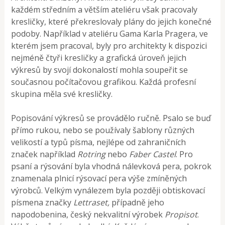
každém středním a větším ateliéru však pracovaly
kresličky, které překreslovaly plány do jejich konečné
podoby. Například v ateliéru Gama Karla Pragera, ve
kterém jsem pracoval, byly pro architekty k dispozici
nejméně čtyři kresličky a grafická úroveň jejich
výkresů by svojí dokonalostí mohla soupeřit se
současnou počítačovou grafikou. Každá profesní
skupina měla své kresličky.
Popisování výkresů se provádělo ručně. Psalo se buď
přímo rukou, nebo se používaly šablony různých
velikostí a typů písma, nejlépe od zahraničních
značek například
Rotring
nebo
Faber Castel
. Pro
psaní a rýsování byla vhodná nálevková pera, pokrok
znamenala plnicí rýsovací pera výše zmíněných
výrobců. Velkým vynálezem byla později obtiskovací
písmena značky
Lettraset,
případně jeho
napodobenina, český nekvalitní výrobek
Propisot
.