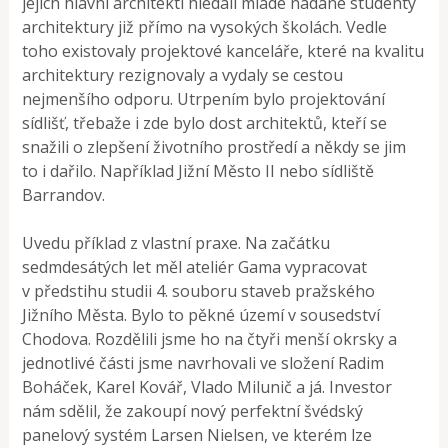
jejich hlavní architekti hledali mladé nadané studenty
architektury již přímo na vysokých školách. Vedle
toho existovaly projektové kanceláře, které na kvalitu
architektury rezignovaly a vydaly se cestou
nejmenšího odporu. Utrpením bylo projektování
sídlišť, třebaže i zde bylo dost architektů, kteří se
snažili o zlepšení životního prostředí a někdy se jim
to i dařilo. Například Jižní Město II nebo sídliště
Barrandov.
Uvedu příklad z vlastní praxe. Na začátku
sedmdesátých let měl ateliér Gama vypracovat
v předstihu studii 4. souboru staveb pražského
Jižního Města. Bylo to pěkné území v sousedství
Chodova. Rozdělili jsme ho na čtyři menší okrsky a
jednotlivé části jsme navrhovali ve složení Radim
Boháček, Karel Kovář, Vlado Milunič a já. Investor
nám sdělil, že zakoupí nový perfektní švédský
panelový systém Larsen Nielsen, ve kterém lze