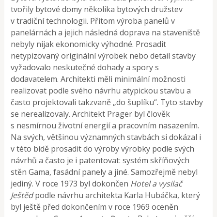
tvořily bytové domy několika bytových družstev
v tradiční technologii. Přitom výroba panelů v
panelárnách a jejich následná doprava na staveniště
nebyly nijak ekonomicky výhodné. Prosadit
netypizovaný originální výrobek nebo detail stavby
vyžadovalo neskutečné dohady a spory s
dodavatelem. Architekti měli minimální možnosti
realizovat podle svého návrhu atypickou stavbu a
často projektovali takzvaně „do šuplíku“. Tyto stavby
se nerealizovaly. Architekt Prager byl člověk
s nesmírnou životní energií a pracovním nasazením.
Na svých, většinou významných stavbách si dokázal i
v této bídě prosadit do výroby výrobky podle svých
návrhů a často je i patentovat: systém skříňových
stěn Gama, fasádní panely a jiné. Samozřejmě nebyl
jediný. V roce 1973 byl dokončen
Hotel a vysilač
Ještěd
podle návrhu architekta Karla Hubáčka, který
byl ještě před dokončením v roce 1969 oceněn