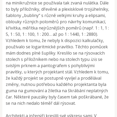
na minikružnice se používala tak zvaná nulátka. Dále
to byly příložníky, dřevěné a plexisklové trojúhelníky,
šablony „bubliny“ s různě velkými kruhy a elipsami,
oblouky různých poloměrů pro návrhy komunikací,
křivítka, měřítka nejrůznějších poměrů (např. 1 : 1, 1 :
5, 1 : 50, 1 : 100, 1 : 200… až po 1 : 1440, 1 : 2880).
Vzhledem k tomu, že nebyly k dispozici kalkulačky,
používalo se logaritmické pravítko. Těchto pomůcek
mám dodnes plné šuplíky. Kreslilo se na rýsovacích
stolech s příložníkem nebo na stolech typu
izis
se
svislým prknem a pantografem s pohyblivými
pravítky, u kterých projektant stál. Vzhledem k tomu,
že každý projekt se postupně vyvíjel a prodělával
změny, nutnou potřebou každého projektanta byla
guma na gumování a žiletka na škrábání neplatných
čar. Některé pauzáky byly časem tak poškrábané, že
se na nich nedalo téměř dál rýsovat.
Architekti a inženýři kreslili své výkresy sami. V