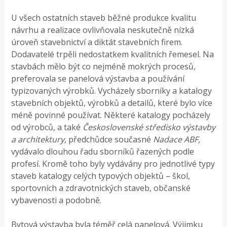
U všech ostatních staveb běžné produkce kvalitu
návrhu a realizace ovlivňovala neskutečně nízká
úroveň stavebnictví a diktát stavebních firem.
Dodavatelé trpěli nedostatkem kvalitních řemesel. Na
stavbách mělo být co nejméně mokrých procesů,
preferovala se panelová výstavba a používání
typizovaných výrobků. Vycházely sborníky a katalogy
stavebních objektů, výrobků a detailů, které bylo více
méně povinné používat. Některé katalogy pocházely
od výrobců, a také
Československé středisko výstavby
a architektury,
předchůdce současné
Nadace
ABF,
vydávalo dlouhou řadu sborníků řazených podle
profesí. Kromě toho byly vydávány pro jednotlivé typy
staveb katalogy celých typových objektů – škol,
sportovních a zdravotnických staveb, občanské
vybavenosti a podobně.
Bytová výstavba byla téměř celá panelová. Výjimku