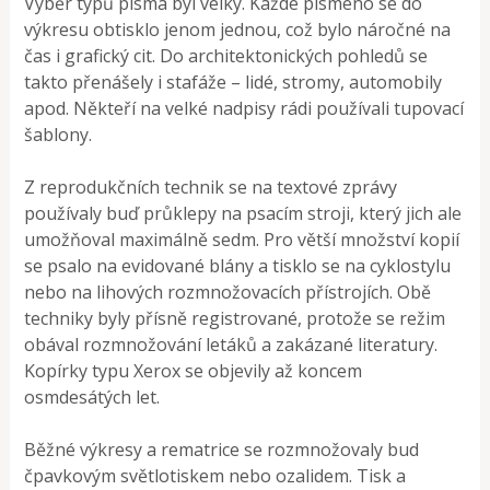
Výběr typů písma byl velký. Každé písmeno se do
výkresu obtisklo jenom jednou, což bylo náročné na
čas i grafický cit. Do architektonických pohledů se
takto přenášely i stafáže – lidé, stromy, automobily
apod. Někteří na velké nadpisy rádi používali tupovací
šablony.
Z reprodukčních technik se na textové zprávy
používaly buď průklepy na psacím stroji, který jich ale
umožňoval maximálně sedm. Pro větší množství kopií
se psalo na evidované blány a tisklo se na cyklostylu
nebo na lihových rozmnožovacích přístrojích. Obě
techniky byly přísně registrované, protože se režim
obával rozmnožování letáků a zakázané literatury.
Kopírky typu Xerox se objevily až koncem
osmdesátých let.
Běžné výkresy a rematrice se rozmnožovaly bud
čpavkovým světlotiskem nebo ozalidem. Tisk a