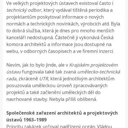
Ve velkých projektových ústavech existoval často i
technický odbor
, který vydával tištěná periodika a
projektantům poskytoval informace o nových
normách a technických novinkách, výrobcích atd. Byla
to dobrá služba, která je dnes pro mnoho menších
kanceláří nedostupná. Částečně ji vykonává Česká
komora architektů a informace jsou dostupné na
webu, v odborných časopisech a ve firemní inzerci.
Nevím, jak to bylo jinde, ale v
Krajském projektovém
ústavu
fungovala také tak zvaná
umělecko-technická
rada,
zkráceně
UTR
, která jednotlivým architektům
posuzovala uměleckou úroveň zpracovávaných
projektů a také začlenění uměleckých děl do
navrhované stavby. Nebyla příliš oblíbená.
Společenské zařazení architektů a projektových
ústavů 1963–1989
Prioritu zakázek určoval nadřízený orgán. Vládou