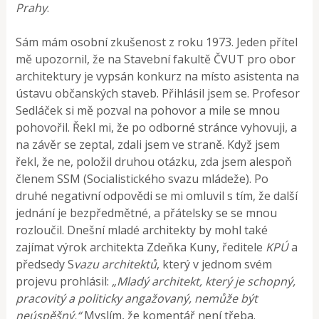
Prahy
.
Sám mám osobní zkušenost z roku 1973. Jeden přítel
mě upozornil, že na Stavební fakultě ČVUT pro obor
architektury je vypsán konkurz na místo asistenta na
ústavu občanských staveb. Přihlásil jsem se. Profesor
Sedláček si mě pozval na pohovor a mile se mnou
pohovořil. Řekl mi, že po odborné stránce vyhovuji, a
na závěr se zeptal, zdali jsem ve straně. Když jsem
řekl, že ne, položil druhou otázku, zda jsem alespoň
členem SSM (Socialistického svazu mládeže). Po
druhé negativní odpovědi se mi omluvil s tím, že další
jednání je bezpředmětné, a přátelsky se se mnou
rozloučil. Dnešní mladé architekty by mohl také
zajímat výrok architekta Zdeňka Kuny, ředitele
KPÚ
a
předsedy S
vazu architektů
, který v jednom svém
projevu prohlásil:
„Mladý architekt, který je schopný,
pracovitý a politicky angažovaný, nemůže být
neúspěšný.“
Myslím, že komentář není třeba.