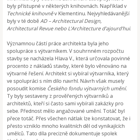
byly přístupné v některých knihovnách. Například v
Technické knihovně
v Klementinu. Nejvyhledávanější
byly v té době
AD – Architectural Design,
Architectural Revue nebo L’Architecture d’ajourd’hui
.
Významnou částí práce architekta byla jeho
spolupráce s výtvarníkem. V souhrnném rozpočtu
stavby se nacházela Hlava V., která určovala povinné
procento z nákladů stavby, které bylo věnováno na
výtvarné řešení. Architekt si vybíral výtvarníka, který
ve spolupráci s ním dílo navrhl. Návrh však musely
posoudit komise
Českého fondu výtvarných umění.
Ty byly sestaveny z prověřených výtvarníků a
architektů, kteří si často sami vybírali zakázky pro
sebe. Přednost mělo angažované umění. Totáč byl
přece totáč. Přes všechen nátlak lze konstatovat, že i
přesto vzniklo mnoho kvalitních děl od vynikajících
umělců. Tato díla precizně dokumentuje spolek