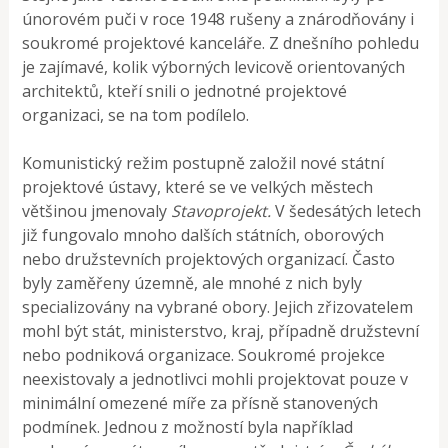
únorovém puči v roce 1948 rušeny a znárodňovány i
soukromé projektové kanceláře. Z dnešního pohledu
je zajímavé, kolik výborných levicově orientovaných
architektů, kteří snili o jednotné projektové
organizaci, se na tom podílelo.
Komunistický režim postupně založil nové státní
projektové ústavy, které se ve velkých městech
většinou jmenovaly
Stavoprojekt.
V šedesátých letech
již fungovalo mnoho dalších státních, oborových
nebo družstevních projektových organizací. Často
byly zaměřeny územně, ale mnohé z nich byly
specializovány na vybrané obory. Jejich zřizovatelem
mohl být stát, ministerstvo, kraj, případně družstevní
nebo podniková organizace. Soukromé projekce
neexistovaly a jednotlivci mohli projektovat pouze v
minimální omezené míře za přísně stanovených
podmínek. Jednou z možností byla například