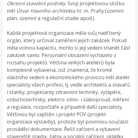
Okresní stavební podniky
. Svoji projektovou složku
měl
Útvar hlavního architekta hl. m. Prahy
(územní
plán, územní a regulační studie apod.).
Každá projektová organizace měla svůj nadřízený
orgán, který určoval zaměření jejich zakázek. Pokud
měla volnou kapacitu, mohlo si její vedení shánět část
zakázek samo. Personální obsazení vycházelo z
rozsahu projektů. Většina velkých ateliérů byla
komplexně vybavená, což znamená, že kromě
vlastního vedení a ekonomického provozu měl ateliér
specialisty všech profesí, tj. vedle architektů a stavařů
i statiky, projektanty zdravotní techniky, vytápění,
vzduchotechniky, elektro: silno- i slaboproud, měření
a regulace, rozpočtáře a případně další specialisty.
Většinou byl zajištěn i projekt POV (projekt
organizace výstavby), protože byl povinnou součástí
prováděcí dokumentace. Řešil zařízení a vybavení
staveniště stavby, šatny a sociální zařízení, skládky