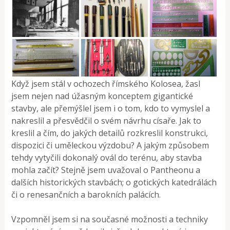
Když jsem stál v ochozech římského Kolosea, žasl
jsem nejen nad úžasným konceptem gigantické
stavby, ale přemýšlel jsem i o tom, kdo to vymyslel a
nakreslil a přesvědčil o svém návrhu císaře. Jak to
kreslil a čím, do jakých detailů rozkreslil konstrukci,
dispozici či uměleckou výzdobu? A jakým způsobem
tehdy vytyčili dokonalý ovál do terénu, aby stavba
mohla začít? Stejně jsem uvažoval o Pantheonu a
dalších historických stavbách; o gotických katedrálách
či o renesančních a barokních palácích.
Vzpomněl jsem si na současné možnosti a techniky