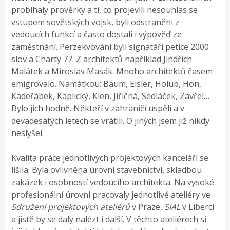
probíhaly prověrky a ti, co projevili nesouhlas se
vstupem sovětských vojsk, byli odstraněni z
vedoucích funkcí a často dostali i výpověď ze
zaměstnání. Perzekvováni byli signatáři petice 2000
slov a Charty 77. Z architektů například Jindřich
Malátek a Miroslav Masák. Mnoho architektů časem
emigrovalo. Namátkou: Baum, Eisler, Holub, Hon,
Kadeřábek, Kaplický, Klen, Jiřičná, Sedláček, Zavřel…
Bylo jich hodně. Někteří v zahraničí uspěli a v
devadesátých letech se vrátili. O jiných jsem již nikdy
neslyšel.
Kvalita práce jednotlivých projektových kanceláří se
lišila. Byla ovlivněna úrovní stavebnictví, skladbou
zakázek i osobností vedoucího architekta. Na vysoké
profesionální úrovni pracovaly jednotlivé ateliéry ve
Sdružení projektových ateliérů
v Praze,
SIAL
v Liberci
a jistě by se daly nalézt i další. V těchto ateliérech si