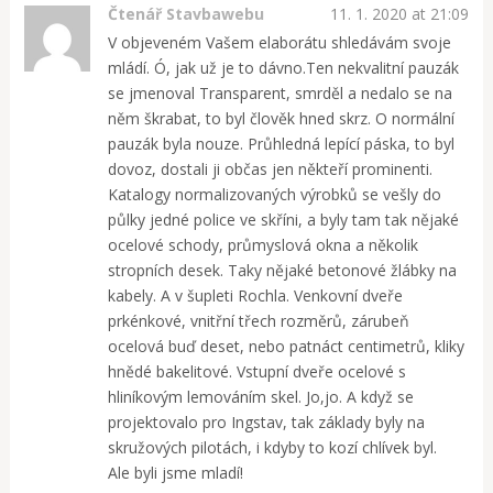
Čtenář Stavbawebu
11. 1. 2020 at 21:09
V objeveném Vašem elaborátu shledávám svoje
mládí. Ó, jak už je to dávno.Ten nekvalitní pauzák
se jmenoval Transparent, smrděl a nedalo se na
něm škrabat, to byl člověk hned skrz. O normální
pauzák byla nouze. Průhledná lepící páska, to byl
dovoz, dostali ji občas jen někteří prominenti.
Katalogy normalizovaných výrobků se vešly do
půlky jedné police ve skříni, a byly tam tak nějaké
ocelové schody, průmyslová okna a několik
stropních desek. Taky nějaké betonové žlábky na
kabely. A v šupleti Rochla. Venkovní dveře
prkénkové, vnitřní třech rozměrů, zárubeň
ocelová buď deset, nebo patnáct centimetrů, kliky
hnědé bakelitové. Vstupní dveře ocelové s
hliníkovým lemováním skel. Jo,jo. A když se
projektovalo pro Ingstav, tak základy byly na
skružových pilotách, i kdyby to kozí chlívek byl.
Ale byli jsme mladí!