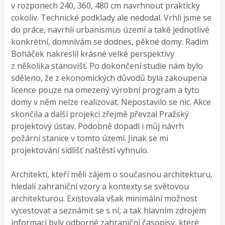
v rozponech 240, 360, 480 cm navrhnout prakticky
cokoliv. Technické podklady ale nedodal. Vrhli jsme se
do práce, navrhli urbanismus území a také jednotlivé
konkrétní, domnívám se dodnes, pěkné domy. Radim
Boháček nakreslil krásné velké perspektivy
z několika stanovišť. Po dokončení studie nám bylo
sděleno, že z ekonomických důvodů byla zakoupena
licence pouze na omezený výrobní program a tyto
domy v něm nelze realizovat. Nepostavilo se nic. Akce
skončila a další projekci zřejmě převzal Pražský
projektový ústav. Podobně dopadl i můj návrh
požární stanice v tomto území. Jinak se mi
projektování sídlišť naštěstí vyhnulo.
Architekti, kteří měli zájem o současnou architekturu,
hledali zahraniční vzory a kontexty se světovou
architekturou. Existovala však minimální možnost
vycestovat a seznámit se s ní, a tak hlavním zdrojem
informací byly odborné zahraniční časopisy, které