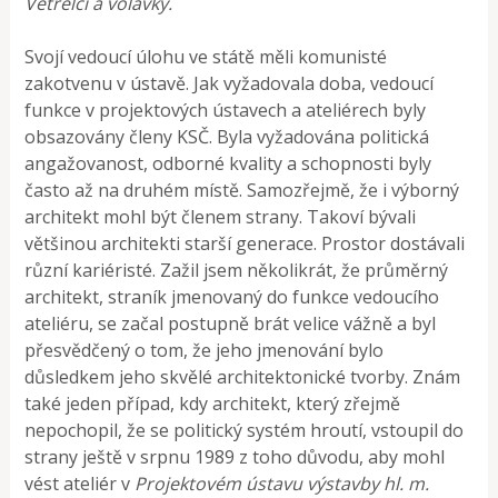
Vetřelci a volavky.
Svojí vedoucí úlohu ve státě měli komunisté
zakotvenu v ústavě. Jak vyžadovala doba, vedoucí
funkce v projektových ústavech a ateliérech byly
obsazovány členy KSČ. Byla vyžadována politická
angažovanost, odborné kvality a schopnosti byly
často až na druhém místě. Samozřejmě, že i výborný
architekt mohl být členem strany. Takoví bývali
většinou architekti starší generace. Prostor dostávali
různí kariéristé. Zažil jsem několikrát, že průměrný
architekt, straník jmenovaný do funkce vedoucího
ateliéru, se začal postupně brát velice vážně a byl
přesvědčený o tom, že jeho jmenování bylo
důsledkem jeho skvělé architektonické tvorby. Znám
také jeden případ, kdy architekt, který zřejmě
nepochopil, že se politický systém hroutí, vstoupil do
strany ještě v srpnu 1989 z toho důvodu, aby mohl
vést ateliér v
Projektovém ústavu výstavby hl. m.