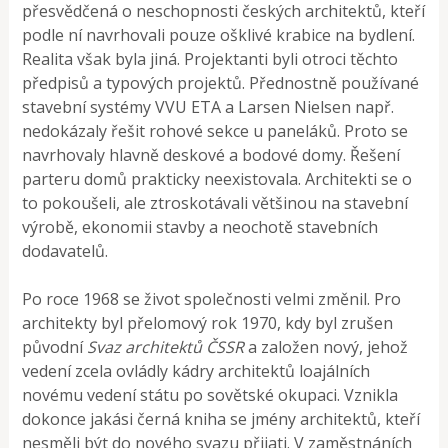
přesvědčená o neschopnosti českých architektů, kteří
podle ní navrhovali pouze ošklivé krabice na bydlení.
Realita však byla jiná. Projektanti byli otroci těchto
předpisů a typových projektů. Přednostně používané
stavební systémy VVU ETA a Larsen Nielsen např.
nedokázaly řešit rohové sekce u paneláků. Proto se
navrhovaly hlavně deskové a bodové domy. Řešení
parteru domů prakticky neexistovala. Architekti se o
to pokoušeli, ale ztroskotávali většinou na stavební
výrobě, ekonomii stavby a neochotě stavebních
dodavatelů.
Po roce 1968 se život společnosti velmi změnil. Pro
architekty byl přelomový rok 1970, kdy byl zrušen
původní
Svaz
architektů ČSSR
a založen nový, jehož
vedení zcela ovládly kádry architektů loajálních
novému vedení státu po sovětské okupaci. Vznikla
dokonce jakási černá kniha se jmény architektů, kteří
nesměli být do nového svazu přijati. V zaměstnáních