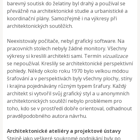
barevný soutisk do želatiny byl drahý a používal se
převážně na architektonické studie a urbanistické a
koordinační plány. Samozřejmě i na výkresy při
architektonických soutěžích.
Neexistovaly počítače, nebyl grafický software. Na
pracovních stolech nebyly žádné monitory. Všechny
výkresy si kreslili architekti sami. Termín
vizualizace
se nepoužíval. Kreslily se architektonické perspektivní
pohledy. Někdy okolo roku 1970 bylo velkou módou
šrafování a v perspektivách byly všechny plochy, stíny
i krajina pojednávány různým typem šrafury. Každý
architekt si vytvořil svůj grafický styl a u anonymních
architektonických soutěží nebylo problémem pro
toho, kdo se v prostředí dobře orientoval, odhadnout
pravděpodobného autora návrhu.
Architektonické ateliéry a projektové ústavy
Stejně jako veškeré soukromé podnikání byly po