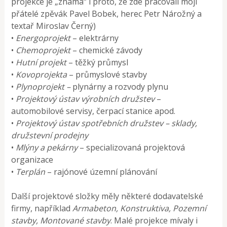
projekce je „známá“ i proto, že zde pracovali moji
přátelé zpěvák Pavel Bobek, herec Petr Nárožný a
textař Miroslav Černý)
•
Energoprojekt
– elektrárny
•
Chemoprojekt
– chemické závody
•
Hutní projekt
– těžký průmysl
•
Kovoprojekta
– průmyslové stavby
•
Plynoprojekt –
plynárny a rozvody plynu
•
Projektový ústav výrobních družstev
–
automobilové servisy, čerpací stanice apod.
•
Projektový ústav spotřebních družstev – sklady,
družstevní prodejny
•
Mlýny a pekárny
– specializovaná projektová
organizace
•
Terplán
– rajónové územní plánování
Další projektové složky měly některé dodavatelské
firmy, například
Armabeton, Konstruktiva, Pozemní
stavby, Montované stavby
. Malé projekce mívaly i