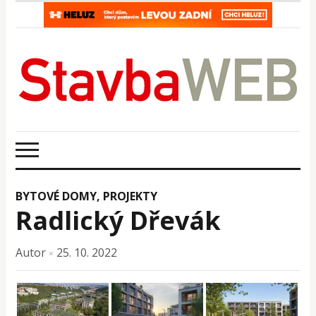
BYTOVÉ DOMY
,
PROJEKTY
Radlický Dřevák
Autor
25. 10. 2022
×