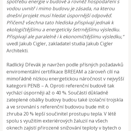
spotřebu energie v budově a rovněž hospodaření s
vodou uvnitř i mimo budovu je zásada, na kterou
dnešní projekt musí hledat úspornější odpověď.
Přičemž všechna tato hlediska přispívají jednak k
ekologičtějšímu a energeticky šetrnějšímu výsledku.
Přispívají ale paralelně i k ekonomičtějšímu výsledku,“
uvedl Jakub Cigler, zakladatel studia Jakub Cigler
Architekti.
Radlický Dřevák je navržen podle přísných požadavků
enviromentální certifikace BREEAM a zároveň cílí na
mimořádně nízkou energetickou náročnost v nejvyšší
kategorii PENB – A. Oproti referenční budově tak
vychází úsporněji až o 40 %. Součástí důkladně
zateplené obálky budovy budou také izolační trojskla
a ve srovnání s referenční budovou bude mít o
zhruba 20 % lepší součinitel prostupu tepla. V létě
spolu s využitím exteriérových žaluzií na všech
oknech zajistí přirozené snižování teploty v bytech o