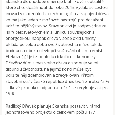
Skanska dlouhodobě směřuje k uhlíkové neutralitě,
které chce dosáhnout do roku 2045. Vydala se cestou
inovací v materiálech a technologiích a zapojení dřeva
vnímá jako jeden z možných nástrojů pro dosažení
udržitelnější výstavby. Stavebnictví je zodpovědné za
40 % celosvětových emisí uhlíku souvisejících s
energetikou, naopak dřevo v sobě oxid uhličitý
ukládá po celou dobu své životnosti a může tak do
budoucna oboru ulevit při snižování objemu emisí.
Efektivnější je i z pohledu cirkulární ekonomiky.
Dřevěný dům z masivního dřeva disponuje velmi
dlouhou životností, na jejímž konci může být
udržitelněji zdemolován a zrecyklován. Přitom
stavební suť v České republice dnes tvoří zhruba 45 %
celkové produkce odpadu a ročně se recykluje asi jen
15 %.
Radlický Dřevák plánuje Skanska postavit v rámci
jednofázového projektu o celkovém počtu 177