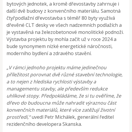
bytových jednotek, a kromě dřevostavby zahrnuje i
další dvě budovy z konvenčního materiálu. Samotná
čtyřpodlažní dřevostavba s téměř 80 byty využívá
dřevěné CLT desky ve všech nadzemních podlažích a
je vystavěná na železobetonové monolitické podnoži.
Výstavba projektu by mohla začít už v roce 2024 a
bude synonymem nízké energetické náročnosti,
moderního bydlení a zdravého stavění.
„V rámci jednoho projektu máme jedinečnou
příležitost porovnat dvě různé stavební technologie,
a to nejen z hlediska rychlosti výstavby a
managementu stavby, ale především redukce
uhlíkové stopy. Předpokládáme, že si tu ověříme, že
dřevo do budoucna může nahradit výraznou část
konvenčních materiálů, které více zatěžují životní
prostředí,“
uvedl Petr Michálek, generální ředitel
rezidenčního developera Skanska.