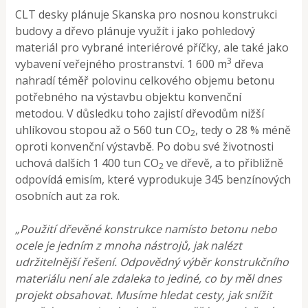
CLT desky plánuje Skanska pro nosnou konstrukci
budovy a dřevo plánuje využít i jako pohledový
materiál pro vybrané interiérové příčky, ale také jako
3
vybavení veřejného prostranství. 1 600 m
dřeva
nahradí téměř polovinu celkového objemu betonu
potřebného na výstavbu objektu konvenční
metodou. V důsledku toho zajistí dřevodům nižší
uhlíkovou stopou až o 560 tun CO
, tedy o 28 % méně
2
oproti konvenční výstavbě. Po dobu své životnosti
uchová dalších 1 400 tun CO
ve dřevě, a to přibližně
2
odpovídá emisím, které vyprodukuje 345 benzínových
osobních aut za rok.
„Použití dřevěné konstrukce namísto betonu nebo
ocele je jedním z mnoha nástrojů, jak nalézt
udržitelnější řešení. Odpovědný výběr konstrukčního
materiálu není ale zdaleka to jediné, co by měl dnes
projekt obsahovat. Musíme hledat cesty, jak snížit