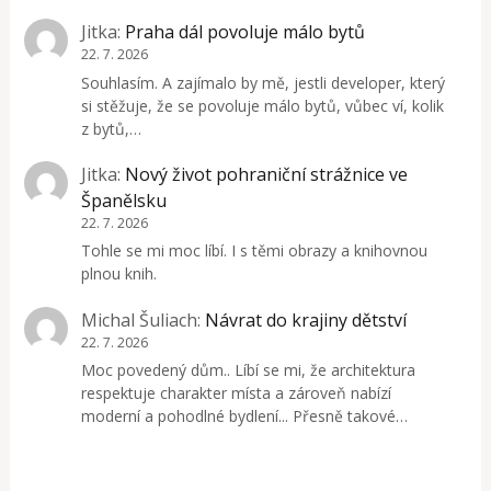
Jitka
:
Praha dál povoluje málo bytů
22. 7. 2026
Souhlasím. A zajímalo by mě, jestli developer, který
si stěžuje, že se povoluje málo bytů, vůbec ví, kolik
z bytů,…
Jitka
:
Nový život pohraniční strážnice ve
Španělsku
22. 7. 2026
Tohle se mi moc líbí. I s těmi obrazy a knihovnou
plnou knih.
Michal Šuliach
:
Návrat do krajiny dětství
22. 7. 2026
Moc povedený dům.. Líbí se mi, že architektura
respektuje charakter místa a zároveň nabízí
moderní a pohodlné bydlení... Přesně takové…