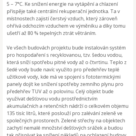
5 – 7°C. Ke snížení energie na vytápění a chlazení
přispěje také centrální rekuperační jednotka. Ta v
místnostech zajistí čerstvý vzduch, který zároveň
ohřívá odchozím vzduchem ve výměníku a díky tomu
ušetří až 80 % tepelných ztrát větráním.
Ve všech budovách projektu bude instalován systém
pro hospodaření s recyklovanou, tzv. šedou vodou,
která sníží spotřebu pitné vody až o čtvrtinu. Teplo z
šedé vody bude navíc využito pro předehřev teplé
užitkové vody, kde má ve spojení s fototermickými
panely dojít ke snížení spotřeby zemního plynu pro
předehřev TUV až o polovinu. Celý objekt bude
využívat dešťovou vodu prostřednictvím
akumulačních a retenčních nádrží o celkovém objemu
135 tisíc litrů, které poslouží pro zalévání zeleně ve
společných prostorech. Zelené střechy na objektech
zachytí nemalé množství dešťových srážek a budou
tak přispívat ke snížení nákladů na ochlazení budovy