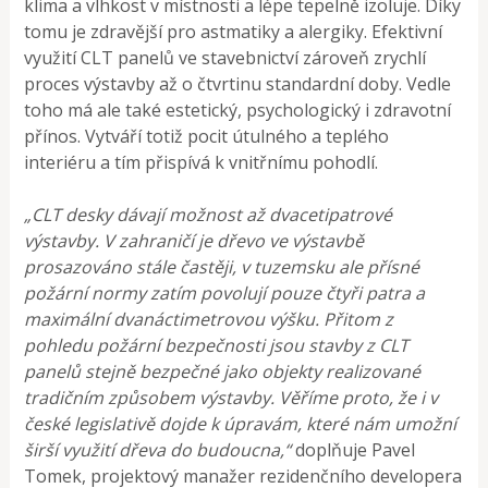
klima a vlhkost v místnosti a lépe tepelně izoluje. Díky
tomu je zdravější pro astmatiky a alergiky. Efektivní
využití CLT panelů ve stavebnictví zároveň zrychlí
proces výstavby až o čtvrtinu standardní doby. Vedle
toho má ale také estetický, psychologický i zdravotní
přínos. Vytváří totiž pocit útulného a teplého
interiéru a tím přispívá k vnitřnímu pohodlí.
„CLT desky dávají možnost až dvacetipatrové
výstavby. V zahraničí je dřevo ve výstavbě
prosazováno stále častěji, v tuzemsku ale přísné
požární normy zatím povolují pouze čtyři patra a
maximální dvanáctimetrovou výšku. Přitom z
pohledu požární bezpečnosti jsou stavby z CLT
panelů stejně bezpečné jako objekty realizované
tradičním způsobem výstavby. Věříme proto, že i v
české legislativě dojde k úpravám, které nám umožní
širší využití dřeva do budoucna,“
doplňuje Pavel
Tomek, projektový manažer rezidenčního developera