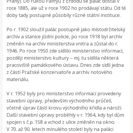
Prahy). Do rukou Pálffyů z Erdödu se palác dostal v
roce 1885, ale už v roce 1902 ho prodávají státu. Od té
doby tady postupně působily různé státní instituce.
Po r. 1902 sloužil palác postupně jako místodržitelský
archiv a stanice jízdní policie, po roce 1918 byl archiv
změněn na archiv ministerstva vnitra a zůstal do r.
1946. Po roce 1950 zde sídlilo ministerstvo informací,
později ministerstvo kultury – mj. tu sídlila některá
pracoviště památkového ústavu. Dnes zde sídlí jedna
z částí Pražské konzervatoře a archiv notového
materiálu.
V r. 1952 byly pro ministerstvo informací provedeny
stavební úpravy, především východního průčelí,
včetně úprav částí krovu východního křídla a nároží.
Další stavební úpravy proběhly v r. 1964, kdy byl dům
spojen s č.p. 158 a vchod z ulice změněn na okno.
V 70. až 90. letech minulého století byly na paláci