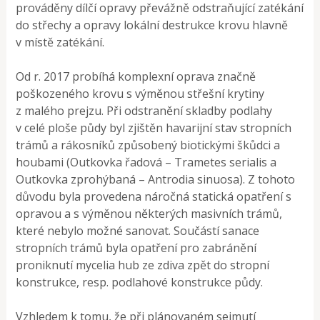
prováděny dílčí opravy převážně odstraňující zatékání
do střechy a opravy lokální destrukce krovu hlavně
v místě zatékání.
Od r. 2017 probíhá komplexní oprava značně
poškozeného krovu s výměnou střešní krytiny
z malého prejzu. Při odstranění skladby podlahy
v celé ploše půdy byl zjištěn havarijní stav stropních
trámů a rákosníků způsobený biotickými škůdci a
houbami (Outkovka řadová – Trametes serialis a
Outkovka zprohýbaná – Antrodia sinuosa). Z tohoto
důvodu byla provedena náročná statická opatření s
opravou a s výměnou některých masivních trámů,
které nebylo možné sanovat. Součástí sanace
stropních trámů byla opatření pro zabránění
proniknutí mycelia hub ze zdiva zpět do stropní
konstrukce, resp. podlahové konstrukce půdy.
Vzhledem k tomu, že při plánovaném sejmutí