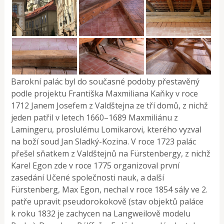
Barokní palác byl do současné podoby přestavěný
podle projektu Františka Maxmiliana Kaňky v roce
1712 Janem Josefem z Valdštejna ze tří domů, z nichž
jeden patřil v letech 1660–1689 Maxmiliánu z
Lamingeru, proslulému Lomikarovi, kterého vyzval
na boží soud Jan Sladký-Kozina. V roce 1723 palác
přešel sňatkem z Valdštejnů na Fürstenbergy, z nichž
Karel Egon zde v roce 1775 organizoval první
zasedání Učené společnosti nauk, a další
Fürstenberg, Max Egon, nechal v roce 1854 sály ve 2.
patře upravit pseudorokokově (stav objektů paláce
k roku 1832 je zachycen na Langweilově modelu