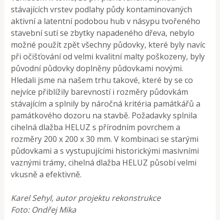
stávajících vrstev podlahy půdy kontaminovaných
aktivní a latentní podobou hub v násypu tvořeného
stavební sutí se zbytky napadeného dřeva, nebylo
možné použít zpět všechny půdovky, které byly navíc
při očišťování od velmi kvalitní malty poškozeny, byly
původní půdovky doplněny půdovkami novými.
Hledali jsme na našem trhu takové, které by se co
nejvíce přiblížily barevností i rozměry půdovkám
stávajícím a splnily by náročná kritéria památkářů a
památkového dozoru na stavbě. Požadavky splnila
cihelná dlažba HELUZ s přírodním povrchem a
rozměry 200 x 200 x 30 mm. V kombinaci se starými
půdovkami a s vystupujícími historickými masivními
vaznými trámy, cihelná dlažba HELUZ působí velmi
vkusně a efektivně.
Karel Sehyl, autor projektu rekonstrukce
Foto: Ondřej Mika