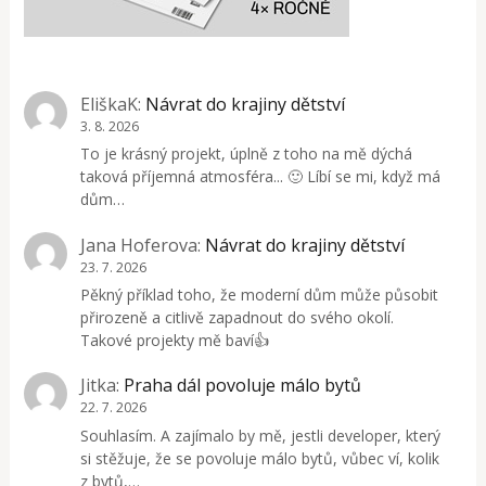
EliškaK
:
Návrat do krajiny dětství
3. 8. 2026
To je krásný projekt, úplně z toho na mě dýchá
taková příjemná atmosféra... 🙂 Líbí se mi, když má
dům…
Jana Hoferova
:
Návrat do krajiny dětství
23. 7. 2026
Pěkný příklad toho, že moderní dům může působit
přirozeně a citlivě zapadnout do svého okolí.
Takové projekty mě baví👍
Jitka
:
Praha dál povoluje málo bytů
22. 7. 2026
Souhlasím. A zajímalo by mě, jestli developer, který
si stěžuje, že se povoluje málo bytů, vůbec ví, kolik
z bytů,…