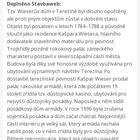
Doplněno Stavbaweb:
Tzv. Wieserův dům v Terezíně byl dlouho opuštěný,
ale proti jiným objektům zůstal v dobrém stavu.
Objekt byl posatven v letech 1784–1788 a původně
sloužil jako rezidence Kašpara Wiesera, hlavního
dodavatele stavebního materiálu pro pevnost.
Trojkřídlý pozdně rokokový palác zámeckého
charakteru postavil v severozápadní části města.
Budova byla díky své honosné výzdobě využívána pro
ubytování významných návštěv Terezína. Po
dostavbě terezínské pevnosti Kašpar Wieser prodal
palác rakouské armádě, která zde počátkem 19.
století zřídila tzv. důstojnické kasino, ubytování pro
nejvyšší důstojníky posádky. Naposled v něm sídlil
posádkový dům armády. V roce 1996 byla zrušena
vojenská posádka a dům začal chátrat. Nejcennější
částí interiéru je velký sál, který armáda nechala
zabílit poté, co v něm zřídila byty pro důstojníky.
Během rekonstrukce, která má objektu navrátit