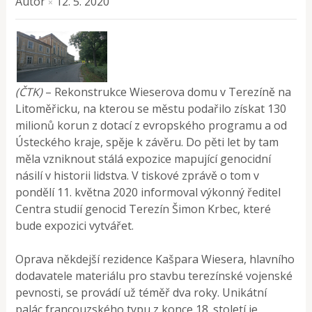
Autor
12. 5. 2020
×
(ČTK)
– Rekonstrukce Wieserova domu v Terezíně na
Litoměřicku, na kterou se městu podařilo získat 130
milionů korun z dotací z evropského programu a od
Ústeckého kraje, spěje k závěru. Do pěti let by tam
měla vzniknout stálá expozice mapující genocidní
násilí v historii lidstva. V tiskové zprávě o tom v
pondělí 11. května 2020 informoval výkonný ředitel
Centra studií genocid Terezín Šimon Krbec, které
bude expozici vytvářet.
Oprava někdejší rezidence Kašpara Wiesera, hlavního
dodavatele materiálu pro stavbu terezínské vojenské
pevnosti, se provádí už téměř dva roky. Unikátní
palác francouzského typu z konce 18. století je