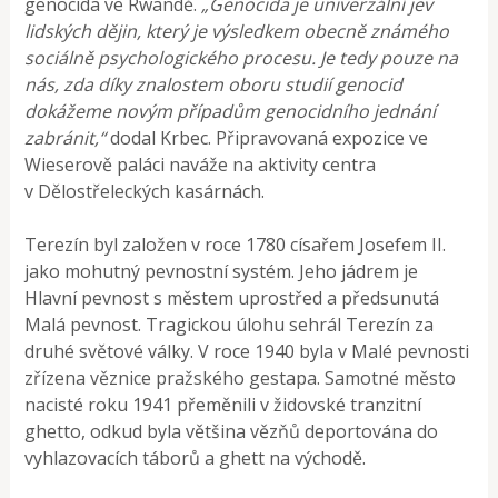
genocida ve Rwandě.
„Genocida je univerzální jev
lidských dějin, který je výsledkem obecně známého
sociálně psychologického procesu. Je tedy pouze na
nás, zda díky znalostem oboru studií genocid
dokážeme novým případům genocidního jednání
zabránit,“
dodal Krbec. Připravovaná expozice ve
Wieserově paláci naváže na aktivity centra
v Dělostřeleckých kasárnách.
Terezín byl založen v roce 1780 císařem Josefem II.
jako mohutný pevnostní systém. Jeho jádrem je
Hlavní pevnost s městem uprostřed a předsunutá
Malá pevnost. Tragickou úlohu sehrál Terezín za
druhé světové války. V roce 1940 byla v Malé pevnosti
zřízena věznice pražského gestapa. Samotné město
nacisté roku 1941 přeměnili v židovské tranzitní
ghetto, odkud byla většina vězňů deportována do
vyhlazovacích táborů a ghett na východě.