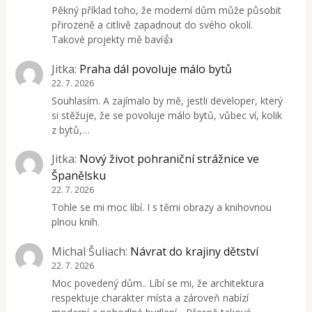
Pěkný příklad toho, že moderní dům může působit
přirozeně a citlivě zapadnout do svého okolí.
Takové projekty mě baví👍
Jitka
:
Praha dál povoluje málo bytů
22. 7. 2026
Souhlasím. A zajímalo by mě, jestli developer, který
si stěžuje, že se povoluje málo bytů, vůbec ví, kolik
z bytů,…
Jitka
:
Nový život pohraniční strážnice ve
Španělsku
22. 7. 2026
Tohle se mi moc líbí. I s těmi obrazy a knihovnou
plnou knih.
Michal Šuliach
:
Návrat do krajiny dětství
22. 7. 2026
Moc povedený dům.. Líbí se mi, že architektura
respektuje charakter místa a zároveň nabízí