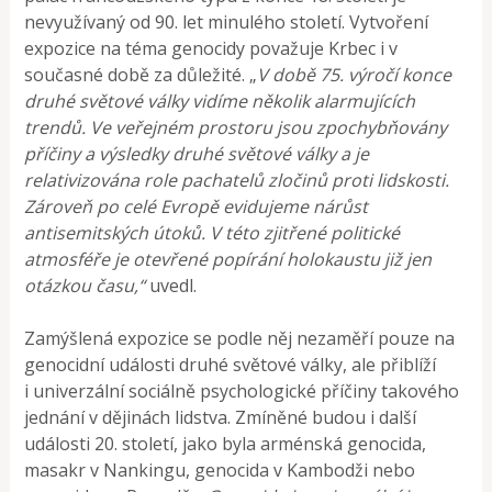
nevyužívaný od 90. let minulého století. Vytvoření
expozice na téma genocidy považuje Krbec i v
současné době za důležité. „
V době 75. výročí konce
druhé světové války vidíme několik alarmujících
trendů. Ve veřejném prostoru jsou zpochybňovány
příčiny a výsledky druhé světové války a je
relativizována role pachatelů zločinů proti lidskosti.
Zároveň po celé Evropě evidujeme nárůst
antisemitských útoků. V této zjitřené politické
atmosféře je otevřené popírání holokaustu již jen
otázkou času,“
uvedl.
Zamýšlená expozice se podle něj nezaměří pouze na
genocidní události druhé světové války, ale přiblíží
i univerzální sociálně psychologické příčiny takového
jednání v dějinách lidstva. Zmíněné budou i další
události 20. století, jako byla arménská genocida,
masakr v Nankingu, genocida v Kambodži nebo