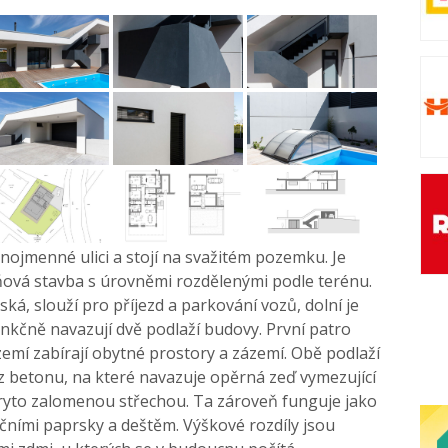
nojmenné ulici a stojí na svažitém pozemku. Je
ová stavba s úrovněmi rozdělenými podle terénu.
rská, slouží pro příjezd a parkování vozů, dolní je
nkčně navazují dvě podlaží budovy. První patro
zemí zabírají obytné prostory a zázemí. Obě podlaží
z betonu, na které navazuje opěrná zeď vymezující
ryto zalomenou střechou. Ta zároveň funguje jako
ečními paprsky a deštěm. Výškové rozdíly jsou