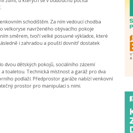
i zdmi, u kterých se v budoucnu počítá
.
venkovním schodištěm. Za ním vedoucí chodba
do velkoryse navrženého obývacího pokoje
žním směrem, tvoří velké posuvné výkladce, které
ásledně i zahradou a pouští dovnitř dostatek
do dvou dětských pokojů, sociálního zázemí
u a toaletou. Technická místnost a garáž pro dva
rního podlaží. Předprostor garáže nabízí venkovní
tatečný prostor pro manipulaci s nimi.