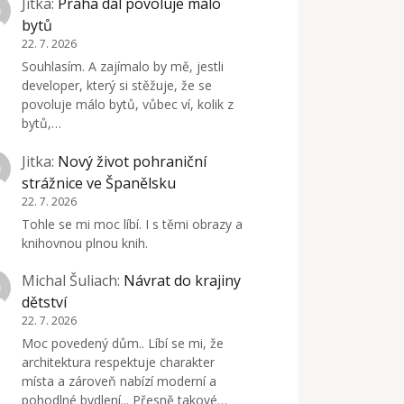
Jitka
:
Praha dál povoluje málo
bytů
22. 7. 2026
Souhlasím. A zajímalo by mě, jestli
developer, který si stěžuje, že se
povoluje málo bytů, vůbec ví, kolik z
bytů,…
Jitka
:
Nový život pohraniční
strážnice ve Španělsku
22. 7. 2026
Tohle se mi moc líbí. I s těmi obrazy a
knihovnou plnou knih.
Michal Šuliach
:
Návrat do krajiny
dětství
22. 7. 2026
Moc povedený dům.. Líbí se mi, že
architektura respektuje charakter
místa a zároveň nabízí moderní a
pohodlné bydlení... Přesně takové…