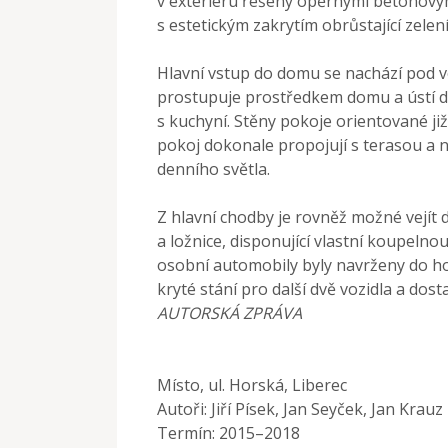
v exteriéru řešeny opěrnými betonovým
s estetickým zakrytím obrůstající zelení
Hlavní vstup do domu se nachází pod 
prostupuje prostředkem domu a ústí 
s kuchyní. Stěny pokoje orientované ji
pokoj dokonale propojují s terasou a n
denního světla.
Z hlavní chodby je rovněž možné vejít 
a ložnice, disponující vlastní koupelno
osobní automobily byly navrženy do ho
kryté stání pro další dvě vozidla a dos
AUTORSKÁ ZPRÁVA
Místo, ul. Horská, Liberec
Autoři: Jiří Písek, Jan Seyček, Jan Krauz
Termín: 2015–2018