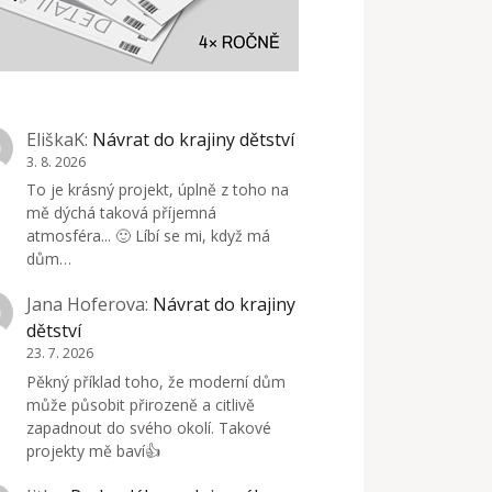
EliškaK
:
Návrat do krajiny dětství
3. 8. 2026
To je krásný projekt, úplně z toho na
mě dýchá taková příjemná
atmosféra... 🙂 Líbí se mi, když má
dům…
Jana Hoferova
:
Návrat do krajiny
dětství
23. 7. 2026
Pěkný příklad toho, že moderní dům
může působit přirozeně a citlivě
zapadnout do svého okolí. Takové
projekty mě baví👍