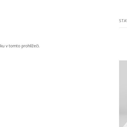
STA
u v tomto prohlížeči.