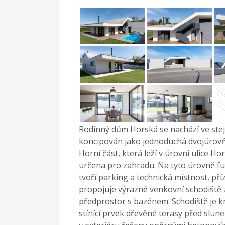
Rodinný dům Horská se nachází ve stej
koncipován jako jednoduchá dvojúrovň
Horní část, která leží v úrovni ulice Ho
určena pro zahradu. Na tyto úrovně fu
tvoří parking a technická místnost, pří
propojuje výrazné venkovní schodiště 
předprostor s bazénem. Schodiště je k
stínící prvek dřevěné terasy před slun