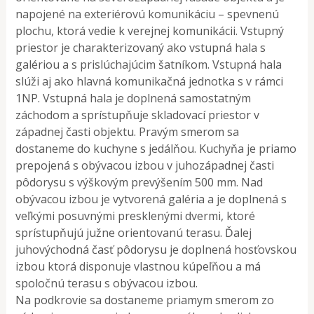
napojené na exteriérovú komunikáciu – spevnenú
plochu, ktorá vedie k verejnej komunikácii. Vstupný
priestor je charakterizovaný ako vstupná hala s
galériou a s prislúchajúcim šatníkom. Vstupná hala
slúži aj ako hlavná komunikačná jednotka s v rámci
1NP. Vstupná hala je doplnená samostatným
záchodom a sprístupňuje skladovací priestor v
západnej časti objektu. Pravým smerom sa
dostaneme do kuchyne s jedálňou. Kuchyňa je priamo
prepojená s obývacou izbou v juhozápadnej časti
pôdorysu s výškovým prevýšením 500 mm. Nad
obývacou izbou je vytvorená galéria a je doplnená s
veľkými posuvnými presklenými dvermi, ktoré
sprístupňujú južne orientovanú terasu. Ďalej
juhovýchodná časť pôdorysu je doplnená hosťovskou
izbou ktorá disponuje vlastnou kúpeľňou a má
spoločnú terasu s obývacou izbou.
Na podkrovie sa dostaneme priamym smerom zo