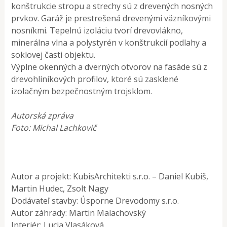
konštrukcie stropu a strechy sú z drevených nosných
prvkov. Garáž je prestrešená drevenými väzníkovými
nosníkmi. Tepelnú izoláciu tvorí drevovlákno,
minerálna vlna a polystyrén v konštrukcií podlahy a
soklovej časti objektu.
Výplne okenných a dverných otvorov na fasáde sú z
drevohliníkových profilov, ktoré sú zasklené
izolačným bezpečnostným trojsklom.
Autorská zpráva
Foto: Michal Lachkovič
Autor a projekt: KubisArchitekti s.r.o. – Daniel Kubiš,
Martin Hudec, Zsolt Nagy
Dodávateľ stavby: Úsporne Drevodomy s.r.o.
Autor záhrady: Martin Malachovský
Interiér: Lucia Vlasáková