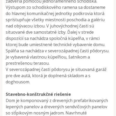
zádveria pomocou jednoramenného schodiska.
Výstupom zo schodiskového ramena sa dostaneme
do hlavnej komunikačnej jednotky podkrovia ktorá
sprístupňuje všetky miestnosti poschodia a galériu
nad obývacou izbou. V juhovýchodnej časti sú
situované dve samostatné izby. Ďalej v strede
dispozícií sa nachádza spoločná kúpeľňa, v rámci
ktorej bude umiestnené technické vybavenie domu.
Spálňa sa nachádza v severozápadnej časti pôdorysu.
Je vybavená vlastnou kúpeľňou, šatníkom a
prestrešenou terasou.
V severozápadnej časti pôdorysu je situovaná garáž
pre dve autá, ktorá je doplnená skladom a s
doghousom.
Stavebno-konštrukčné riešenie
Dom je komponovaný z drevených prefabrikovaných
lepených panelov a drevených sendvičových panelov
so stĺpikovým nosným jadrom. Navrhnuté