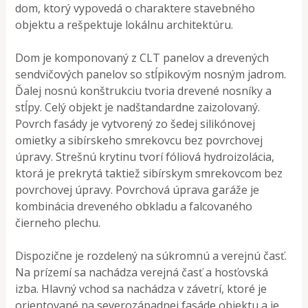
dom, ktorý vypovedá o charaktere stavebného
objektu a rešpektuje lokálnu architektúru.
Dom je komponovaný z CLT panelov a drevených
sendvičových panelov so stĺpikovým nosným jadrom.
Ďalej nosnú konštrukciu tvoria drevené nosníky a
stĺpy. Celý objekt je nadštandardne zaizolovaný.
Povrch fasády je vytvorený zo šedej silikónovej
omietky a sibírskeho smrekovcu bez povrchovej
úpravy. Strešnú krytinu tvorí fóliová hydroizolácia,
ktorá je prekrytá taktiež sibírskym smrekovcom bez
povrchovej úpravy. Povrchová úprava garáže je
kombinácia dreveného obkladu a falcovaného
čierneho plechu.
Dispozične je rozdelený na súkromnú a verejnú časť.
Na prízemí sa nachádza verejná časť a hosťovská
izba. Hlavný vchod sa nachádza v závetrí, ktoré je
orientované na severozápadnej fasáde objektu a je