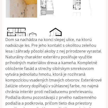
Dom sa nachádza na konci slepej ulice, na ktorú
nadväzuje les. Pre jeho kontakt s okolitou zeleňou
lesa i záhrady pôsobí akoby z nej prirodzene vyrastal.
Naturálny charakter exteriéru posilňuje využitie
príhodných materiálov dreva a kameňa. Kompletné
obloženie fasád a strechy sibírskym smrekovcom
vytvára jednoliatu hmotu, ktorá je rozihraná
kompozíciou vsadených tmavých otvorov. Exteriérové
žalúzie otvory dopĺňajú v súhlasnej farbe, no najmä
chránia interiér proti nežiaducemu prehrievaniu.
Podlažia domu pozostávajú z prvého nadzemného
podlažia a podkrovia, pričom tieto dva priestory