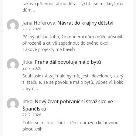
taková příjemná atmosféra... 🙂 Líbí se mi, když má
dům…
Jana Hoferova
:
Návrat do krajiny dětství
23. 7. 2026
Pěkný příklad toho, že moderní dům může působit
přirozeně a citlivě zapadnout do svého okolí.
Takové projekty mě baví👍
Jitka
:
Praha dál povoluje málo bytů
22. 7. 2026
Souhlasím. A zajímalo by mě, jestli developer, který
si stěžuje, že se povoluje málo bytů, vůbec ví, kolik
z bytů,…
Jitka
:
Nový život pohraniční strážnice ve
Španělsku
22. 7. 2026
Tohle se mi moc líbí. I s těmi obrazy a knihovnou
plnou knih.