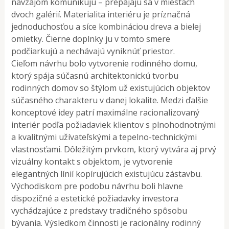
navzájom komunikujú – prepájajú sa v miestach
dvoch galérií. Materialita interiéru je príznačná
jednoduchosťou a síce kombináciou dreva a bielej
omietky. Čierne doplnky ju v tomto smere
podčiarkujú a nechávajú vyniknúť priestor.
Cieľom návrhu bolo vytvorenie rodinného domu,
ktorý spája súčasnú architektonickú tvorbu
rodinných domov so štýlom už existujúcich objektov
súčasného charakteru v danej lokalite. Medzi ďalšie
konceptové idey patrí maximálne racionalizovaný
interiér podľa požiadaviek klientov s plnohodnotnými
a kvalitnými užívateľskými a tepelno-technickými
vlastnosťami. Dôležitým prvkom, ktorý vytvára aj prvý
vizuálny kontakt s objektom, je vytvorenie
elegantných línií kopírujúcich existujúcu zástavbu.
Východiskom pre podobu návrhu boli hlavne
dispozičné a estetické požiadavky investora
vychádzajúce z predstavy tradičného spôsobu
bývania. Výsledkom činnosti je racionálny rodinný