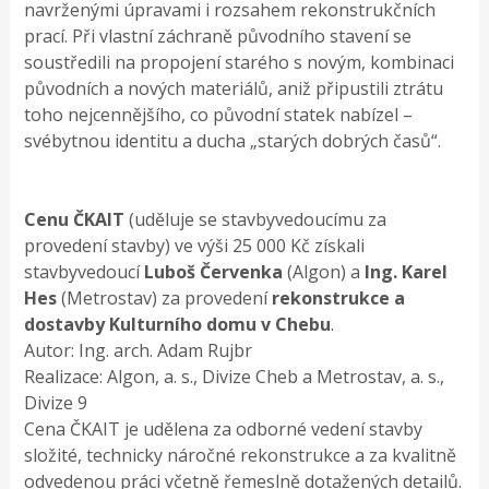
navrženými úpravami i rozsahem rekonstrukčních
prací. Při vlastní záchraně původního stavení se
soustředili na propojení starého s novým, kombinaci
původních a nových materiálů, aniž připustili ztrátu
toho nejcennějšího, co původní statek nabízel –
svébytnou identitu a ducha „starých dobrých časů“.
Cenu ČKAIT
(uděluje se stavbyvedoucímu za
provedení stavby) ve výši 25 000 Kč získali
stavbyvedoucí
Luboš Červenka
(Algon) a
Ing. Karel
Hes
(Metrostav) za provedení
rekonstrukce a
dostavby Kulturního domu v Chebu
.
Autor: Ing. arch. Adam Rujbr
Realizace: Algon, a. s., Divize Cheb a Metrostav, a. s.,
Divize 9
Cena ČKAIT je udělena za odborné vedení stavby
složité, technicky náročné rekonstrukce a za kvalitně
odvedenou práci včetně řemeslně dotažených detailů.