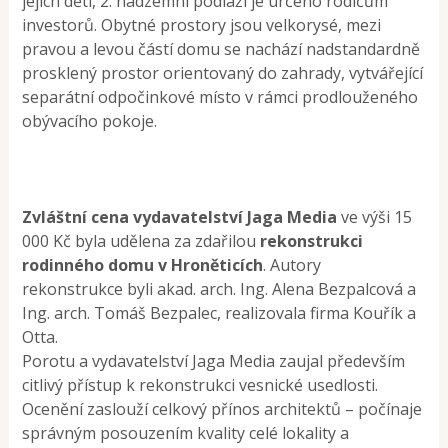
jejich děti, 2. nadzemní podlaží je určeno rodičům
investorů. Obytné prostory jsou velkorysé, mezi
pravou a levou částí domu se nachází nadstandardně
prosklený prostor orientovaný do zahrady, vytvářející
separátní odpočinkové místo v rámci prodlouženého
obývacího pokoje.
Zvláštní cena vydavatelství Jaga Media
ve výši 15
000 Kč byla udělena za zdařilou
rekonstrukci
rodinného domu v Hroněticích
. Autory
rekonstrukce byli akad. arch. Ing. Alena Bezpalcová a
Ing. arch. Tomáš Bezpalec, realizovala firma Kouřík a
Otta.
Porotu a vydavatelství Jaga Media zaujal především
citlivý přístup k rekonstrukci vesnické usedlosti.
Ocenění zaslouží celkový přínos architektů – počínaje
správným posouzením kvality celé lokality a