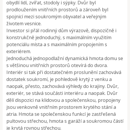
obydlí lidí, zvířat, stodoly i sýpky. Dvůr byl
prodloužením vnitřních prostorů a zároveň byl
spojnicí mezi soukromým obyvatel a veřejným
životem vesnice.
Investor si přál rodinný dům výrazově, dispozičně i
konstrukčně jednoduchý, s maximálním využitím
potenciálu místa a s maximálním propojením s
exteriérem.
Jednoduchá jednopodlažní dynamická hmota domu se
s většinou vnitřních prostorů otevírá do dvora.
Interiér si tak při dostatečném proslunění zachovává
dostatek soukromí, je pohledově krytý z venku a
naopak, přesto, zachovává výhledy do krajiny. Dvůr,
exteriér, se stává součásti interiéru a naopak. Dvůr
dělí dispozici na klidovou a společenskou, propojeny
jsou venkovně vnitřním prostorem krytého stání a
atria. Hmota se společenskou funkcí je zastřešená
pultovou střechou, hmota s garáží a soukromou částí
je krytá rovnou střechou.