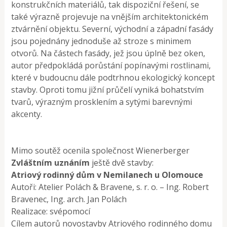
konstrukčních materiálů, tak dispoziční řešení, se
také výrazně projevuje na vnějším architektonickém
ztvárnění objektu. Severní, východní a západní fasády
jsou pojednány jednoduše až stroze s minimem
otvorů. Na částech fasády, jež jsou úplně bez oken,
autor předpokládá porůstání popínavými rostlinami,
které v budoucnu dále podtrhnou ekologický koncept
stavby. Oproti tomu jižní průčelí vyniká bohatstvím
tvarů, výrazným prosklením a sytými barevnými
akcenty.
Mimo soutěž ocenila společnost Wienerberger
Zvláštním uznáním
ještě dvě stavby:
Atriový rodinný dům v Nemilanech u Olomouce
Autoři: Atelier Polách & Bravene, s. r. o. – Ing. Robert
Bravenec, Ing. arch. Jan Polách
Realizace: svépomocí
Cílem autorů novostavby Atriového rodinného domu