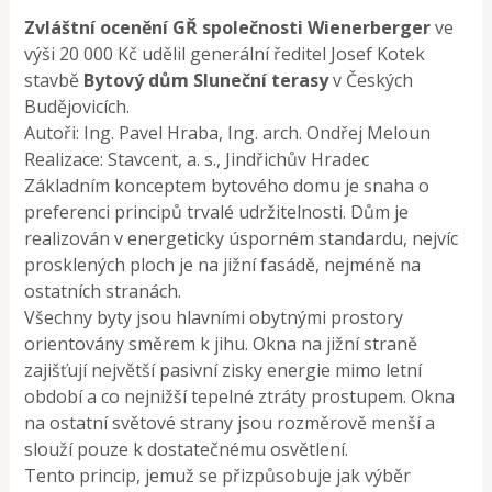
Zvláštní ocenění GŘ společnosti Wienerberger
ve
výši 20 000 Kč udělil generální ředitel Josef Kotek
stavbě
Bytový dům Sluneční terasy
v Českých
Budějovicích.
Autoři: Ing. Pavel Hraba, Ing. arch. Ondřej Meloun
Realizace: Stavcent, a. s., Jindřichův Hradec
Základním konceptem bytového domu je snaha o
preferenci principů trvalé udržitelnosti. Dům je
realizován v energeticky úsporném standardu, nejvíc
prosklených ploch je na jižní fasádě, nejméně na
ostatních stranách.
Všechny byty jsou hlavními obytnými prostory
orientovány směrem k jihu. Okna na jižní straně
zajišťují největší pasivní zisky energie mimo letní
období a co nejnižší tepelné ztráty prostupem. Okna
na ostatní světové strany jsou rozměrově menší a
slouží pouze k dostatečnému osvětlení.
Tento princip, jemuž se přizpůsobuje jak výběr