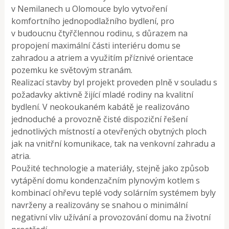
v Nemilanech u Olomouce bylo vytvoření
komfortního jednopodlažního bydlení, pro
v budoucnu čtyřčlennou rodinu, s důrazem na
propojení maximální části interiéru domu se
zahradou a atriem a využitím příznivé orientace
pozemku ke světovým stranám.
Realizací stavby byl projekt proveden plně v souladu s
požadavky aktivně žijící mladé rodiny na kvalitní
bydlení. V neokoukaném kabátě je realizováno
jednoduché a provozně čisté dispoziční řešení
jednotlivých místností a otevřených obytných ploch
jak na vnitřní komunikace, tak na venkovní zahradu a
atria.
Použité technologie a materiály, stejně jako způsob
vytápění domu kondenzačním plynovým kotlem s
kombinací ohřevu teplé vody solárním systémem byly
navrženy a realizovány se snahou o minimální
negativní vliv užívání a provozování domu na životní