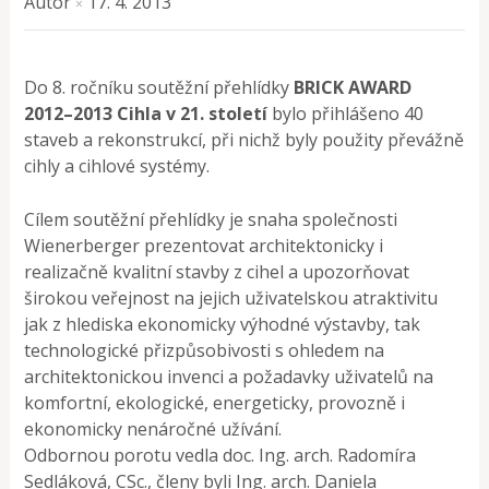
Autor
17. 4. 2013
×
Do 8. ročníku soutěžní přehlídky
BRICK AWARD
2012–2013 Cihla v 21. století
bylo přihlášeno 40
staveb a rekonstrukcí, při nichž byly použity převážně
cihly a cihlové systémy.
Cílem soutěžní přehlídky je snaha společnosti
Wienerberger prezentovat architektonicky i
realizačně kvalitní stavby z cihel a upozorňovat
širokou veřejnost na jejich uživatelskou atraktivitu
jak z hlediska ekonomicky výhodné výstavby, tak
technologické přizpůsobivosti s ohledem na
architektonickou invenci a požadavky uživatelů na
komfortní, ekologické, energeticky, provozně i
ekonomicky nenáročné užívání.
Odbornou porotu vedla doc. Ing. arch. Radomíra
Sedláková, CSc., členy byli Ing. arch. Daniela