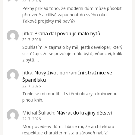
23. 7. 2026
Pěkný příklad toho, že moderní dům může působit
přirozeně a citlivě zapadnout do svého okolí.
Takové projekty mě baví👍
Jitka
:
Praha dál povoluje málo bytů
22. 7. 2026
Souhlasím. A zajímalo by mě, jestli developer, který
si stěžuje, že se povoluje málo bytů, vůbec ví, kolik
z bytů,…
Jitka
:
Nový život pohraniční strážnice ve
Španělsku
22. 7. 2026
Tohle se mi moc líbí. I s těmi obrazy a knihovnou
plnou knih.
Michal Šuliach
:
Návrat do krajiny dětství
22. 7. 2026
Moc povedený dům.. Líbí se mi, že architektura
respektuje charakter místa a zároveň nabízí