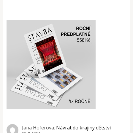
Jana Hoferova
:
Návrat do krajiny dětství