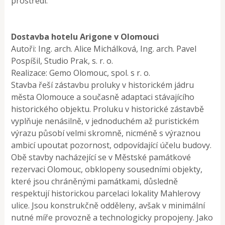
prostředí.
Dostavba hotelu Arigone v Olomouci
Autoři: Ing. arch. Alice Michálková, Ing. arch. Pavel
Pospíšil, Studio Prak, s. r. o.
Realizace: Gemo Olomouc, spol. s r. o.
Stavba řeší zástavbu proluky v historickém jádru
města Olomouce a současně adaptaci stávajícího
historického objektu. Proluku v historické zástavbě
vyplňuje nenásilně, v jednoduchém až puristickém
výrazu působí velmi skromně, nicméně s výraznou
ambicí upoutat pozornost, odpovídající účelu budovy.
Obě stavby nacházející se v Městské památkové
rezervaci Olomouc, obklopeny sousedními objekty,
které jsou chráněnými památkami, důsledně
respektují historickou parcelaci lokality Mahlerovy
ulice. Jsou konstrukčně odděleny, avšak v minimální
nutné míře provozně a technologicky propojeny. Jako