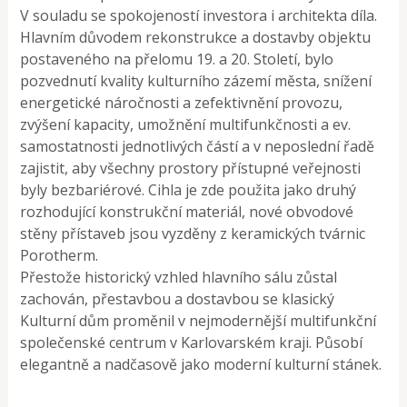
V souladu se spokojeností investora i architekta díla.
Hlavním důvodem rekonstrukce a dostavby objektu
postaveného na přelomu 19. a 20. Století, bylo
pozvednutí kvality kulturního zázemí města, snížení
energetické náročnosti a zefektivnění provozu,
zvýšení kapacity, umožnění multifunkčnosti a ev.
samostatnosti jednotlivých částí a v neposlední řadě
zajistit, aby všechny prostory přístupné veřejnosti
byly bezbariérové. Cihla je zde použita jako druhý
rozhodující konstrukční materiál, nové obvodové
stěny přístaveb jsou vyzděny z keramických tvárnic
Porotherm.
Přestože historický vzhled hlavního sálu zůstal
zachován, přestavbou a dostavbou se klasický
Kulturní dům proměnil v nejmodernější multifunkční
společenské centrum v Karlovarském kraji. Působí
elegantně a nadčasově jako moderní kulturní stánek.