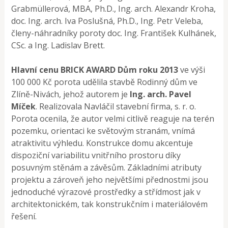
Grabmüllerová, MBA, Ph.D., Ing. arch. Alexandr Kroha,
doc. Ing. arch. Iva Poslušná, Ph.D., Ing. Petr Veleba,
členy-náhradníky poroty doc. Ing. František Kulhánek,
CSc. a Ing. Ladislav Brett.
Hlavní cenu BRICK AWARD Dům roku 2013
ve výši
100 000 Kč porota udělila stavbě Rodinný dům ve
Zlíně-Nivách, jehož autorem je
Ing. arch. Pavel
Míček
. Realizovala Navláčil stavební firma, s. r. o.
Porota ocenila, že autor velmi citlivě reaguje na terén
pozemku, orientaci ke světovým stranám, vnímá
atraktivitu výhledu. Konstrukce domu akcentuje
dispoziční variabilitu vnitřního prostoru díky
posuvným stěnám a závěsům. Základními atributy
projektu a zároveň jeho největšími přednostmi jsou
jednoduché výrazové prostředky a střídmost jak v
architektonickém, tak konstrukčním i materiálovém
řešení.