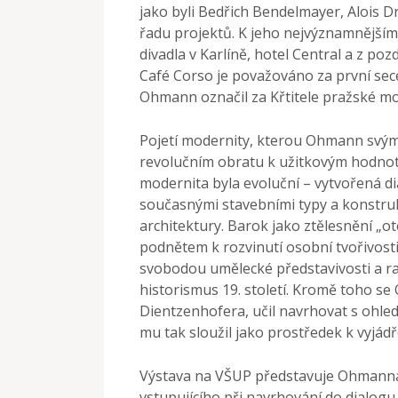
jako byli Bedřich Bendelmayer, Alois Dr
řadu projektů. K jeho nejvýznamnějším 
divadla v Karlíně, hotel Central a z p
Café Corso je považováno za první sece
Ohmann označil za Křtitele pražské m
Pojetí modernity, kterou Ohmann svým
revolučním obratu k užitkovým hodnotá
modernita byla evoluční – vytvořená dia
současnými stavebními typy a konstru
architektury. Barok jako ztělesnění 
podnětem k rozvinutí osobní tvořivost
svobodou umělecké představivosti a rac
historismus 19. století. Kromě toho se 
Dientzenhofera, učil navrhovat s ohled
mu tak sloužil jako prostředek k vyjádře
Výstava na VŠUP představuje Ohmanna 
vstupujícího při navrhování do dialogu