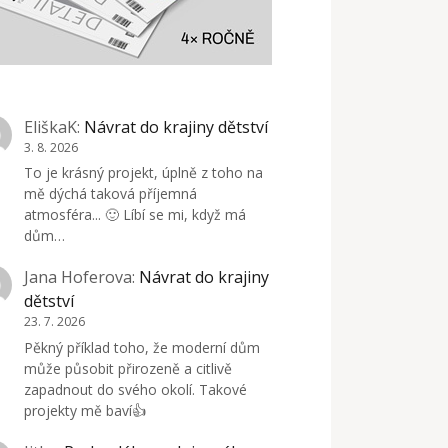
EliškaK
:
Návrat do krajiny dětství
3. 8. 2026
To je krásný projekt, úplně z toho na
mě dýchá taková příjemná
atmosféra... 🙂 Líbí se mi, když má
dům…
Jana Hoferova
:
Návrat do krajiny
dětství
23. 7. 2026
Pěkný příklad toho, že moderní dům
může působit přirozeně a citlivě
zapadnout do svého okolí. Takové
projekty mě baví👍