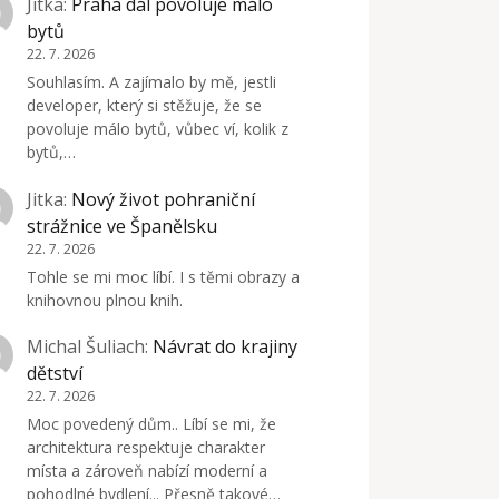
Jitka
:
Praha dál povoluje málo
bytů
22. 7. 2026
Souhlasím. A zajímalo by mě, jestli
developer, který si stěžuje, že se
povoluje málo bytů, vůbec ví, kolik z
bytů,…
Jitka
:
Nový život pohraniční
strážnice ve Španělsku
22. 7. 2026
Tohle se mi moc líbí. I s těmi obrazy a
knihovnou plnou knih.
Michal Šuliach
:
Návrat do krajiny
dětství
22. 7. 2026
Moc povedený dům.. Líbí se mi, že
architektura respektuje charakter
místa a zároveň nabízí moderní a
pohodlné bydlení... Přesně takové…