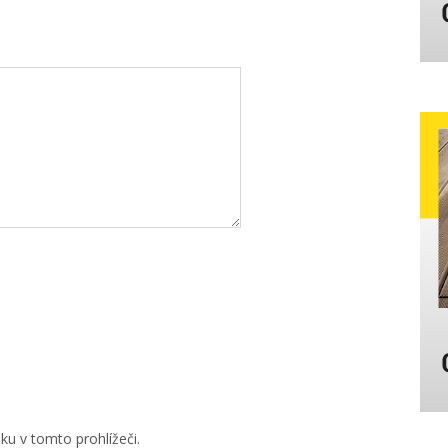
u v tomto prohlížeči.