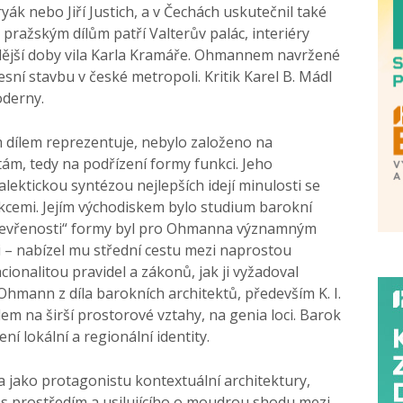
yák nebo Jiří Justich, a v Čechách uskutečnil také
pražským dílům patří Valterův palác, interiéry
ozdější doby vila Karla Kramáře. Ohmannem navržené
sní stavbu v české metropoli. Kritik Karel B. Mádl
oderny.
 dílem reprezentuje, nebylo založeno na
m, tedy na podřízení formy funkci. Jeho
lektickou syntézou nejlepších idejí minulosti se
kcemi. Jejím východiskem bylo studium barokní
„otevřenosti“ formy byl pro Ohmanna významným
i – nabízel mu střední cestu mezi naprostou
ionalitou pravidel a zákonů, jak ji vyžadoval
Ohmann z díla barokních architektů, především K. I.
em na širší prostorové vztahy, na genia loci. Barok
ní lokální a regionální identity.
jako protagonistu kontextuální architektury,
 s prostředím a usilujícího o moudrou shodu mezi