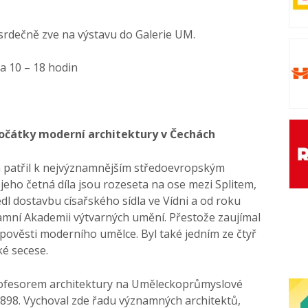
srdečně zve na výstavu do Galerie UM.
ta 10 – 18 hodin
očátky moderní architektury v Čechách
 patřil k nejvýznamnějším středoevropským
eho četná díla jsou rozeseta na ose mezi Splitem,
l dostavbu císařského sídla ve Vídni a od roku
amní Akademii výtvarných umění. Přestože zaujímal
pověsti moderního umělce. Byl také jedním ze čtyř
ké secese.
rofesorem architektury na Uměleckoprůmyslové
1898. Vychoval zde řadu významných architektů,