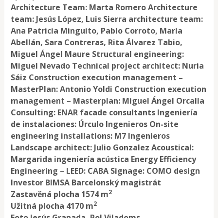
Architecture Team: Marta Romero Architecture
team: Jesús López, Luis Sierra architecture team:
Ana Patricia Minguito, Pablo Corroto, María
Abellán, Sara Contreras, Rita Álvarez Tabio,
Miguel Ángel Maure Structural engineering:
Miguel Nevado Technical project architect: Nuria
Sáiz Construction execution management –
MasterPlan: Antonio Yoldi Construction execution
management – Masterplan: Miguel Ángel Orcalla
Consulting: ENAR facade consultants Ingeniería
de instalaciones: Úrculo Ingenieros On-site
engineering installations: M7 Ingenieros
Landscape architect: Julio Gonzalez Acoustical:
Margarida ingeniería acústica Energy Efficiency
Engineering – LEED: CABA Signage: COMO design
Investor BIMSA Barcelonský magistrát
2
Zastavěná plocha 1574 m
2
Užitná plocha 4170 m
Foto Jesús Granada, Pol Viladoms