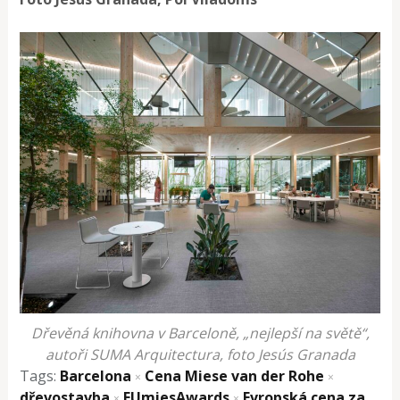
Dřevěná knihovna v Barceloně, „nejlepší na světě“,
autoři SUMA Arquitectura, foto Jesús Granada
Tags:
Barcelona
Cena Miese van der Rohe
×
×
dřevostavba
EUmiesAwards
Evropská cena za
×
×