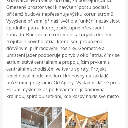
křižovatce dvou vedlejších ulic, za policejní stanicí.
Omezený prostor vedl k navýšení počtu podlaží,
přičemž budova nepřesahuje výšku korun stromů.
Vyvýšené přízemí přináší světlo a funkční nezávislost
spodního patra, které je přístupné přes zadní
zahradu. Budova má tři komunikační jádra kolem
trojúhelníkového atria, která jsou propojená
dřevěnými příhradovými nosníky. Geometrie a
umístění jader podporuje pohyb v okolí atria, čímž se
atrium stává centrálním a propojujícím prvkem s
centrálním schodištěm ve tvaru spirály. Projekt
redefinoval model moderní knihovny na základě
průzkumu programu. Od Agory–Výkladní skříně přes
Fórum myšlenek až po Palác čtení je knihovna
krajinou, spirálou setkání, kde každý najde své místo.