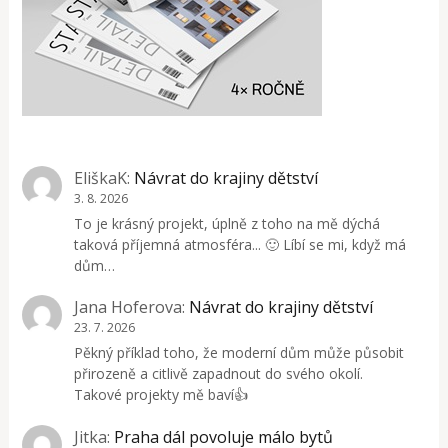
EliškaK
:
Návrat do krajiny dětství
3. 8. 2026
To je krásný projekt, úplně z toho na mě dýchá
taková příjemná atmosféra... 🙂 Líbí se mi, když má
dům…
Jana Hoferova
:
Návrat do krajiny dětství
23. 7. 2026
Pěkný příklad toho, že moderní dům může působit
přirozeně a citlivě zapadnout do svého okolí.
Takové projekty mě baví👍
Jitka
:
Praha dál povoluje málo bytů