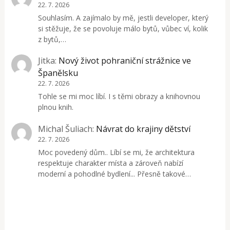
22. 7. 2026
Souhlasím. A zajímalo by mě, jestli developer, který
si stěžuje, že se povoluje málo bytů, vůbec ví, kolik
z bytů,…
Jitka
:
Nový život pohraniční strážnice ve
Španělsku
22. 7. 2026
Tohle se mi moc líbí. I s těmi obrazy a knihovnou
plnou knih.
Michal Šuliach
:
Návrat do krajiny dětství
22. 7. 2026
Moc povedený dům.. Líbí se mi, že architektura
respektuje charakter místa a zároveň nabízí
moderní a pohodlné bydlení... Přesně takové…