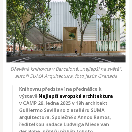
Dřevěná knihovna v Barceloně, „nejlepší na světě“,
autoři SUMA Arquitectura, foto Jesús Granada
Knihovnu představí na přednášce k
výstavě
Nejlepší evropská architektura
v CAMP 29. ledna 2025 v 19h architekt
Guillermo Sevillano z ateliéru SUMA
arquitectura. Společně s Annou Ramos,
ředitelkou nadace Ludwiga Miese van
der Rohe, přiblíží příběh tohoto