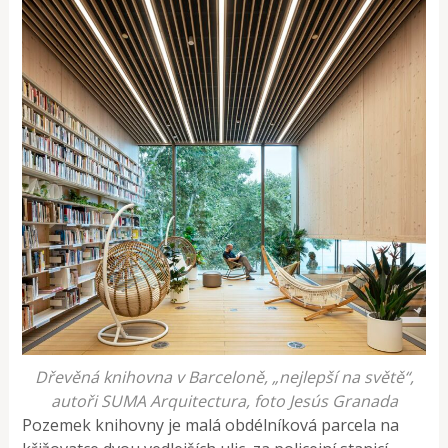
Dřevěná knihovna v Barceloně, „nejlepší na světě“,
autoři SUMA Arquitectura, foto Jesús Granada
Pozemek knihovny je malá obdélníková parcela na