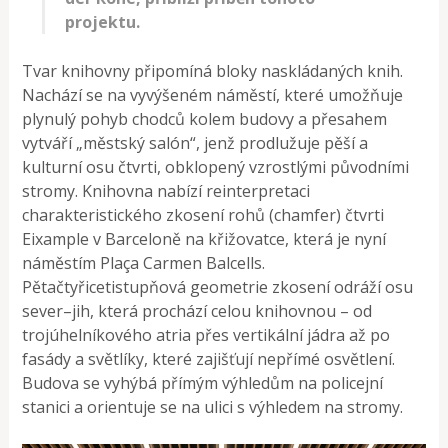
projektu.
Tvar knihovny připomíná bloky naskládaných knih.
Nachází se na vyvýšeném náměstí, které umožňuje
plynulý pohyb chodců kolem budovy a přesahem
vytváří „městský salón“, jenž prodlužuje pěší a
kulturní osu čtvrti, obklopený vzrostlými původními
stromy. Knihovna nabízí reinterpretaci
charakteristického zkosení rohů (chamfer) čtvrti
Eixample v Barceloně na křižovatce, která je nyní
náměstím Plaça Carmen Balcells.
Pětačtyřicetistupňová geometrie zkosení odráží osu
sever–jih, která prochází celou knihovnou – od
trojúhelníkového atria přes vertikální jádra až po
fasády a světlíky, které zajišťují nepřímé osvětlení.
Budova se vyhýbá přímým výhledům na policejní
stanici a orientuje se na ulici s výhledem na stromy.