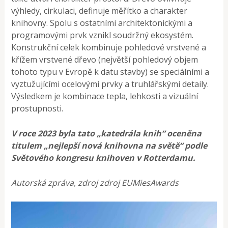
výhledy, cirkulaci, definuje měřítko a charakter
knihovny. Spolu s ostatními architektonickými a
programovými prvk vznikl soudržný ekosystém.
Konstrukční celek kombinuje pohledové vrstvené a
křížem vrstvené dřevo (největší pohledový objem
tohoto typu v Evropě k datu stavby) se speciálními a
vyztužujícími ocelovými prvky a truhlářskými detaily.
Výsledkem je kombinace tepla, lehkosti a vizuální
prostupnosti.
V roce 2023 byla tato „katedrála knih“ oceněna
titulem „nejlepší nová knihovna na světě“ podle
Světového kongresu knihoven v Rotterdamu.
Autorská zpráva, zdroj zdroj EUMiesAwards