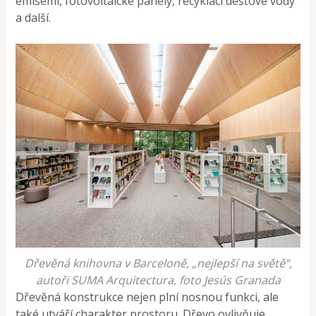
emisemi, fotovoltaické panely, recyklaci dešťové vody
a další.
Dřevěná knihovna v Barceloně, „nejlepší na světě“,
autoři SUMA Arquitectura, foto Jesús Granada
Dřevěná konstrukce nejen plní nosnou funkci, ale
také utváří charakter prostoru. Dřevo ovlivňuje