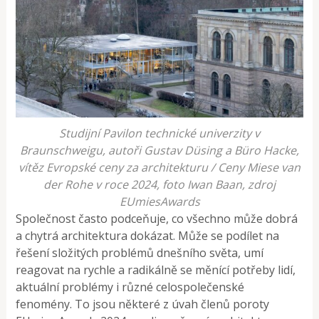
Studijní Pavilon technické univerzity v
Braunschweigu, autoři Gustav Düsing a Büro Hacke,
vítěz Evropské ceny za architekturu / Ceny Miese van
der Rohe v roce 2024, foto Iwan Baan, zdroj
EUmiesAwards
Společnost často podceňuje, co všechno může dobrá
a chytrá architektura dokázat. Může se podílet na
řešení složitých problémů dnešního světa, umí
reagovat na rychle a radikálně se měnící potřeby lidí,
aktuální problémy i různé celospolečenské
fenomény. To jsou některé z úvah členů poroty