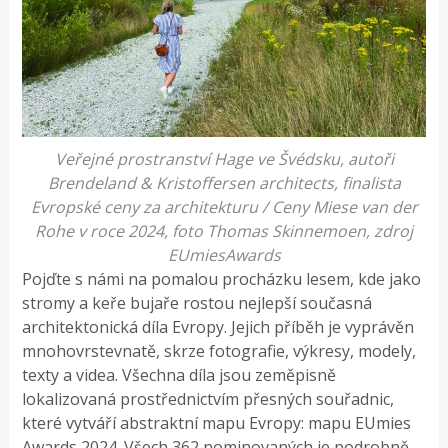
Veřejné prostranství Hage ve Švédsku, autoři
Brendeland & Kristoffersen architects, finalista
Evropské ceny za architekturu / Ceny Miese van der
Rohe v roce 2024, foto Thomas Skinnemoen, zdroj
EUmiesAwards
Pojďte s námi na pomalou procházku lesem, kde jako
stromy a keře bujaře rostou nejlepší současná
architektonická díla Evropy. Jejich příběh je vyprávěn
mnohovrstevnatě, skrze fotografie, výkresy, modely,
texty a videa. Všechna díla jsou zeměpisně
lokalizovaná prostřednictvím přesných souřadnic,
které vytváří abstraktní mapu Evropy: mapu EUmies
Awards 2024. Všech 362 nominovaných je podrobně