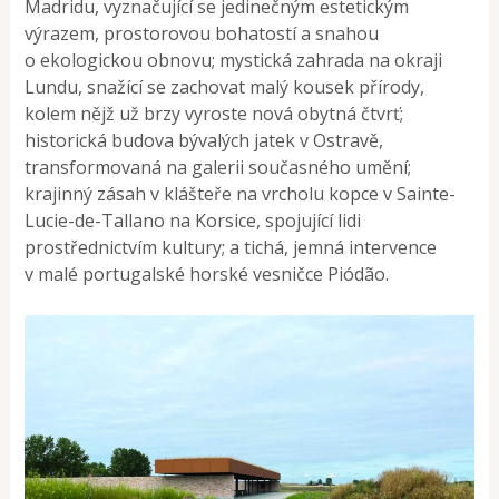
Madridu, vyznačující se jedinečným estetickým
výrazem, prostorovou bohatostí a snahou
o ekologickou obnovu; mystická zahrada na okraji
Lundu, snažící se zachovat malý kousek přírody,
kolem nějž už brzy vyroste nová obytná čtvrť;
historická budova bývalých jatek v Ostravě,
transformovaná na galerii současného umění;
krajinný zásah v klášteře na vrcholu kopce v Sainte-
Lucie-de-Tallano na Korsice, spojující lidi
prostřednictvím kultury; a tichá, jemná intervence
v malé portugalské horské vesničce Piódão.