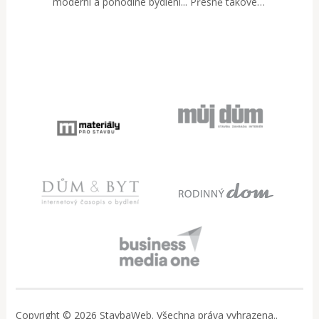
moderní a pohodlné bydlení... Přesně takové…
Copyright © 2026 StavbaWeb. Všechna práva vyhrazena..