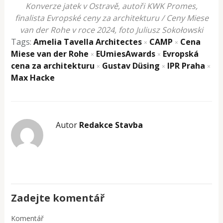
Konverze jatek v Ostravě, autoři KWK Promes,
finalista Evropské ceny za architekturu / Ceny Miese
van der Rohe v roce 2024, foto Juliusz Sokołowski
Tags:
Amelia Tavella Architectes
CAMP
Cena
×
×
Miese van der Rohe
EUmiesAwards
Evropská
×
×
cena za architekturu
Gustav Düsing
IPR Praha
×
×
×
Max Hacke
Autor
Redakce Stavba
Zadejte komentář
Komentář