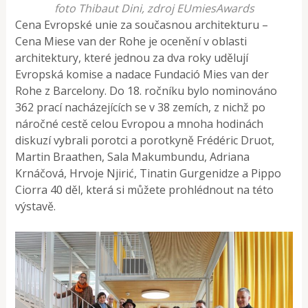
foto Thibaut Dini, zdroj EUmiesAwards
Cena Evropské unie za současnou architekturu –
Cena Miese van der Rohe je ocenění v oblasti
architektury, které jednou za dva roky udělují
Evropská komise a nadace Fundació Mies van der
Rohe z Barcelony. Do 18. ročníku bylo nominováno
362 prací nacházejících se v 38 zemích, z nichž po
náročné cestě celou Evropou a mnoha hodinách
diskuzí vybrali porotci a porotkyně Frédéric Druot,
Martin Braathen, Sala Makumbundu, Adriana
Krnáčová, Hrvoje Njirić, Tinatin Gurgenidze a Pippo
Ciorra 40 děl, která si můžete prohlédnout na této
výstavě.