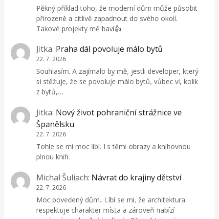
Pěkný příklad toho, že moderní dům může působit
přirozeně a citlivě zapadnout do svého okolí.
Takové projekty mě baví👍
Jitka
:
Praha dál povoluje málo bytů
22. 7. 2026
Souhlasím. A zajímalo by mě, jestli developer, který
si stěžuje, že se povoluje málo bytů, vůbec ví, kolik
z bytů,…
Jitka
:
Nový život pohraniční strážnice ve
Španělsku
22. 7. 2026
Tohle se mi moc líbí. I s těmi obrazy a knihovnou
plnou knih.
Michal Šuliach
:
Návrat do krajiny dětství
22. 7. 2026
Moc povedený dům.. Líbí se mi, že architektura
respektuje charakter místa a zároveň nabízí