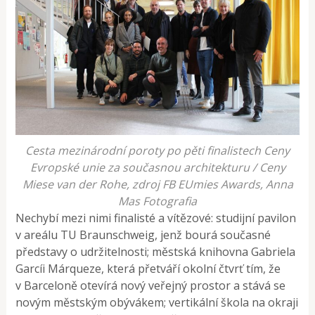
Cesta mezinárodní poroty po pěti finalistech Ceny
Evropské unie za současnou architekturu / Ceny
Miese van der Rohe, zdroj FB EUmies Awards, Anna
Mas Fotografia
Nechybí mezi nimi finalisté a vítězové: studijní pavilon
v areálu TU Braunschweig, jenž bourá současné
představy o udržitelnosti; městská knihovna Gabriela
Garcíi Márqueze, která přetváří okolní čtvrť tím, že
v Barceloně otevírá nový veřejný prostor a stává se
novým městským obývákem; vertikální škola na okraji