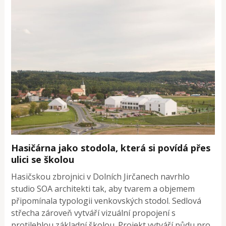
Hasičárna jako stodola, která si povídá přes
ulici se školou
Hasičskou zbrojnici v Dolních Jirčanech navrhlo
studio SOA architekti tak, aby tvarem a objemem
připomínala typologii venkovských stodol. Sedlová
střecha zároveň vytváří vizuální propojení s
protilehlou základní školou. Projekt vytváří půdu pro