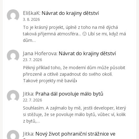
EliškaK
:
Návrat do krajiny dětství
3. 8. 2026
To je krásný projekt, úplně z toho na mě dýchá
taková příjemná atmosféra... 🙂 Líbí se mi, když má
dům…
Jana Hoferova
:
Návrat do krajiny dětství
23. 7. 2026
Pěkný příklad toho, že moderní dům může působit
přirozeně a citlivě zapadnout do svého okolí.
Takové projekty mě baví👍
Jitka
:
Praha dál povoluje málo bytů
22. 7. 2026
Souhlasím. A zajímalo by mě, jestli developer, který
si stěžuje, že se povoluje málo bytů, vůbec ví, kolik
z bytů,…
Jitka
:
Nový život pohraniční strážnice ve