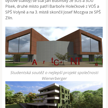
bytové stavby) se stal Jan Busínský ze SOŠ a SOU
Písek, druhé místo patří Barboře Holečkové z VOŠ a
SPŠ Volyně a na 3. místě skončil Josef Mozgva ze SPŠ
Zlín.
Studentská soutěž o nejlepší projekt společnosti
Wienerberger