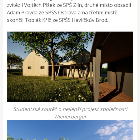
zvítězil Vojtěch Plšek ze SPŠ Zlín, druhé místo obsadil
Adam Pravda ze SPŠS Ostrava a na třetím místě
skončil Tobiáš Kříž ze SPŠS Havlíčkův Brod.
Studentská soutěž o nejlepší projekt společnosti
Wienerberger