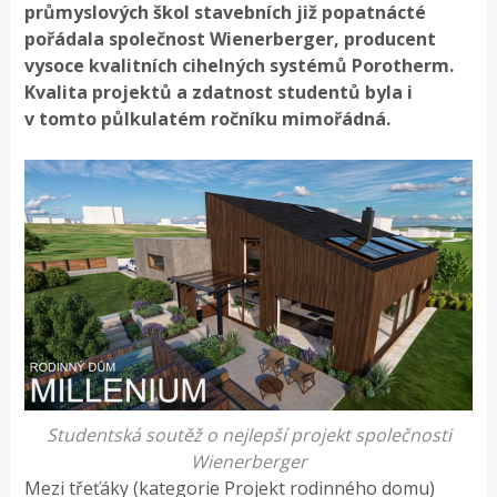
průmyslových škol stavebních již popatnácté
pořádala společnost Wienerberger, producent
vysoce kvalitních cihelných systémů Porotherm.
Kvalita projektů a zdatnost studentů byla i
v tomto půlkulatém ročníku mimořádná.
Studentská soutěž o nejlepší projekt společnosti
Wienerberger
Mezi třeťáky (kategorie Projekt rodinného domu)