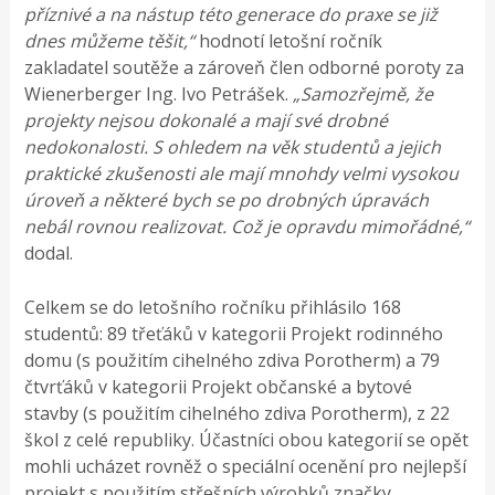
příznivé a na nástup této generace do praxe se již
dnes můžeme těšit,“
hodnotí letošní ročník
zakladatel soutěže a zároveň člen odborné poroty za
Wienerberger Ing. Ivo Petrášek.
„Samozřejmě, že
projekty nejsou dokonalé a mají své drobné
nedokonalosti. S ohledem na věk studentů a jejich
praktické zkušenosti ale mají mnohdy velmi vysokou
úroveň a některé bych se po drobných úpravách
nebál rovnou realizovat. Což je opravdu mimořádné,“
dodal.
Celkem se do letošního ročníku přihlásilo 168
studentů: 89 třeťáků v kategorii Projekt rodinného
domu (s použitím cihelného zdiva Porotherm) a 79
čtvrťáků v kategorii Projekt občanské a bytové
stavby (s použitím cihelného zdiva Porotherm), z 22
škol z celé republiky. Účastníci obou kategorií se opět
mohli ucházet rovněž o speciální ocenění pro nejlepší
projekt s použitím střešních výrobků značky