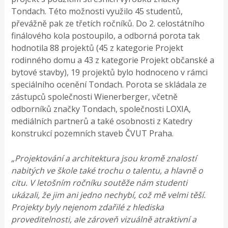
Tondach. Této možnosti využilo 45 studentů,
převážně pak ze třetích ročníků. Do 2. celostátního
finálového kola postoupilo, a odborná porota tak
hodnotila 88 projektů (45 z kategorie Projekt
rodinného domu a 43 z kategorie Projekt občanské a
bytové stavby), 19 projektů bylo hodnoceno v rámci
speciálního ocenění Tondach. Porota se skládala ze
zástupců společnosti Wienerberger, včetně
odborníků značky Tondach, společnosti LOXIA,
mediálních partnerů a také osobnosti z Katedry
konstrukcí pozemních staveb ČVUT Praha.
„Projektování a architektura jsou kromě znalostí
nabitých ve škole také trochu o talentu, a hlavně o
citu. V letošním ročníku soutěže nám studenti
ukázali, že jim ani jedno nechybí, což mě velmi těší.
Projekty byly nejenom zdařilé z hlediska
proveditelnosti, ale zároveň vizuálně atraktivní a