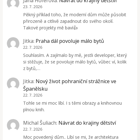
Jana Hoferova
:
Návrat do krajiny dětství
23. 7. 2026
Pěkný příklad toho, že moderní dům může působit
přirozeně a citlivě zapadnout do svého okolí.
Takové projekty mě baví👍
Jitka
:
Praha dál povoluje málo bytů
22. 7. 2026
Souhlasím. A zajímalo by mě, jestli developer, který
si stěžuje, že se povoluje málo bytů, vůbec ví, kolik
z bytů,…
Jitka
:
Nový život pohraniční strážnice ve
Španělsku
22. 7. 2026
Tohle se mi moc líbí. I s těmi obrazy a knihovnou
plnou knih.
Michal Šuliach
:
Návrat do krajiny dětství
22. 7. 2026
Moc povedený dům.. Líbí se mi, že architektura