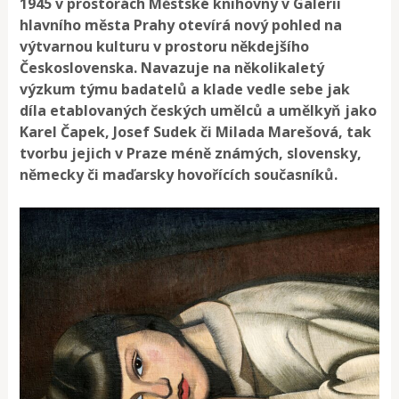
1945 v prostorách Městské knihovny v Galerii
hlavního města Prahy otevírá nový pohled na
výtvarnou kulturu v prostoru někdejšího
Československa. Navazuje na několikaletý
výzkum týmu badatelů a klade vedle sebe jak
díla etablovaných českých umělců a umělkyň jako
Karel Čapek, Josef Sudek či Milada Marešová, tak
tvorbu jejich v Praze méně známých, slovensky,
německy či maďarsky hovořících současníků.