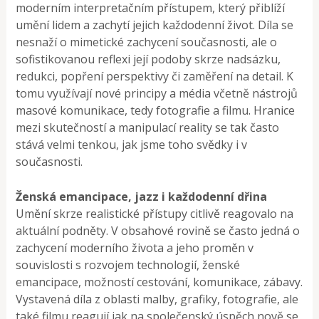
moderním interpretačním přístupem, který přiblíží
umění lidem a zachytí jejich každodenní život. Díla se
nesnaží o mimetické zachycení současnosti, ale o
sofistikovanou reflexi její podoby skrze nadsázku,
redukci, popření perspektivy či zaměření na detail. K
tomu využívají nové principy a média včetně nástrojů
masové komunikace, tedy fotografie a filmu. Hranice
mezi skutečností a manipulací reality se tak často
stává velmi tenkou, jak jsme toho svědky i v
současnosti.
Ženská emancipace, jazz i každodenní dřina
Umění skrze realistické přístupy citlivě reagovalo na
aktuální podněty. V obsahové rovině se často jedná o
zachycení moderního života a jeho proměn v
souvislosti s rozvojem technologií, ženské
emancipace, možností cestování, komunikace, zábavy.
Vystavená díla z oblasti malby, grafiky, fotografie, ale
také filmu reagují jak na společenský úspěch nově se