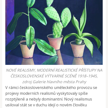
NOVÉ REALISMY, MODERNÍ REALISTICKÉ PŘÍSTUPY NA
ČESKOSLOVENSKÉ VÝTVARNÉ SCÉNĚ 1918–1945,
zdroj Galerie hlavního města Prahy
V rámci československého uměleckého provozu se
projevy moderních realismů vyskytovaly spíše
rozptýleně a nebyly dominantní. Nový realismus
usiloval stát se v duchu idejí o novém člověku