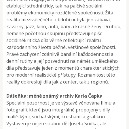
etablující střední třídy, tak na palčivé sociální
problémy ekonomicky rozdělené společnosti. Žitá
realita meziválečného období nebyla jen zábava,
kavárny, jazz, kino, auta, bary a krásné ženy. Druhou,
neméně početnou skupinu představují spíše
sociálněkritická díla věrně reflektující realitu
každodenního života běžné, většinové společnosti.
Právě zachycení zdánlivě banální každodennosti a
denní rutiny a její pozvednutí na námět uměleckého
díla představuje jeden z momentů charakteristických
pro moderní realistické přístupy. Rozmanitost této
reality dokreslují díla jak z center, tak z regionů.
Dášeňka: méně známý archiv Karla Čapka
Speciální pozornost je ve výstavě věnována filmu a
fotografii, které jsou integrálně propojeny s díly
malířskými, sochařskými, kresbami a grafikou.
Vystaven je nejen soubor děl Josefa Sudka, ale