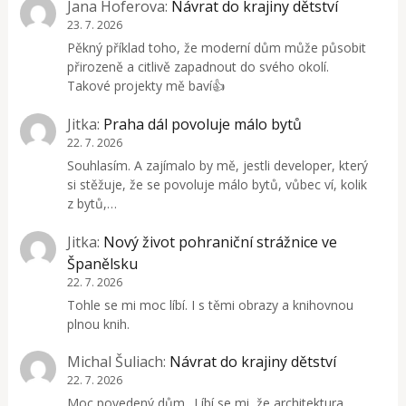
Jana Hoferova
:
Návrat do krajiny dětství
23. 7. 2026
Pěkný příklad toho, že moderní dům může působit
přirozeně a citlivě zapadnout do svého okolí.
Takové projekty mě baví👍
Jitka
:
Praha dál povoluje málo bytů
22. 7. 2026
Souhlasím. A zajímalo by mě, jestli developer, který
si stěžuje, že se povoluje málo bytů, vůbec ví, kolik
z bytů,…
Jitka
:
Nový život pohraniční strážnice ve
Španělsku
22. 7. 2026
Tohle se mi moc líbí. I s těmi obrazy a knihovnou
plnou knih.
Michal Šuliach
:
Návrat do krajiny dětství
22. 7. 2026
Moc povedený dům.. Líbí se mi, že architektura