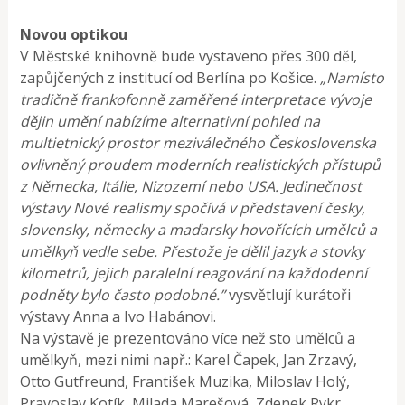
Novou optikou
V Městské knihovně bude vystaveno přes 300 děl,
zapůjčených z institucí od Berlína po Košice.
„Namísto
tradičně frankofonně zaměřené interpretace vývoje
dějin umění nabízíme alternativní pohled na
multietnický prostor meziválečného Československa
ovlivněný proudem moderních realistických přístupů
z Německa, Itálie, Nizozemí nebo USA. Jedinečnost
výstavy Nové realismy spočívá v představení česky,
slovensky, německy a maďarsky hovořících umělců a
umělkyň vedle sebe. Přestože je dělil jazyk a stovky
kilometrů, jejich paralelní reagování na každodenní
podněty bylo často podobné.”
vysvětlují kurátoři
výstavy Anna a Ivo Habánovi.
Na výstavě je prezentováno více než sto umělců a
umělkyň, mezi nimi např.: Karel Čapek, Jan Zrzavý,
Otto Gutfreund, František Muzika, Miloslav Holý,
Pravoslav Kotík, Milada Marešová, Zdenek Rykr,