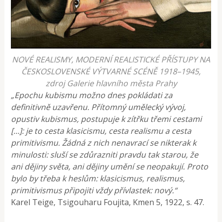
NOVÉ REALISMY, MODERNÍ REALISTICKÉ PŘÍSTUPY NA
ČESKOSLOVENSKÉ VÝTVARNÉ SCÉNĚ 1918–1945,
zdroj Galerie hlavního města Prahy
„Epochu kubismu možno dnes pokládati za
definitivně uzavřenu. Přítomný umělecký vývoj,
opustiv kubismus, postupuje k zítřku třemi cestami
[…]: je to cesta klasicismu, cesta realismu a cesta
primitivismu. Žádná z nich nenavrací se nikterak k
minulosti: sluší se zdůrazniti pravdu tak starou, že
ani dějiny světa, ani dějiny umění se neopakují. Proto
bylo by třeba k heslům: klasicismus, realismus,
primitivismus připojiti vždy přívlastek: nový.“
Karel Teige, Tsigouharu Foujita, Kmen 5, 1922, s. 47.