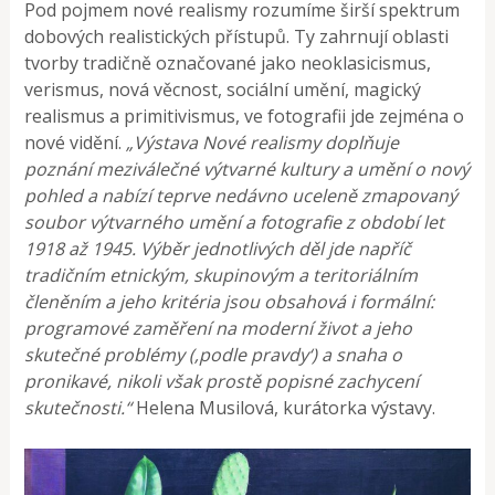
Pod pojmem nové realismy rozumíme širší spektrum
dobových realistických přístupů. Ty zahrnují oblasti
tvorby tradičně označované jako neoklasicismus,
verismus, nová věcnost, sociální umění, magický
realismus a primitivismus, ve fotografii jde zejména o
nové vidění.
„Výstava Nové realismy doplňuje
poznání meziválečné výtvarné kultury a umění o nový
pohled a nabízí teprve nedávno uceleně zmapovaný
soubor výtvarného umění a fotografie z období let
1918 až 1945. Výběr jednotlivých děl jde napříč
tradičním etnickým, skupinovým a teritoriálním
členěním a jeho kritéria jsou obsahová i formální:
programové zaměření na moderní život a jeho
skutečné problémy (‚podle pravdy‘) a snaha o
pronikavé, nikoli však prostě popisné zachycení
skutečnosti.“
Helena Musilová, kurátorka výstavy.