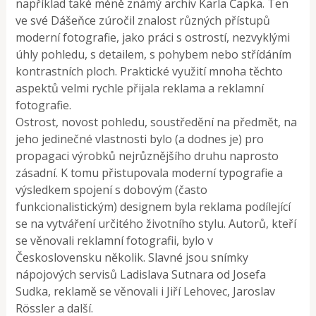
například také méně známý archiv Karla Čapka. Ten
ve své Dášeňce zúročil znalost různých přístupů
moderní fotografie, jako práci s ostrostí, nezvyklými
úhly pohledu, s detailem, s pohybem nebo střídáním
kontrastních ploch. Praktické využití mnoha těchto
aspektů velmi rychle přijala reklama a reklamní
fotografie.
Ostrost, novost pohledu, soustředění na předmět, na
jeho jedinečné vlastnosti bylo (a dodnes je) pro
propagaci výrobků nejrůznějšího druhu naprosto
zásadní. K tomu přistupovala moderní typografie a
výsledkem spojení s dobovým (často
funkcionalistickým) designem byla reklama podílející
se na vytváření určitého životního stylu. Autorů, kteří
se věnovali reklamní fotografii, bylo v
Československu několik. Slavné jsou snímky
nápojových servisů Ladislava Sutnara od Josefa
Sudka, reklamě se věnovali i Jiří Lehovec, Jaroslav
Rössler a další.