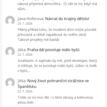
taková příjemná atmosféra... 🙂 Líbí se mi, když má
dům…
Jana Hoferova
:
Návrat do krajiny dětství
23. 7. 2026
Pěkný příklad toho, že moderní dům může působit
přirozeně a citlivě zapadnout do svého okolí.
Takové projekty mě baví👍
Jitka
:
Praha dál povoluje málo bytů
22. 7. 2026
Souhlasím. A zajímalo by mě, jestli developer, který
si stěžuje, že se povoluje málo bytů, vůbec ví, kolik
z bytů,…
Jitka
:
Nový život pohraniční strážnice ve
Španělsku
22. 7. 2026
Tohle se mi moc líbí. I s těmi obrazy a knihovnou
plnou knih.