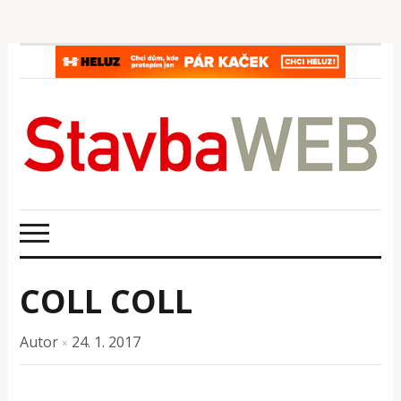
COLL COLL
Autor
24. 1. 2017
×