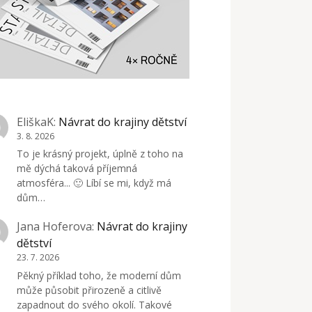
EliškaK
:
Návrat do krajiny dětství
3. 8. 2026
To je krásný projekt, úplně z toho na
mě dýchá taková příjemná
atmosféra... 🙂 Líbí se mi, když má
dům…
Jana Hoferova
:
Návrat do krajiny
dětství
23. 7. 2026
Pěkný příklad toho, že moderní dům
může působit přirozeně a citlivě
zapadnout do svého okolí. Takové