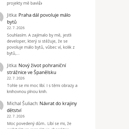
projekty mě baví👍
Jitka
:
Praha dál povoluje málo
bytů
22. 7. 2026
Souhlasím. A zajímalo by mě, jestli
developer, který si stěžuje, že se
povoluje málo bytů, vůbec ví, kolik z
bytů,…
Jitka
:
Nový život pohraniční
strážnice ve Španělsku
22. 7. 2026
Tohle se mi moc líbí. I s těmi obrazy a
knihovnou plnou knih.
Michal Šuliach
:
Návrat do krajiny
dětství
22. 7. 2026
Moc povedený dům.. Líbí se mi, že