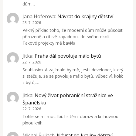
dům…
Jana Hoferova
:
Návrat do krajiny dětství
23. 7. 2026
Pěkný příklad toho, že moderní dům může působit
přirozeně a citlivě zapadnout do svého okolí.
Takové projekty mě baví👍
Jitka
:
Praha dál povoluje málo bytů
22. 7. 2026
Souhlasím. A zajímalo by mě, jestli developer, který
si stěžuje, že se povoluje málo bytů, vůbec ví, kolik
z bytů,…
Jitka
:
Nový život pohraniční strážnice ve
Španělsku
22. 7. 2026
Tohle se mi moc líbí. I s těmi obrazy a knihovnou
plnou knih.
Michal Šuliach
:
Návrat do krajiny dětství