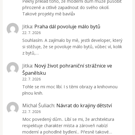
Pěkný příklad toho, že moderní dům může působit
přirozeně a citlivě zapadnout do svého okolí.
Takové projekty mě baví👍
Jitka
:
Praha dál povoluje málo bytů
22. 7. 2026
Souhlasím. A zajímalo by mě, jestli developer, který
si stěžuje, že se povoluje málo bytů, vůbec ví, kolik
z bytů,…
Jitka
:
Nový život pohraniční strážnice ve
Španělsku
22. 7. 2026
Tohle se mi moc líbí. I s těmi obrazy a knihovnou
plnou knih.
Michal Šuliach
:
Návrat do krajiny dětství
22. 7. 2026
Moc povedený dům.. Líbí se mi, že architektura
respektuje charakter místa a zároveň nabízí
moderní a pohodlné bydlení... Přesně takové…