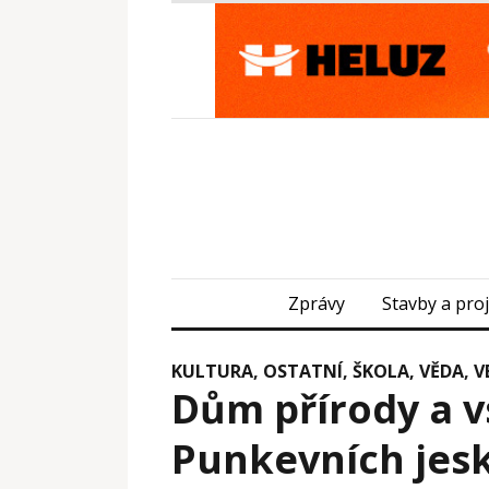
Zprávy
Stavby a pro
KULTURA
,
OSTATNÍ
,
ŠKOLA, VĚDA
,
V
Dům přírody a v
Punkevních jes