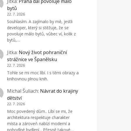
Jitka
:
Praha dál povoluje málo
bytů
22. 7. 2026
Souhlasím. A zajímalo by mě, jestli
developer, který si stěžuje, že se
povoluje málo bytů, vůbec ví, kolik z
bytů,…
Jitka
:
Nový život pohraniční
strážnice ve Španělsku
22. 7. 2026
Tohle se mi moc líbí. I s těmi obrazy a
knihovnou plnou knih.
Michal Šuliach
:
Návrat do krajiny
dětství
22. 7. 2026
Moc povedený dům.. Líbí se mi, že
architektura respektuje charakter
místa a zároveň nabízí moderní a
pohodlné bydlení... Přesně takové…