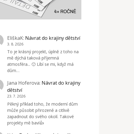
EliškaK
:
Návrat do krajiny dětství
3. 8. 2026
To je krásný projekt, úplně z toho na
mě dýchá taková příjemná
atmosféra... 🙂 Líbí se mi, když má
dům…
Jana Hoferova
:
Návrat do krajiny
dětství
23. 7. 2026
Pěkný příklad toho, že moderní dům
může působit přirozeně a citlivě
zapadnout do svého okolí. Takové
projekty mě baví👍