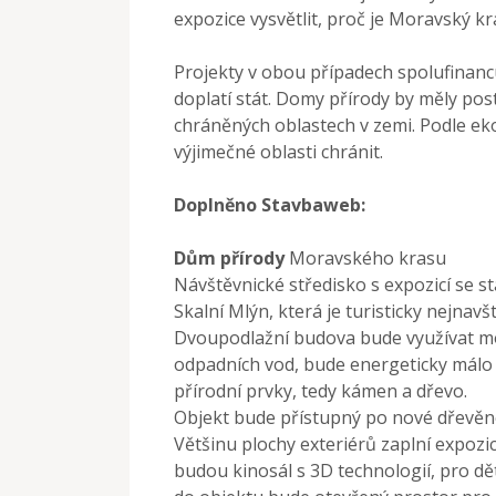
expozice vysvětlit, proč je Moravský k
Projekty v obou případech spolufinanc
doplatí stát. Domy přírody by měly po
chráněných oblastech v zemi. Podle ekol
výjimečné oblasti chránit.
Doplněno Stavbaweb:
Dům přírody
Moravského krasu
Návštěvnické středisko s expozicí se st
Skalní Mlýn, která je turisticky nejn
Dvoupodlažní budova bude využívat mod
odpadních vod, bude energeticky málo 
přírodní prvky, tedy kámen a dřevo.
Objekt bude přístupný po nové dřevěné 
Většinu plochy exteriérů zaplní expoz
budou kinosál s 3D technologií, pro d