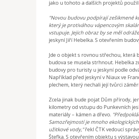
jako u tohoto a dalších projektů použil
"Novou budovu podpírají zešikmené kov
který je protiváhou vápencovým skalá
vstupuje. Jejich obraz by se měl odráže
jeskyní Jiří Hebelka. S otevřením budovy
Jde o objekt s rovnou střechou, která
budova se musela strhnout. Hebelka zdůr
budovy pro turisty u jeskyní podle od
Například před jeskyní v Niaux ve Fran
plechem, který nechali její tvůrci záměr
Zcela jinak bude pojat Dům přírody, jen
kilometry od vstupu do Punkevních jesky
materiály – kámen a dřevo.
"Předpoklád
Samozřejmostí je mnoho ekologických
užitkové vody,"
řekl ČTK vedoucí správ
Štefka. S otevřením objektu s výstavou