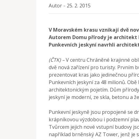
Autor
25. 2. 2015
×
V Moravském krasu vznikají dvě nov
Autorem Domu přírody je architekt 
Punkevních jeskyní navrhli architekt
(ČTK) –
V centru Chráněné krajinné obl
dvě nová zařízení pro turisty. Prvním 
prezentovat kras jako jedinečnou přír
Punkevních jeskyní za 48 milionů. Obě
architektonickým pojetím. Dům přírody
jeskyní je moderní, ze skla, betonu a ž
Punkevní jeskyně jsou propojené se d
krápníkovou výzdobou i podzemní plavb
Tvůrcem jejich nové vstupní budovy jsou
například brněnský AZ Tower, jenž je s