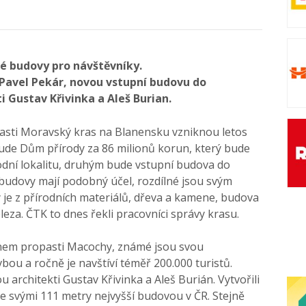
é budovy pro návštěvníky.
Pavel Pekár, novou vstupní budovu do
i Gustav Křivinka a Aleš Burian.
asti Moravský kras na Blanensku vzniknou letos
bude Dům přírody za 86 milionů korun, který bude
odní lokalitu, druhým bude vstupní budova do
 budovy mají podobný účel, rozdílné jsou svým
 je z přírodních materiálů, dřeva a kamene, budova
eleza. ČTK to dnes řekli pracovníci správy krasu.
nem propasti Macochy, známé jsou svou
ou a ročně je navštíví téměř 200.000 turistů.
 architekti Gustav Křivinka a Aleš Burián. Vytvořili
e svými 111 metry nejvyšší budovou v ČR. Stejně