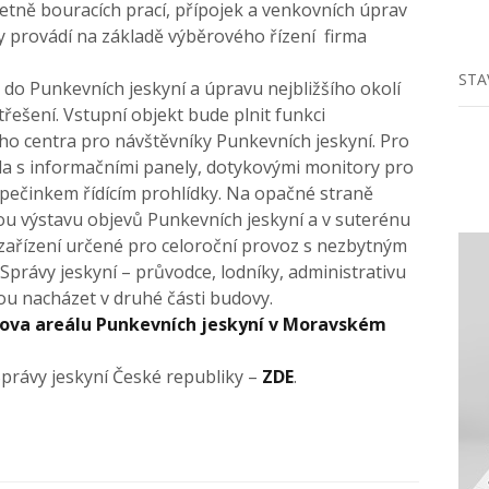
etně bouracích prací, přípojek a venkovních úprav
vby provádí na základě výběrového řízení firma
STA
do Punkevních jeskyní a úpravu nejbližšího okolí
třešení. Vstupní objekt bude plnit funkci
ho centra pro návštěvníky Punkevních jeskyní. Pro
ala s informačními panely, dotykovými monitory pro
spečinkem řídícím prohlídky. Na opačné straně
ou výstavu objevů Punkevních jeskyní a v suterénu
 zařízení určené pro celoroční provoz s nezbytným
právy jeskyní – průvodce, lodníky, administrativu
u nacházet v druhé části budovy.
ova areálu Punkevních jeskyní v Moravském
Správy jeskyní České republiky –
ZDE
.