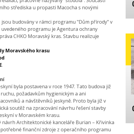
elaxaci, pracovně nazývaný "stodola". Součástí
čního střediska u propasti Macocha s novými
) jsou budovány v rámci programu "Dům přírody" v
m uvedeného programu je Agentura ochrany
 i Správa CHKO Moravský kras. Stavbu realizuje
ody Moravského krasu
od
E
.
ní
skyní byla postavena v roce 1947. Tato budova již
ruchu, požadavkům hygienickým a ani
covníků a návštěvníků jeskyně. Proto byla již v
ická soutěž na zpracování návrhu řešení stavby
jeskyní v Moravském krasu.
ý návrh Architektonické kanceláře Burian – Křivinka
it potřebné finanční zdroje z operačního programu