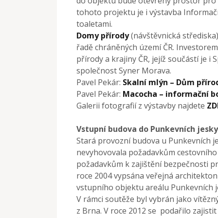
do objektu bude otevřený prostor pro r
tohoto projektu je i výstavba Informa
toaletami.
Domy přírody
(návštěvnická střediska
řadě chráněných území ČR. Investore
přírody a krajiny ČR, jejíž součástí je
společnost Syner Morava.
Pavel Pekár:
Skalní mlýn – Dům přír
Pavel Pekár:
Macocha – informační b
Galerii fotografií z výstavby najdete
ZD
Vstupní budova do Punkevních jesky
Stará provozní budova u Punkevních je
nevyhovovala požadavkům cestovního 
požadavkům k zajištění bezpečnosti pra
roce 2004 vypsána veřejná architekton
vstupního objektu areálu Punkevních 
V rámci soutěže byl vybrán jako vítězn
z Brna. V roce 2012 se podařilo zajist