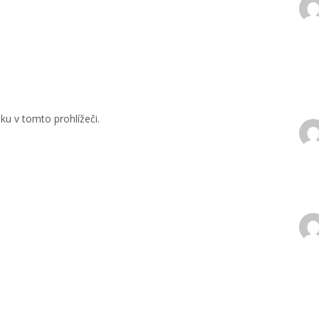
u v tomto prohlížeči.