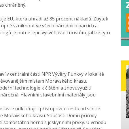
ras chráněný.
uje EU, která uhradí až 85 procent nákladů. Zbytek
stupně vzniknout ve všech národních parcích a
ogů je nutné lépe vysvětlovat turistům, jal lze tyto
aví v centrální části NPR Vývěry Punkvy v lokalitě
avštěvovanějším místem Moravského krasu.
erní technologie k čištění a znovuvyužití
náročná. Hlavními stavebními materiály jsou
lávce odkloňující přístupovou cestu od silnice.
ice Moravského krasu. Součástí Domu přírody
ěti samostatná herna s jeskynními prvky. U vchodu