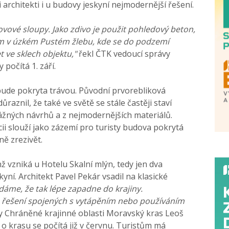
i architekti i u budovy jeskyní nejmodernější řešení.
ové sloupy. Jako zdivo je použit pohledový beton,
m v úzkém Pustém žlebu, kde se do podzemí
t ve sklech objektu,"
řekl ČTK vedoucí správy
 počítá 1. září.
 bude pokryta trávou. Původní prvorebliková
aznil, že také ve světě se stále častěji staví
vážných návrhů a z nejmodernějších materiálů.
cii slouží jako zázemí pro turisty budova pokrytá
ně zrezivět.
ž vzniká u Hotelu Skalní mlýn, tedy jen dva
ní. Architekt Pavel Pekár vsadil na klasické
áme, že tak lépe zapadne do krajiny.
 řešení spojených s vytápěním nebo používáním
y Chráněné krajinné oblasti Moravský kras Leoš
 o krasu se počítá již v červnu. Turistům má