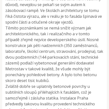
důvod), nevejdou se pekaři se svým autem k
zásobovací rampě. Ve školách architektury se tomu
říká čistota výrazu, ale v reálu je to fasáda špinavá ve
spodní části a otlučené okraje vjezdů.
Těmito poznámkami se nemá snížit význam jak
architektonického, tak i realizačního a v tomto
případě zřejmě nejvíce developerského úsilí. Nosné
konstrukce jak pěti nadzemních (350 zaměstnanců,
laboratoře, školicí centrum, stravování, prodejna), tak
dvou podzemních (144 parkovacích stání, technické
zázemí) podlaží vybetonoval generální dodavatel
Metrostav v takové kvalitě, že všude mohly být
ponechány pohledové betony. A bylo toho betonu
skoro deset tisíc kubíků.
Zvláště dobře se uplatnily betonové povrchy u
subtilních sloupů přiléhajících k fasádám, což je
samozřejmě i zásluha statika. Instalace Praha
předvedly takovou kvalitu provedení technického