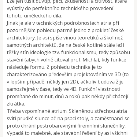
Lze jen tušit důvtip, péči, zkušenosti a citlivost, které
vyústily do perfektního technického provedení
tohoto uměleckého díla.
Jinak je ale v technických podrobnostech atria při
pozornějším pohledu patrné jedno z prokletí české
architektury. Je asi spíše vinou teoretiků a škol než
samotných architektů, že na české kotlině stále leží
těžký stín ideologie tzv. funkcionalismu, tedy způsobu
stavění (abych volně citoval prof. Michla), kdy funkce
následuje formu. Z pohledu technika je to
charakterizováno především projektováním ve 3D (to
v lepším případě, někdy jen 2D), ačkoliv budova žije
samozřejmě v čase, tedy ve 4D. Funkční vlastnosti
promítané do minut, dnů a roků pak někdy přicházejí
zkrátka.
Třeba vzpomínané atrium. Skleněnou střechou atria
svítí prudké slunce až na psací stoly, a zaměstnanci se
proto chrání pestrobarevnými firemními slunečníky.
Vypadá to malebně, ale stavební řešení by asi všichni