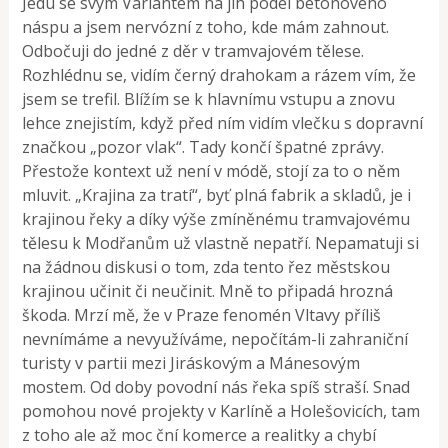
Jedu se svým Variantem na jih podél betonového
náspu a jsem nervózní z toho, kde mám zahnout.
Odbočuji do jedné z děr v tramvajovém tělese.
Rozhlédnu se, vidím černý drahokam a rázem vím, že
jsem se trefil. Blížím se k hlavnímu vstupu a znovu
lehce znejistím, když před ním vidím vlečku s dopravní
značkou „pozor vlak“. Tady končí špatné zprávy.
Přestože kontext už není v módě, stojí za to o něm
mluvit. „Krajina za tratí“, byť plná fabrik a skladů, je i
krajinou řeky a díky výše zmíněnému tramvajovému
tělesu k Modřanům už vlastně nepatří. Nepamatuji si
na žádnou diskusi o tom, zda tento řez městskou
krajinou učinit či neučinit. Mně to připadá hrozná
škoda. Mrzí mě, že v Praze fenomén Vltavy příliš
nevnímáme a nevyužíváme, nepočítám-li zahraniční
turisty v partii mezi Jiráskovým a Mánesovým
mostem. Od doby povodní nás řeka spíš straší. Snad
pomohou nové projekty v Karlíně a Holešovicích, tam
z toho ale až moc ční komerce a realitky a chybí