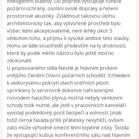
inteligentní budovy. Do popředí vystupuje funkce
požární ochrany, osobní svislé dopravy a řešení
prostorové akustiky. Zvládnout takovou úlohu
architektonicky tak, aby vytvořené prostředí bylo
vůbec lidmi akceptovatelné, není lehký úkol. S
vědomím toho, a přijmu-li vysoké ambice této stavby,
mohu se dále soustředit především na ty drobnosti,
které by podle mého názoru bylo ještě možno
zdokonalit.
U popisovaného sídla Nestlé je hlavním prvkem
vnějšího členění čtvero požárních schodišť. Vzhledem
k velkorysému pokrytí všech vnitřních ploch
sprinklery (v servrovně dokonce nahrazenými
rozvodem hasicího plynu) možná nebyly venkovní
schody tolik nutné, ale jistě v pracovnících kanceláří
vyvolají podvědomý pocit bezpečí a volnosti. Jinak
totiž černá fasáda příliš přátelsky nevyhlíží, ovšem
zato může výhodně omezit letní tepelné zisky. Škoda
že vystupující kubus konferenčního sálu nad hlavním