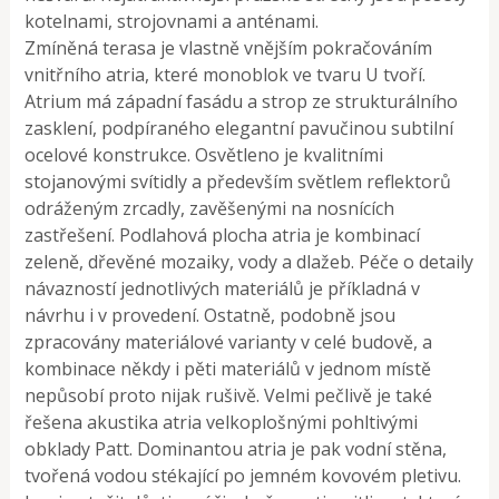
kotelnami, strojovnami a anténami.
Zmíněná terasa je vlastně vnějším pokračováním
vnitřního atria, které monoblok ve tvaru U tvoří.
Atrium má západní fasádu a strop ze strukturálního
zasklení, podpíraného elegantní pavučinou subtilní
ocelové konstrukce. Osvětleno je kvalitními
stojanovými svítidly a především světlem reflektorů
odráženým zrcadly, zavěšenými na nosnících
zastřešení. Podlahová plocha atria je kombinací
zeleně, dřevěné mozaiky, vody a dlažeb. Péče o detaily
návazností jednotlivých materiálů je příkladná v
návrhu i v provedení. Ostatně, podobně jsou
zpracovány materiálové varianty v celé budově, a
kombinace někdy i pěti materiálů v jednom místě
nepůsobí proto nijak rušivě. Velmi pečlivě je také
řešena akustika atria velkoplošnými pohltivými
obklady Patt. Dominantou atria je pak vodní stěna,
tvořená vodou stékající po jemném kovovém pletivu.