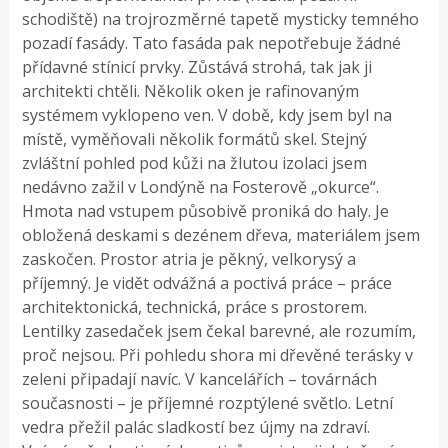
schodiště) na trojrozměrné tapetě mysticky temného
pozadí fasády. Tato fasáda pak nepotřebuje žádné
přídavné stínicí prvky. Zůstává strohá, tak jak ji
architekti chtěli. Několik oken je rafinovaným
systémem vyklopeno ven. V době, kdy jsem byl na
místě, vyměňovali několik formátů skel. Stejný
zvláštní pohled pod kůži na žlutou izolaci jsem
nedávno zažil v Londýně na Fosterově „okurce“.
Hmota nad vstupem působivě proniká do haly. Je
obložená deskami s dezénem dřeva, materiálem jsem
zaskočen. Prostor atria je pěkný, velkorysý a
příjemný. Je vidět odvážná a poctivá práce – práce
architektonická, technická, práce s prostorem.
Lentilky zasedaček jsem čekal barevné, ale rozumím,
proč nejsou. Při pohledu shora mi dřevěné terásky v
zeleni připadají navíc. V kancelářích – továrnách
současnosti – je příjemné rozptýlené světlo. Letní
vedra přežil palác sladkostí bez újmy na zdraví.