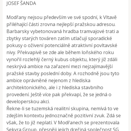
JOSEF ŠANDA
Modřany nejsou především ve své spodní, k Vltavě
přiléhající části zrovna nejlepší pražskou adresou.
Barbarsky vybetonovaná hradba tramvajové trati a
zbytky starých továren zatím utlačují sporadické
pokusy o oživení potenciálně atraktivní povltavské
nivy. Překvapivě se zde ale během loňského roku
vynořil rozlehlý černý kubus objektu, který již zdáli
neskrývá ambice na zařazení mezi nejzajímavější
pražské stavby poslední doby. A rozhodně jsou tyto
ambice oprávněné nejenom z hlediska
architektonického, ale i z hlediska stavbního
provedení. Ještě více pak překvapí, že se jedná o
developerskou akci.
Řekne-li se tuzemská realitní skupina, nemívá to ve
zdejším kontextu jednoznačně pozitivní zvuk. Zdá se
však, že to již neplatí. V Modřanech se prezentovala
Sekyra Group, přesněji jejich dceřiná společnost SG