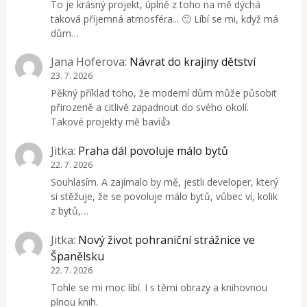
To je krásný projekt, úplně z toho na mě dýchá
taková příjemná atmosféra... 🙂 Líbí se mi, když má
dům…
Jana Hoferova
:
Návrat do krajiny dětství
23. 7. 2026
Pěkný příklad toho, že moderní dům může působit
přirozeně a citlivě zapadnout do svého okolí.
Takové projekty mě baví👍
Jitka
:
Praha dál povoluje málo bytů
22. 7. 2026
Souhlasím. A zajímalo by mě, jestli developer, který
si stěžuje, že se povoluje málo bytů, vůbec ví, kolik
z bytů,…
Jitka
:
Nový život pohraniční strážnice ve
Španělsku
22. 7. 2026
Tohle se mi moc líbí. I s těmi obrazy a knihovnou
plnou knih.