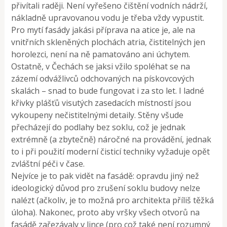
přivítali raději. Není vyřešeno čištění vodních nádrží,
nákladně upravovanou vodu je třeba vždy vypustit.
Pro mytí fasády jakási příprava na atice je, ale na
vnitřních skleněných plochách atria, čistitelných jen
horolezci, není na ně pamatováno ani úchytem.
Ostatně, v Čechách se jaksi vžilo spoléhat se na
zázemí odvážlivců odchovaných na pískovcových
skalách – snad to bude fungovat i za sto let. I ladné
křivky plášťů visutých zasedacích místností jsou
vykoupeny nečistitelnými detaily. Stěny všude
přecházejí do podlahy bez soklu, což je jednak
extrémně (a zbytečně) náročné na provádění, jednak
to i při použití moderní čisticí techniky vyžaduje opět
zvláštní péči v čase.
Nejvíce je to pak vidět na fasádě: opravdu jiný než
ideologický důvod pro zrušení soklu budovy nelze
nalézt (ačkoliv, je to možná pro architekta příliš těžká
úloha). Nakonec, proto aby vršky všech otvorů na
fasádě zařezávaly v lince (pro což také není rozumný