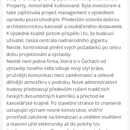
Property, mimořádně kultivovaně. Byla investorem a
také zajišťovala project management s výsledkem
opravdu pozoruhodným. Především oslovila dobrou
architektonickou kancelář a osvědčeného dodavatele.
K výsledné kvalitě potom přispělo i to, že budoucí
uživatel, česká centrála nadnárodního gigantu
Nestlé, kontroloval plnění svých požadavků po celou
dobu projektování a výstavby.
Nestlé není jediná firma, která si v Čechách od
výstavby nového sídla slibuje nový styl práce,
pružnější komunikaci mezi zaměstnanci a celkově
dělnější atmosféru v podniku. Nové administrativní
budovy představují především rušení tradičních
českých dvoumístných kamrlíků a přechod ke
kancelářské krajině. Po stavební stránce to znamená
ustupující význam nosné konstrukce, vnitřní
prostředí založené na klimatizaci a umělém osvětlení
a masivní užití elektroniky až do polohy tzv.