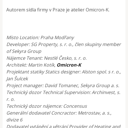
Autorem sídla firmy v Praze je atelier Omicron-K.
Místo Location: Praha Modřany
Developer: SG Property, s. r. o., člen skupiny member
of Sekyra Group
Nájemce Tenant: Nestlé Česko, s. r. o.
Architekt: Martin Kotík,
Omicron-K
Projektant statiky Statics designer: Alston spol. s r. o.,
Jan Šulcek
Project manager: David Tomanec, Sekyra Group a. s.
Technický dozor Technical Supervision: Archinvest, s.
r. o.
Technický dozor nájemce: Concensus
Generální dodavatel Concractor: Metrostav, a. s.,
divize 6
Dodavatel vytápění a větrání Provider of Heating and