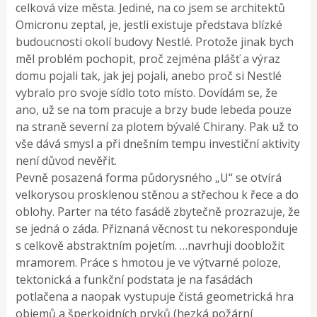
celková vize města. Jediné, na co jsem se architektů
Omicronu zeptal, je, jestli existuje představa blízké
budoucnosti okolí budovy Nestlé. Protože jinak bych
měl problém pochopit, proč zejména plášť a výraz
domu pojali tak, jak jej pojali, anebo proč si Nestlé
vybralo pro svoje sídlo toto místo. Dovídám se, že
ano, už se na tom pracuje a brzy bude lebeda pouze
na straně severní za plotem bývalé Chirany. Pak už to
vše dává smysl a při dnešním tempu investiční aktivity
není důvod nevěřit.
Pevně posazená forma půdorysného „U“ se otvírá
velkorysou prosklenou stěnou a střechou k řece a do
oblohy. Parter na této fasádě zbytečně prozrazuje, že
se jedná o záda. Přiznaná věcnost tu nekoresponduje
s celkově abstraktním pojetím. …navrhuji doobložit
mramorem. Práce s hmotou je ve výtvarné poloze,
tektonická a funkční podstata je na fasádách
potlačena a naopak vystupuje čistá geometrická hra
objemů a šperkoidních prvků (hezká požární