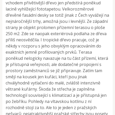
vchodem přívětivější dřevo jen předstírá poněkud
lacině vyhlížející fototapetou. Velkorozměrové
dřevěné fasádní desky se totiž jinak z Čech vyvážejí na
nejnáročnější trhy, amožná jsou i levnější. Ze západní
strany je objekt prolomen přízemní terasou o ploše
250 m2. Zde se naopak exteriérová podlaha ze dřeva
příliš neosvědčila. I tropické dřevo pracuje, což je
někdy v rozporu s jeho obvyklým opracováním do
exaktních jemně profilovaných prvků. Terasa
poněkud nelogicky navazuje na tu část přízemí, která
je přístupná veřejnosti, ale dodatečné propojení s
prostory zaměstnanců se již připravuje. Zatím tam
smějí na kousek jen kuřáci, kteří jsou jinak
chvályhodně vytlačeni do malé, zvláště intenzivně
větrané kuřárny. Škoda že střecha je zaplněna
technologií související s klimatizací a je přístupná jen
po žebříku. Pohledy na vltavskou kotlinu z ní
rozhodně stojí za to. Ale to je jeden z pražských
nešvarů: nejatraktivnější pražské střechy jsou posety