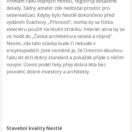
Vnímám řadu vtipných motivů, registruji dotažené
detaily, žádný amatér zde nedostal prostor pro
seberealizaci. Kdyby bylo Nestlé dokončeno před
vydáním Šváchovy „Přísnosti“, mohla by se fotka
exteriéru použít na titulní stránku. Interiér atria by se
víc hodil do „Česká architektura veselá a vtipná“.
Nevím, zda tato stavba bude či nebude v
encyklopediích. Jisté nicméně je, že Omicron dlouhou
řadu let drží dobrý standard a pokaždé přijde s něčím
novým. Území podél řeky přeji dobrá léta bez
povodní, dobré investory a architekty.
Stavební kvality Nestlé