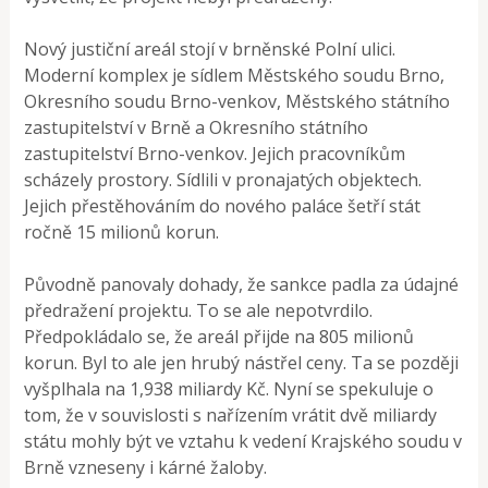
Nový justiční areál stojí v brněnské Polní ulici.
Moderní komplex je sídlem Městského soudu Brno,
Okresního soudu Brno-venkov, Městského státního
zastupitelství v Brně a Okresního státního
zastupitelství Brno-venkov. Jejich pracovníkům
scházely prostory. Sídlili v pronajatých objektech.
Jejich přestěhováním do nového paláce šetří stát
ročně 15 milionů korun.
Původně panovaly dohady, že sankce padla za údajné
předražení projektu. To se ale nepotvrdilo.
Předpokládalo se, že areál přijde na 805 milionů
korun. Byl to ale jen hrubý nástřel ceny. Ta se později
vyšplhala na 1,938 miliardy Kč. Nyní se spekuluje o
tom, že v souvislosti s nařízením vrátit dvě miliardy
státu mohly být ve vztahu k vedení Krajského soudu v
Brně vzneseny i kárné žaloby.