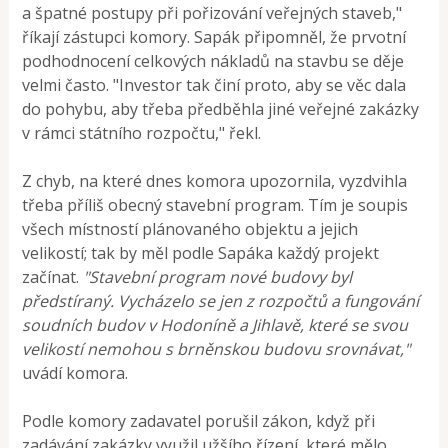
a špatné postupy při pořizování veřejných staveb,"
říkají zástupci komory. Sapák připomněl, že prvotní
podhodnocení celkových nákladů na stavbu se děje
velmi často. "Investor tak činí proto, aby se věc dala
do pohybu, aby třeba předběhla jiné veřejné zakázky
v rámci státního rozpočtu," řekl.
Z chyb, na které dnes komora upozornila, vyzdvihla
třeba příliš obecný stavební program. Tím je soupis
všech místností plánovaného objektu a jejich
velikostí; tak by měl podle Sapáka každý projekt
začínat.
"Stavební program nové budovy byl
předstíraný. Vycházelo se jen z rozpočtů a fungování
soudních budov v Hodoníně a Jihlavě, které se svou
velikostí nemohou s brněnskou budovu srovnávat,"
uvádí komora.
Podle komory zadavatel porušil zákon, když při
zadávání zakázky využil užšího řízení, které mělo