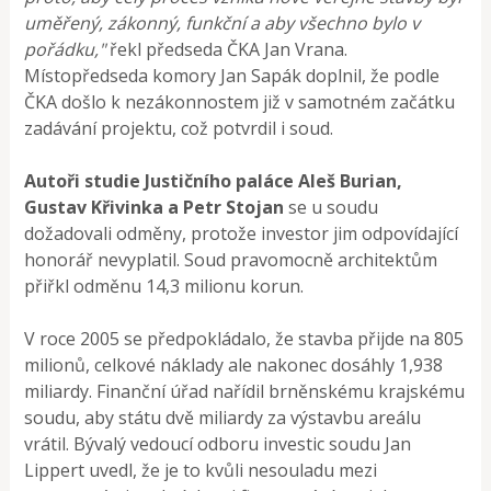
uměřený, zákonný, funkční a aby všechno bylo v
pořádku,"
řekl předseda ČKA Jan Vrana.
Místopředseda komory Jan Sapák doplnil, že podle
ČKA došlo k nezákonnostem již v samotném začátku
zadávání projektu, což potvrdil i soud.
Autoři studie Justičního paláce Aleš Burian,
Gustav Křivinka a Petr Stojan
se u soudu
dožadovali odměny, protože investor jim odpovídající
honorář nevyplatil. Soud pravomocně architektům
přiřkl odměnu 14,3 milionu korun.
V roce 2005 se předpokládalo, že stavba přijde na 805
milionů, celkové náklady ale nakonec dosáhly 1,938
miliardy. Finanční úřad nařídil brněnskému krajskému
soudu, aby státu dvě miliardy za výstavbu areálu
vrátil. Bývalý vedoucí odboru investic soudu Jan
Lippert uvedl, že je to kvůli nesouladu mezi