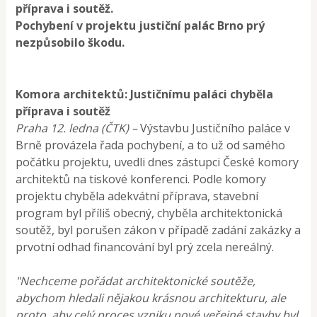
příprava i soutěž.
Pochybení v projektu justiční palác Brno prý
nezpůsobilo škodu.
Komora architektů: Justičnímu paláci chyběla
příprava i soutěž
Praha 12. ledna (ČTK) –
Výstavbu Justičního paláce v
Brně provázela řada pochybení, a to už od samého
počátku projektu, uvedli dnes zástupci České komory
architektů na tiskové konferenci. Podle komory
projektu chyběla adekvátní příprava, stavební
program byl příliš obecný, chyběla architektonická
soutěž, byl porušen zákon v případě zadání zakázky a
prvotní odhad financování byl prý zcela nereálný.
"Nechceme pořádat architektonické soutěže,
abychom hledali nějakou krásnou architekturu, ale
proto, aby celý proces vzniku nové veřejné stavby byl