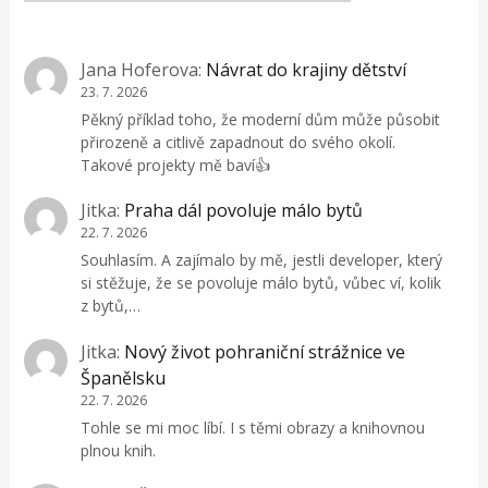
Jana Hoferova
:
Návrat do krajiny dětství
23. 7. 2026
Pěkný příklad toho, že moderní dům může působit
přirozeně a citlivě zapadnout do svého okolí.
Takové projekty mě baví👍
Jitka
:
Praha dál povoluje málo bytů
22. 7. 2026
Souhlasím. A zajímalo by mě, jestli developer, který
si stěžuje, že se povoluje málo bytů, vůbec ví, kolik
z bytů,…
Jitka
:
Nový život pohraniční strážnice ve
Španělsku
22. 7. 2026
Tohle se mi moc líbí. I s těmi obrazy a knihovnou
plnou knih.