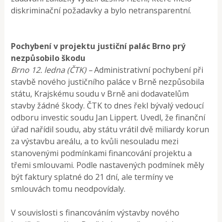
diskriminační požadavky a bylo netransparentní.
Pochybení v projektu justiční palác Brno prý
nezpůsobilo škodu
Brno 12. ledna (ČTK) –
Administrativní pochybení při
stavbě nového justičního paláce v Brně nezpůsobila
státu, Krajskému soudu v Brně ani dodavatelům
stavby žádné škody. ČTK to dnes řekl bývalý vedoucí
odboru investic soudu Jan Lippert. Uvedl, že finanční
úřad nařídil soudu, aby státu vrátil dvě miliardy korun
za výstavbu areálu, a to kvůli nesouladu mezi
stanovenými podmínkami financování projektu a
třemi smlouvami. Podle nastavených podmínek měly
být faktury splatné do 21 dní, ale termíny ve
smlouvách tomu neodpovídaly.
V souvislosti s financováním výstavby nového