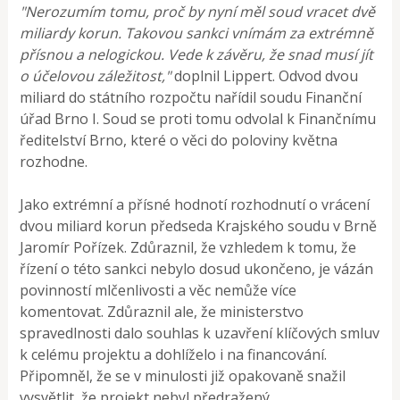
"Nerozumím tomu, proč by nyní měl soud vracet dvě
miliardy korun. Takovou sankci vnímám za extrémně
přísnou a nelogickou. Vede k závěru, že snad musí jít
o účelovou záležitost,"
doplnil Lippert. Odvod dvou
miliard do státního rozpočtu nařídil soudu Finanční
úřad Brno I. Soud se proti tomu odvolal k Finančnímu
ředitelství Brno, které o věci do poloviny května
rozhodne.
Jako extrémní a přísné hodnotí rozhodnutí o vrácení
dvou miliard korun předseda Krajského soudu v Brně
Jaromír Pořízek. Zdůraznil, že vzhledem k tomu, že
řízení o této sankci nebylo dosud ukončeno, je vázán
povinností mlčenlivosti a věc nemůže více
komentovat. Zdůraznil ale, že ministerstvo
spravedlnosti dalo souhlas k uzavření klíčových smluv
k celému projektu a dohlíželo i na financování.
Připomněl, že se v minulosti již opakovaně snažil
vysvětlit, že projekt nebyl předražený.