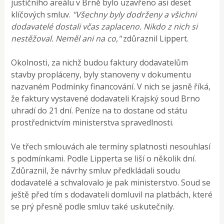
justičního areálu v Brně bylo uzavřeno asi deset
klíčových smluv.
"Všechny byly dodrženy a všichni
dodavatelé dostali včas zaplaceno. Nikdo z nich si
nestěžoval. Neměl ani na co,"
zdůraznil Lippert.
Okolnosti, za nichž budou faktury dodavatelům
stavby propláceny, byly stanoveny v dokumentu
nazvaném Podmínky financování. V nich se jasně říká,
že faktury vystavené dodavateli Krajský soud Brno
uhradí do 21 dní. Peníze na to dostane od státu
prostřednictvím ministerstva spravedlnosti.
Ve třech smlouvách ale termíny splatnosti nesouhlasí
s podmínkami. Podle Lipperta se liší o několik dní.
Zdůraznil, že návrhy smluv předkládali soudu
dodavatelé a schvalovalo je pak ministerstvo. Soud se
ještě před tím s dodavateli domluvil na platbách, které
se prý přesně podle smluv také uskutečnily.