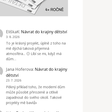
EliškaK
:
Návrat do krajiny dětství
3. 8. 2026
To je krásný projekt, úplně z toho na
mě dýchá taková příjemná
atmosféra... 🙂 Líbí se mi, když má
dům…
Jana Hoferova
:
Návrat do krajiny
dětství
23. 7. 2026
Pěkný příklad toho, že moderní dům
může působit přirozeně a citlivě
zapadnout do svého okolí. Takové
projekty mě baví👍