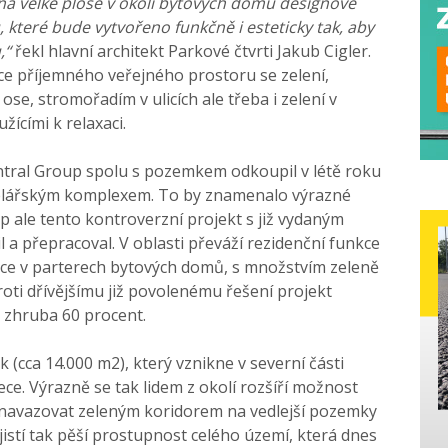
na velké ploše v okolí bytových domů designově
, které bude vytvořeno funkčně i esteticky tak, aby
,“
řekl hlavní architekt Parkové čtvrti Jakub Cigler.
ce příjemného veřejného prostoru se zelení,
ose, stromořadím v ulicích ale třeba i zelení v
žícími k relaxaci.
ntral Group spolu s pozemkem odkoupil v létě roku
celářským komplexem. To by znamenalo výrazné
up ale tento kontroverzní projekt s již vydaným
a přepracoval. V oblasti převáží rezidenční funkce
ace v parterech bytových domů, s množstvím zeleně
ti dřívějšímu již povolenému řešení projekt
o zhruba 60 procent.
 (cca 14.000 m2), který vznikne v severní části
ce. Výrazně se tak lidem z okolí rozšíří možnost
 navazovat zeleným koridorem na vedlejší pozemky
istí tak pěší prostupnost celého území, která dnes