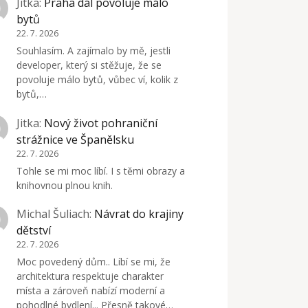
Jitka
:
Praha dál povoluje málo
bytů
22. 7. 2026
Souhlasím. A zajímalo by mě, jestli
developer, který si stěžuje, že se
povoluje málo bytů, vůbec ví, kolik z
bytů,…
Jitka
:
Nový život pohraniční
strážnice ve Španělsku
22. 7. 2026
Tohle se mi moc líbí. I s těmi obrazy a
knihovnou plnou knih.
Michal Šuliach
:
Návrat do krajiny
dětství
22. 7. 2026
Moc povedený dům.. Líbí se mi, že
architektura respektuje charakter
místa a zároveň nabízí moderní a
pohodlné bydlení... Přesně takové…