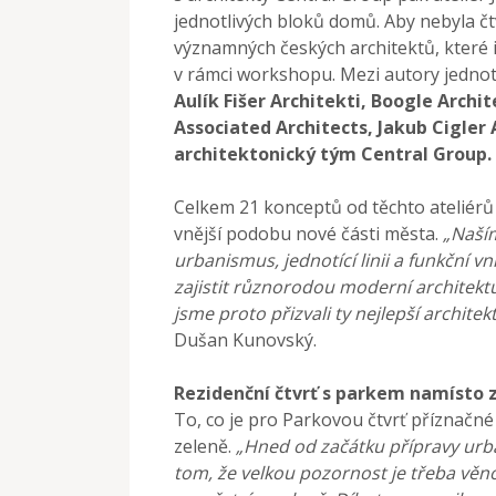
jednotlivých bloků domů. Aby nebyla čtv
významných českých architektů, které i
v rámci workshopu. Mezi autory jednot
Aulík Fišer Architekti, Boogle Archi
Associated Architects, Jakub Cigler 
architektonický tým Central Group.
Celkem 21 konceptů od těchto ateliérů s
vnější podobu nové části města.
„Naším
urbanismus, jednotící linii a funkční 
zajistit různorodou moderní architektu
jsme proto přizvali ty nejlepší architek
Dušan Kunovský.
Rezidenční čtvrť s parkem namísto
To, co je pro Parkovou čtvrť příznačné
zeleně.
„Hned od začátku přípravy urba
tom, že velkou pozornost je třeba vě