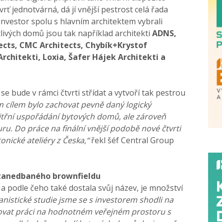
rť jednotvárná, dá jí vnější pestrost celá řada
nvestor spolu s hlavním architektem vybrali
livých domů jsou tak například architekti
ADNS,
tects, CMC Architects, Chybík+Krystof
Architekti, Loxia, Šafer Hájek Architekti a
e bude v rámci čtvrti střídat a vytvoří tak pestrou
 cílem bylo zachovat pevně daný logický
vnitřní uspořádání bytových domů, ale zároveň
ru. Do práce na finální vnější podobě nové čtvrti
tonické ateliéry z Česka,“
řekl šéf Central Group
 zanedbaného brownfieldu
 a podle čeho také dostala svůj název, je množství
nistické studie jsme se s investorem shodli na
novat práci na hodnotném veřejném prostoru s