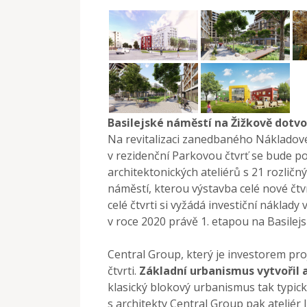
Basilejské náměstí na Žižkově dotv
Na revitalizaci zanedbaného Nákladov
v rezidenční Parkovou čtvrť se bude po
architektonických ateliérů s 21 rozlič
náměstí, kterou výstavba celé nové čtv
celé čtvrti si vyžádá investiční náklady 
v roce 2020 právě 1. etapou na Basilej
Central Group, který je investorem pro
čtvrti.
Základní urbanismus vytvořil a
klasický blokový urbanismus tak typic
s architekty Central Group pak ateliér J