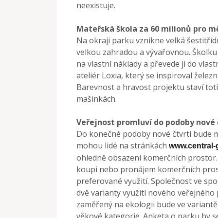
neexistuje.
Mateřská škola za 60 milionů pro m
Na okraji parku vznikne velká šestitříd
velkou zahradou a vývařovnou. Školku
na vlastní náklady a převede ji do vlas
ateliér Loxia, který se inspiroval želez
Barevnost a hravost projektu staví to
mašinkách.
Veřejnost promluví do podoby nové 
Do konečné podoby nové čtvrti bude m
mohou lidé na stránkách
www.central-
ohledně obsazení komerčních prostor.
koupi nebo pronájem komerčních prosto
preferované využití. Společnost ve spo
dvě varianty využití nového veřejného 
zaměřený na ekologii bude ve variantě
věkové kategorie. Anketa o parku by s