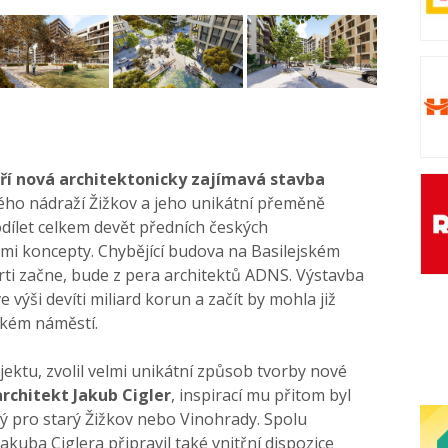
oří nová architektonicky zajímavá stavba
ého nádraží Žižkov a jeho unikátní přeměně
dílet celkem devět předních českých
nými koncepty. Chybějící budova na Basilejském
rti začne, bude z pera architektů ADNS. Výstavba
ve výši devíti miliard korun a začít by mohla již
ském náměstí.
jektu, zvolil velmi unikátní způsob tvorby nové
rchitekt Jakub Cigler
, inspirací mu přitom byl
ký pro starý Žižkov nebo Vinohrady. Spolu
akuba Ciglera připravil také vnitřní dispozice