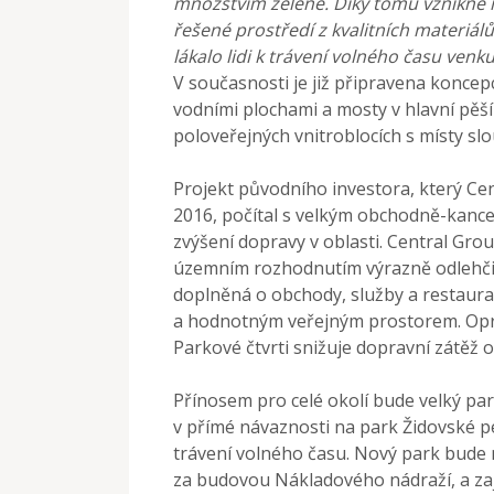
množstvím zeleně. Díky tomu vznikne 
řešené prostředí z kvalitních materiálů
lákalo lidi k trávení volného času venku
V současnosti je již připravena koncep
vodními plochami a mosty v hlavní pěší 
poloveřejných vnitroblocích s místy slou
Projekt původního investora, který Ce
2016, počítal s velkým obchodně-kan
zvýšení dopravy v oblasti. Central Gro
územním rozhodnutím výrazně odlehčil 
doplněná o obchody, služby a restaur
a hodnotným veřejným prostorem. Opro
Parkové čtvrti snižuje dopravní zátěž 
Přínosem pro celé okolí bude velký park
v přímé návaznosti na park Židovské pe
trávení volného času. Nový park bude
za budovou Nákladového nádraží, a zaj