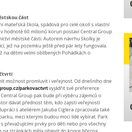
ěstskou část
ní mateřská škola, spádová pro celé okolí s vlastní
 v hodnotě 60 milionů korun postaví Central Group
tnictví městské části. Autorem návrhu školky je
nicí, jež na pozemku ještě před pár lety fungovala.
tiž na dětmi velmi oblíbených Pohádkách o
čtvrti
ít možnost promluvit i veřejnost. Od dnešního dne
vyjádřit své preference
group.cz/parkovactvrt
 Central Group pak bude při výběru zájemců o
r dávat přednost těm, kdo zajistí veřejností
lupráci s ateliérem Jakuba Ciglera zpracovala také
parku, mezi kterými budou moci lidé vybírat. Park
 s převažujícími prvky pro děti nebo pro všechny
e na stránkách měla objevit do konce března.