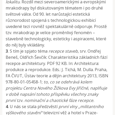
lokalitu
.
Rozdíl mezi severoamerickými a evropskými
mrakodrapy byl diskutovaným tématem i po druhé
světové válce. Od 90. let narůstající estetická
různorodost spojená s technologickou exhibicí
uvedené tezi rovněž spektakulárně odporuje. Prostě
tzv. mrakodrap je velice proměnlivý fenomén –
stavebně technologicky, esteticky i aspiracemi, které
do něj byly vkládány.
3
. S tím je spjato téma
recepce staveb
, srv. Ondřej
Beneš, Oldřich Ševčík: Charakteristika základních fází
recepce architektury. PDF 92 KB. In: Architektura:
produkce a reprodukce. Eds.: J. Tichá, M. Dulla. Praha,
FA ČVUT, Ústav teorie a dějin architektury 2013, ISBN
978-80-01-05458-1;
to, co se odehrává kolem
projektu Centra Nového Žižkova Evy Jiřičné
,
naplňuje
v
době napsání tohoto příspěvku všechny znaky
první tzv. nominační a chaotické fáze recepce.
4
. U nás se stala předzvěstí
první vlny „militantního
výškového stavění“
televizní věž a hotel v Praze-