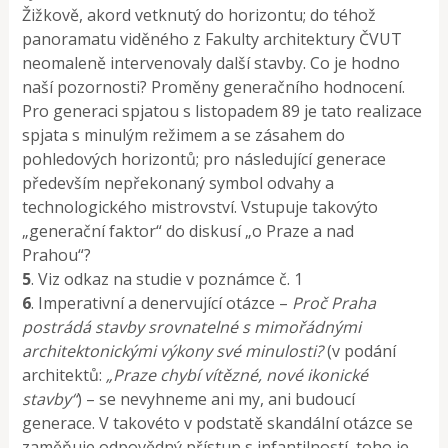
Žižkově, akord vetknutý do horizontu; do téhož
panoramatu viděného z Fakulty architektury ČVUT
neomaleně intervenovaly další stavby. Co je hodno
naší pozornosti? Proměny generačního hodnocení.
Pro generaci spjatou s listopadem 89 je tato realizace
spjata s minulým režimem a se zásahem do
pohledových horizontů; pro následující generace
především nepřekonaný symbol odvahy a
technologického mistrovství. Vstupuje takovýto
„generační faktor“ do diskusí „o Praze a nad
Prahou“?
5
. Viz odkaz na studie v poznámce č. 1
6
. Imperativní a denervující otázce –
Proč Praha
postrádá stavby srovnatelné s mimořádnými
architektonickými výkony své minulosti?
(v podání
architektů:
„Praze chybí vítězné, nové ikonické
stavby“
) – se nevyhneme ani my, ani budoucí
generace. V takovéto v podstatě skandální otázce se
zaměňuje odpovědný přístup s infantilností, toho je