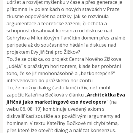
udržet a rozvíjet myšlenku v čase a přes generace je
přítomna i v polemikách o nových stavbách v Praze;
zkusme odpovědět na otázky: Jak se rozvinula
argumentace a teoretické zázemí, či ochota a
schopnost dosahovat konsenzu od diskuse nad
Gehryho a Miluničovým Tančícím domem přes známé
peripetie až do současného hádání a diskuse nad
projektem Evy Jiřičné pro Žižkov?
To, že se otázka, co projekt Centra Nového Žižkova
„udělá“ s pražským horizontem, klade bez probrání
toho, že se již mnohonásobně a „bezkoncepčně“
intervenovalo do pražského horizontu.
To, že možný dialog často končí dřív, než mohl
započít; Kateřina Bečková v článku „
Architektka Eva
Jiřičná jako marketingové eso developera
“ (na
webu 06. 08. 19) kombinuje uvedený axiom s
diskvalifikací soutěže a s povážlivými argumenty ad
hominem. V textu Kateřiny Bočkové mi chybí téma,
přes které lze otevřít dialog a nalézat konsenzus.