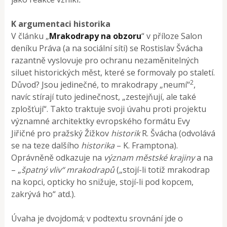
K argumentaci historika
V článku „
Mrakodrapy na obzoru
“ v příloze Salon
deníku Práva (a na sociální síti) se Rostislav Švácha
razantně vyslovuje pro ochranu nezaměnitelných
siluet historických měst, které se formovaly po staletí.
2
Důvod? Jsou jedinečné, to mrakodrapy „neumí“
,
navíc stírají tuto jedinečnost, „zestejňují, ale také
zplošťují“. Takto traktuje svoji úvahu proti projektu
významné architektky evropského formátu Evy
Jiřičné pro pražský Žižkov
historik
R. Švácha (odvolává
se na teze dalšího
historika
– K. Framptona).
Oprávněně odkazuje na
význam městské krajiny
a na
– „
špatný vliv“ mrakodrapů
(„stojí-li totiž mrakodrap
na kopci, opticky ho snižuje, stojí-li pod kopcem,
zakrývá ho“ atd.).
Úvaha je dvojdomá;
v podtextu srovnání jde o