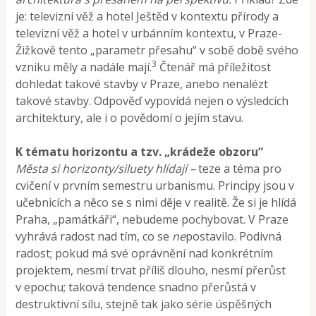
je: televizní věž a hotel Ještěd v kontextu přírody a
televizní věž a hotel v urbánním kontextu, v Praze-
Žižkově tento „parametr přesahu“ v sobě době svého
3
vzniku měly a nadále mají.
Čtenář má příležitost
dohledat takové stavby v Praze, anebo nenalézt
takové stavby. Odpověď vypovídá nejen o výsledcích
architektury, ale i o povědomí o jejím stavu.
K tématu horizontu a tzv. „krádeže obzoru“
Města si horizonty/siluety hlídají –
teze a téma pro
cvičení v prvním semestru urbanismu. Principy jsou v
učebnicích a něco se s nimi děje v realitě. Že si je hlídá
Praha, „památkáři“, nebudeme pochybovat. V Praze
vyhrává radost nad tím, co se
ne
postavilo. Podivná
radost; pokud má své oprávnění nad konkrétním
projektem, nesmí trvat příliš dlouho, nesmí přerůst
v epochu; taková tendence snadno přerůstá v
destruktivní sílu, stejně tak jako série úspěšných