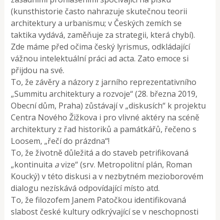
(kunsthistorie často nahrazuje skutečnou teorii
architektury a urbanismu; v Českých zemích se
taktika vydává, zaměňuje za strategii, která chybí).
Zde máme před očima český lyrismus, odkládající
vážnou intelektuální práci ad acta. Zato emoce si
přijdou na své.
To, že závěry a názory z jarního reprezentativního
„Summitu architektury a rozvoje“ (28. března 2019,
Obecní dům, Praha) zůstávají v „diskusích“ k projektu
Centra Nového Žižkova i pro vlivné aktéry na scéně
architektury z řad historiků a památkářů, řečeno s
Loosem, „řečí do prázdna“!
To, že životně důležitá a do staveb petrifikovaná
„kontinuita
a
vize“ (srv. Metropolitní plán, Roman
Koucký) v této diskusi a v nezbytném mezioborovém
dialogu nezískává odpovídající místo atd.
To, že filozofem Janem Patočkou identifikovaná
slabost české kultury odkrývající se v neschopnosti