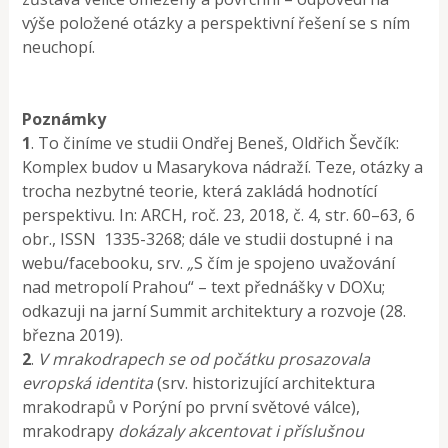
výše položené otázky a perspektivní řešení se s ním
neuchopí.
Poznámky
1
. To činíme ve studii Ondřej Beneš, Oldřich Ševčík:
Komplex budov u Masarykova nádraží. Teze, otázky a
trocha nezbytné teorie, která zakládá hodnotící
perspektivu. In: ARCH, roč. 23, 2018, č. 4, str. 60–63, 6
obr., ISSN 1335-3268; dále ve studii dostupné i na
webu/facebooku, srv.
„
S čím je spojeno uvažování
nad metropolí Prahou“ – text přednášky v DOXu;
odkazuji na jarní Summit architektury a rozvoje (28.
března 2019).
2
.
V mrakodrapech se od počátku prosazovala
evropská identita
(srv. historizující architektura
mrakodrapů v Porýní po první světové válce),
mrakodrapy
dokázaly akcentovat i příslušnou