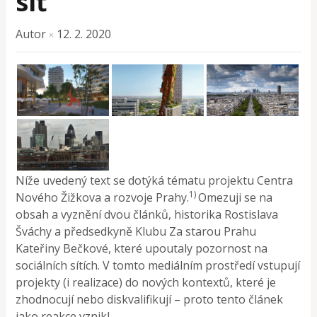
síť
Autor
12. 2. 2020
×
Níže uvedený text se dotýká tématu projektu Centra
1)
Nového Žižkova a rozvoje Prahy.
Omezuji se na
obsah a vyznění dvou článků, historika Rostislava
Šváchy a předsedkyně Klubu Za starou Prahu
Kateřiny Bečkové, které upoutaly pozornost na
sociálních sítích. V tomto mediálním prostředí vstupují
projekty (i realizace) do nových kontextů, které je
zhodnocují nebo diskvalifikují – proto tento článek
jako reakce vznikl
.