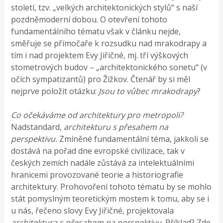
století, tzv. „velkých architektonických stylů“ s naší
pozdněmoderní dobou. O otevření tohoto
fundamentálního tématu však v článku nejde,
směřuje se přímočaře k rozsudku nad mrakodrapy a
tím i nad projektem Evy Jiřičné, mj. tří výškových
stometrových budov – „architektonického sonetu“ (v
očích sympatizantů) pro Žižkov. Čtenář by si měl
nejprve položit otázku:
Jsou to vůbec mrakodrapy
?
Co očekáváme od architektury pro metropoli?
Nadstandard,
architekturu s přesahem na
perspektivu.
Zmíněné fundamentální téma, jakkoli se
dostává na pořad dne evropské civilizace, tak v
českých zemích nadále zůstává za intelektuálními
hranicemi provozované teorie a historiografie
architektury. Prohovoření tohoto tématu by se mohlo
stát pomyslným teoretickým mostem k tomu, aby se i
u nás, řečeno slovy Evy Jiřičné, projektovala
architektura s přesahem na perspektivu.
Příklad? Zde