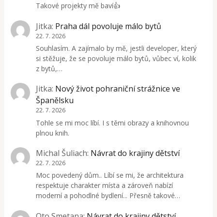
Takové projekty mě baví👍
Jitka
:
Praha dál povoluje málo bytů
22. 7. 2026
Souhlasím. A zajímalo by mě, jestli developer, který
si stěžuje, že se povoluje málo bytů, vůbec ví, kolik
z bytů,…
Jitka
:
Nový život pohraniční strážnice ve
Španělsku
22. 7. 2026
Tohle se mi moc líbí. I s těmi obrazy a knihovnou
plnou knih.
Michal Šuliach
:
Návrat do krajiny dětství
22. 7. 2026
Moc povedený dům.. Líbí se mi, že architektura
respektuje charakter místa a zároveň nabízí
moderní a pohodlné bydlení... Přesně takové…
Oto Smetana
:
Návrat do krajiny dětství