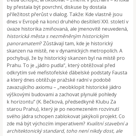
by přestala být povrchní, diskuse by dostala
příležitost přerůst v dialog. Takže: Kde vlastně jsou
dnes v Evropě na konci druhého desítiletí XXI. století v
úvaze historika zmiňovaná, ale jmenovitě neuvedená,
historická města s nezměněným historickým
panoramatem
? Zůstávají tam, kde je historický
skanzen na místě, ne v dynamických metropolích. A
pochybuji, že by historický skanzen byl na místě pro
Prahu. To je „jádro pudla“, který obtěžoval před
odkrytím své mefistofelské ďábelské podstaty Fausta
a který dnes obtěžuje pražské radní v podobě
zavazujícího axiomu – „neobklopit historické jádro
výškovými budovami a zachovat plynulé pohledy
k horizontu“ (K. Bečková, předsedkyně Klubu Za
starou Prahu), který je po neomezeném rozvinutí
svého jádra schopen zablokovat jakýkoli projekt. Co
zde má být výchozím imperativem?
Kvalitní stavební a
architektonický standard, toho není nikdy dost, ale