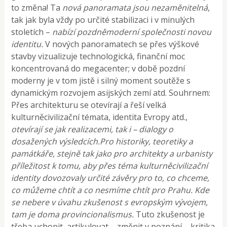
to změna! Ta
nová panoramata jsou nezaměnitelná
,
tak jak byla vždy po určité stabilizaci i v minulých
stoletích –
nabízí pozdněmoderní společnosti
novou
identitu.
V nových panoramatech se přes výškové
stavby vizualizuje technologická, finanční moc
koncentrovaná do megacenter; v době pozdní
moderny je v tom jistě i silný moment soutěže s
dynamickým rozvojem asijských zemí atd. Souhrnem:
Přes architekturu se otevírají a řeší velká
kulturněcivilizační témata, identita Evropy atd.,
otevírají se jak realizacemi, tak i – dialogy o
dosažených výsledcích.
Pro historiky, teoretiky a
památkáře, stejně tak jako pro architekty a urbanisty
příležitost k tomu, aby přes téma kulturněcivilizační
identity dovozovaly určité závěry pro to, co chceme,
co můžeme chtít a co nesmíme chtít pro Prahu. Kde
se nebere v úvahu zkušenost s evropským vývojem,
tam je doma provincionalismus.
Tuto zkušenost je
třeba uchopit, artikulovat – změnit v poznání – kritika