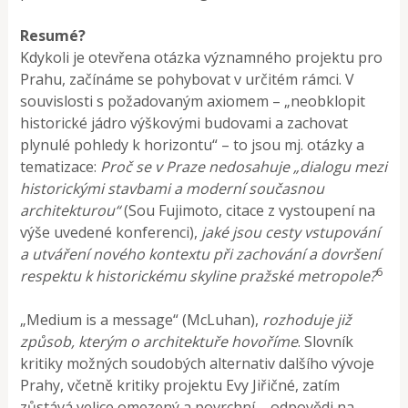
Resumé?
Kdykoli je otevřena otázka významného projektu pro
Prahu, začínáme se pohybovat v určitém rámci. V
souvislosti s požadovaným axiomem – „neobklopit
historické jádro výškovými budovami a zachovat
plynulé pohledy k horizontu“ – to jsou mj. otázky a
tematizace:
Proč se v Praze nedosahuje „dialogu mezi
historickými stavbami a moderní současnou
architekturou“
(Sou Fujimoto, citace z vystoupení na
výše uvedené konferenci),
jaké jsou cesty vstupování
a utváření nového kontextu při zachování a dovršení
6
respektu k historickému skyline pražské metropole?
„Medium is a message“ (McLuhan),
rozhoduje již
způsob, kterým o architektuře hovoříme
. Slovník
kritiky možných soudobých alternativ dalšího vývoje
Prahy, včetně kritiky projektu Evy Jiřičné, zatím
zůstává velice omezený a povrchní – odpovědi na