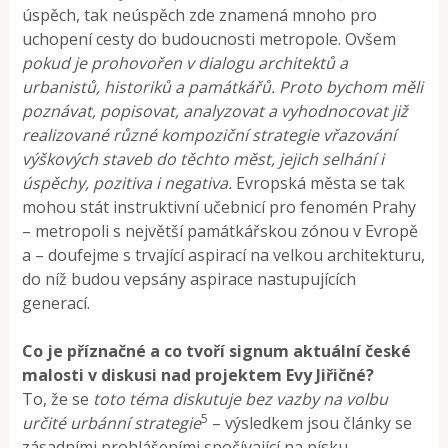
úspěch, tak neúspěch zde znamená mnoho pro
uchopení cesty do budoucnosti metropole. Ovšem
pokud je prohovořen v dialogu architektů a
urbanistů, historiků a památkářů. Proto bychom měli
poznávat, popisovat, analyzovat a vyhodnocovat již
realizované různé kompoziční strategie vřazování
výškových staveb do těchto měst, jejich selhání i
úspěchy, pozitiva i negativa.
Evropská města se tak
mohou stát instruktivní učebnicí pro fenomén Prahy
– metropoli s největší památkářskou zónou v Evropě
a – doufejme s trvající aspirací na velkou architekturu,
do níž budou vepsány aspirace nastupujících
generací.
Co je příznačné a co tvoří signum aktuální české
malosti v diskusi nad projektem Evy Jiřičné?
To, že se
toto téma diskutuje bez vazby na volbu
5
určité urbánní strategie
– výsledkem jsou články se
zásadními prohlášeními spočívající na písku