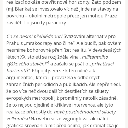
realizací dokáže otevřít nové horizonty. Zato pod zem
(mj. Blanka) se investovalo víc než jinde na stavby na
povrchu – okolní metropole přece jen mohou Praze
závidět. To jsou ty paradoxy.
Co se nesmí přehlédnout?
Svazování alternativ pro
Prahu s „mrakodrapy ano či ne“. Ale budiž, pak ovšem
nesmíme bohorovně přehlížet realitu
.
V devadesátých
létech XX. století se rozjížděla vlna „
militantního
4
výškového stavění“
a začalo se psát o
„privatizaci
horizontů“.
Připojil jsem se k této vlně a k
argumentaci, která ji provázela v odborných
zahraničních periodicích a publikacích. Ale nepřehlédl,
že po více než dvou dalších desítiletích se siluety
evropských metropolí již proměnily natolik zásadně,
že to nejsou ojedinělé křiklavé intervence, ale tyto
realizace přerostly do
nové pozdněmoderní siluety
velkoměst!
Na webu si lze vygooglovat aktuální
grafická srovnání a mít před očima, jak dramatická je