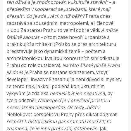
ten ožívá a je zhodnocován v „kultuře stavění“ – a
především v kooperaci se „stavbami, které mají
přesah“.
Co je zde „věcí, o niž běží“?
Praha dnes
zaostává za sousedními metropolemi, a i členové
Klubu Za starou Prahu to velmi dobře vědí.
A může
fatálně zaostat –
o tom zase hovoří urbanisté a
praktikující architekti (Polsko se přes architekturu
představuje jako dynamická země – počtem a
architektonickou kvalitou koncertních síní odkazuje
Prahu do role outsidera).
Na této šikmé ploše Praha
již dnes je.
Praha se nestane skanzenem, vždyť
developeři invazivně zasahují a není důvod si myslet,
že tento tlak, jakkoli podléhá konjukturálním
výkyvům (a zdaleka
nemusí být jen negativní
), by
zcela odezněl.
Nebezpečí je v otevření prostoru
neseriózním developerům.
Oč tedy „běží“?
Neblokovat perspektivu Prahy přes diktát dogmat;
respekt k historickému panoramatu musí žít; to
znamená, že je interpretován, dotahován.
Jak