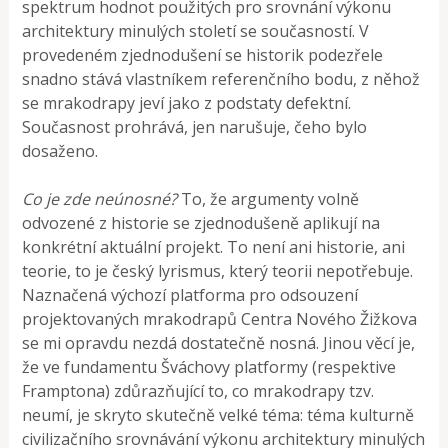
spektrum hodnot použitých pro srovnání výkonu
architektury minulých století se současností. V
provedeném zjednodušení se historik podezřele
snadno stává vlastníkem referenčního bodu, z něhož
se mrakodrapy jeví jako z podstaty defektní.
Současnost prohrává, jen narušuje, čeho bylo
dosaženo.
Co je zde neúnosné?
To, že argumenty volně
odvozené z historie se zjednodušeně aplikují na
konkrétní aktuální projekt. To není ani historie, ani
teorie, to je český lyrismus, který teorii nepotřebuje.
Naznačená výchozí platforma pro odsouzení
projektovaných mrakodrapů Centra Nového Žižkova
se mi opravdu nezdá dostatečně nosná. Jinou věcí je,
že ve fundamentu Šváchovy platformy (respektive
Framptona) zdůrazňující to, co mrakodrapy tzv.
neumí, je skryto skutečně velké téma: téma kulturně
civilizačního srovnávání výkonu architektury minulých