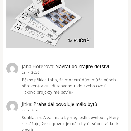
Jana Hoferova
:
Návrat do krajiny dětství
23. 7. 2026
Pěkný příklad toho, že moderní dům může působit
přirozeně a citlivě zapadnout do svého okolí.
Takové projekty mě baví👍
Jitka
:
Praha dál povoluje málo bytů
22. 7. 2026
Souhlasím. A zajímalo by mě, jestli developer, který
si stěžuje, že se povoluje málo bytů, vůbec ví, kolik
z bytů,…