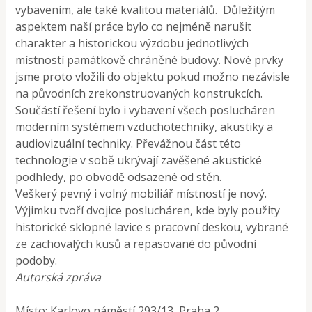
vybavením, ale také kvalitou materiálů. Důležitým
aspektem naší práce bylo co nejméně narušit
charakter a historickou výzdobu jednotlivých
místností památkově chráněné budovy. Nové prvky
jsme proto vložili do objektu pokud možno nezávisle
na původních zrekonstruovaných konstrukcích.
Součástí řešení bylo i vybavení všech poslucháren
moderním systémem vzduchotechniky, akustiky a
audiovizuální techniky. Převážnou část této
technologie v sobě ukrývají zavěšené akustické
podhledy, po obvodě odsazené od stěn.
Veškerý pevný i volný mobiliář místností je nový.
Výjimku tvoří dvojice poslucháren, kde byly použity
historické sklopné lavice s pracovní deskou, vybrané
ze zachovalých kusů a repasované do původní
podoby.
Autorská zpráva
Místo: Karlovo náměstí 293/13, Praha 2