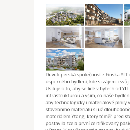
Developerská společnost z Finska YIT r
úsporného bydlení, kde si zájemci svů
Usiluje o to, aby se lidé v bytech od YIT
infrastrukturou a vším, co naše bydlen
aby technologicky i materiálově plnily
stavebního materiálu si už dlouhodobě
materiálem Ytong, který téměř před sto 
postavila zcela první certifikovaný pa