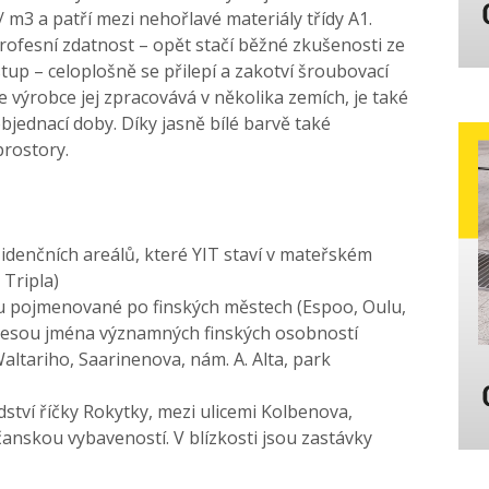
/ m3 a patří mezi nehořlavé materiály třídy A1.
rofesní zdatnost – opět stačí běžné zkušenosti ze
tup – celoplošně se přilepí a zakotví šroubovací
 výrobce jej zpracovává v několika zemích, je také
jednací doby. Díky jasně bílé barvě také
rostory.
idenčních areálů, které YIT staví v mateřském
 Tripla)
ou pojmenované po finských městech (Espoo, Oulu,
onesou jména významných finských osobností
Waltariho, Saarinenova, nám. A. Alta, park
dství říčky Rokytky, mezi ulicemi Kolbenova,
nskou vybaveností. V blízkosti jsou zastávky