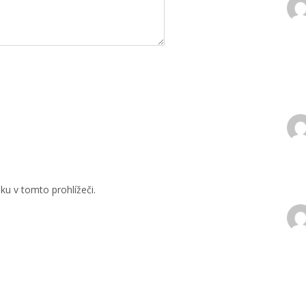
u v tomto prohlížeči.