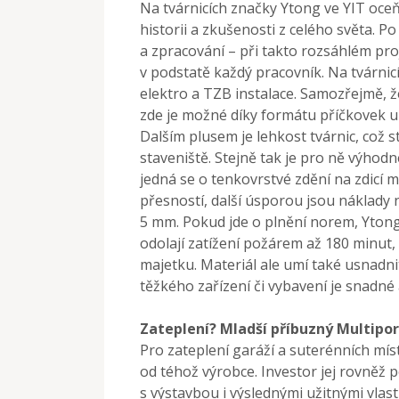
Na tvárnicích značky Ytong ve YIT oce
historii a zkušenosti z celého světa.
a zpracování – při takto rozsáhlém proj
v podstatě každý pracovník. Na tvárnic
elektro a TZB instalace. Samozřejmě, ž
zde je možné díky formátu příčkovek ur
Dalším plusem je lehkost tvárnic, což s
staveniště. Stejně tak je pro ně výhodn
jedná se o tenkovrstvé zdění na zdicí m
přesností, další úsporou jsou náklady 
5 mm. Pokud jde o plnění norem, Ytong
odolají zatížení požárem až 180 minut,
majetku. Materiál ale umí také usnadn
těžkého zařízení či vybavení je snadné 
Zateplení? Mladší příbuzný Multipor
Pro zateplení garáží a suterénních míst
od téhož výrobce. Investor jej rovněž 
s výstavbou i výslednými užitnými vlas