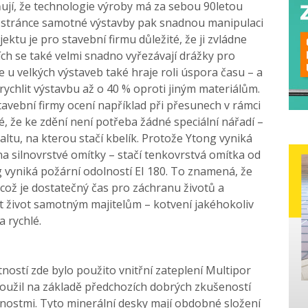
ňují, že technologie výroby má za sebou 90letou
 Po stránce samotné výstavby pak snadnou manipulaci
ektu je pro stavební firmu důležité, že ji zvládne
ích se také velmi snadno vyřezávají drážky pro
e u velkých výstaveb také hraje roli úspora času – a
ychlit výstavbu až o 40 % oproti jiným materiálům.
tavební firmy ocení například při přesunech v rámci
é, že ke zdění není potřeba žádné speciální nářadí –
altu, na kterou stačí kbelík. Protože Ytong vyniká
na silnovrstvé omítky – stačí tenkovrstvá omítka od
 vyniká požární odolností EI 180. To znamená, že
 což je dostatečný čas pro záchranu životů a
it život samotným majitelům – kotvení jakéhokoliv
a rychlé.
ností zde bylo použito vnitřní zateplení Multipor
použil na základě předchozích dobrých zkušeností
tnostmi. Tyto minerální desky mají obdobné složení