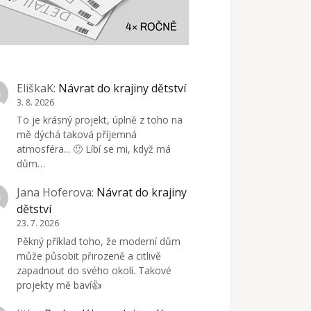
EliškaK
:
Návrat do krajiny dětství
3. 8. 2026
To je krásný projekt, úplně z toho na
mě dýchá taková příjemná
atmosféra... 🙂 Líbí se mi, když má
dům…
Jana Hoferova
:
Návrat do krajiny
dětství
23. 7. 2026
Pěkný příklad toho, že moderní dům
může působit přirozeně a citlivě
zapadnout do svého okolí. Takové
projekty mě baví👍