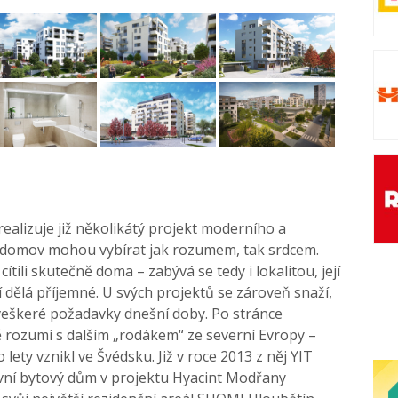
ealizuje již několikátý projekt moderního a
j domov mohou vybírat jak rozumem, tak srdcem.
 cítili skutečně doma – zabývá se tedy i lokalitou, její
í dělá příjemné. U svých projektů se zároveň snaží,
 veškeré požadavky dnešní doby. Po stránce
 rozumí s dalším „rodákem“ ze severní Evropy –
lety vznikl ve Švédsku. Již v roce 2013 z něj YIT
sivní bytový dům v projektu Hyacint Modřany