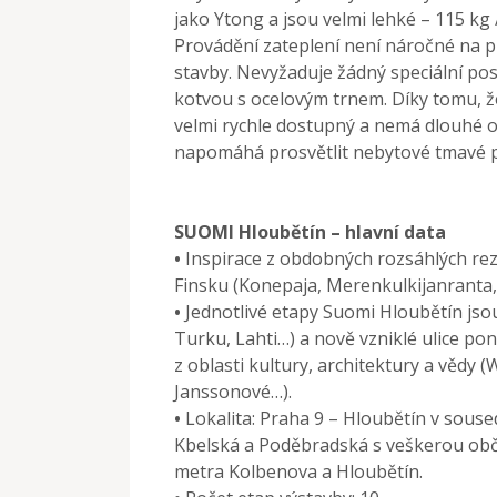
jako Ytong a jsou velmi lehké – 115 kg 
Provádění zateplení není náročné na p
stavby. Nevyžaduje žádný speciální pos
kotvou s ocelovým trnem. Díky tomu, že
velmi rychle dostupný a nemá dlouhé ob
napomáhá prosvětlit nebytové tmavé p
SUOMI Hloubětín – hlavní data
•
Inspirace z obdobných rozsáhlých rez
Finsku (Konepaja, Merenkulkijanranta,
•
Jednotlivé etapy Suomi Hloubětín js
Turku, Lahti…) a nově vzniklé ulice p
z oblasti kultury, architektury a vědy (
Janssonové…).
•
Lokalita: Praha 9 – Hloubětín v souse
Kbelská a Poděbradská s veškerou obča
metra Kolbenova a Hloubětín.