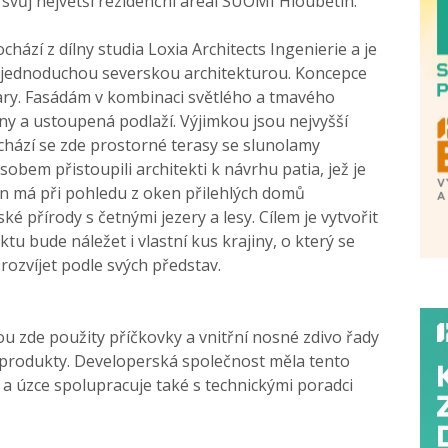
 svůj největší rezidenční areál SUOMI Hloubětín.
hází z dílny studia Loxia Architects Ingenierie a je
a jednoduchou severskou architekturou. Koncepce
tvary. Fasádám v kombinaci světlého a tmavého
y a ustoupená podlaží. Výjimkou jsou nejvyšší
chází se zde prostorné terasy se slunolamy
obem přistoupili architekti k návrhu patia, jež je
n má při pohledu z oken přilehlých domů
é přírody s četnými jezery a lesy. Cílem je vytvořit
u bude náležet i vlastní kus krajiny, o který se
rozvíjet podle svých představ.
u zde použity příčkovky a vnitřní nosné zdivo řady
í produkty. Developerská společnost měla tento
 a úzce spolupracuje také s technickými poradci