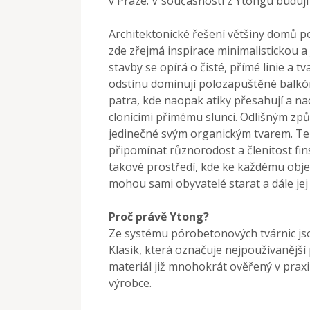
v Praze. V současnosti z Ytongu budují
Architektonické řešení většiny domů poc
zde zřejmá inspirace minimalistickou 
stavby se opírá o čisté, přímé linie a 
odstínu dominují polozapuštěné balkón
patra, kde naopak atiky přesahují a na
clonícími přímému slunci. Odlišným způs
jedinečné svým organickým tvarem. Te
připomínat různorodost a členitost finsk
takové prostředí, kde ke každému objekt
mohou sami obyvatelé starat a dále jej 
Proč právě Ytong?
Ze systému pórobetonových tvárnic jso
Klasik, která označuje nejpoužívanějš
materiál již mnohokrát ověřený v praxi
výrobce.