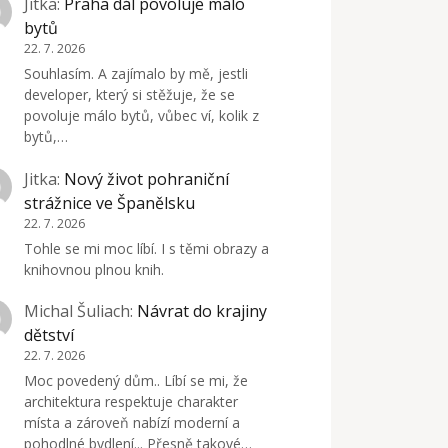
Jitka
:
Praha dál povoluje málo
bytů
22. 7. 2026
Souhlasím. A zajímalo by mě, jestli
developer, který si stěžuje, že se
povoluje málo bytů, vůbec ví, kolik z
bytů,…
Jitka
:
Nový život pohraniční
strážnice ve Španělsku
22. 7. 2026
Tohle se mi moc líbí. I s těmi obrazy a
knihovnou plnou knih.
Michal Šuliach
:
Návrat do krajiny
dětství
22. 7. 2026
Moc povedený dům.. Líbí se mi, že
architektura respektuje charakter
místa a zároveň nabízí moderní a
pohodlné bydlení... Přesně takové…