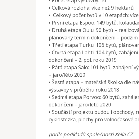
•
Počet etap výstavby: 10
•
Celková rozloha: více než 9 hektarů
•
Celkový počet bytů v 10 etapách: víc
•
První etapa Espoo: 149 bytů, kolauda
•
Druhá etapa Oulu: 90 bytů – realizov
plánovaný termín dokončení – podzim
•
Třetí etapa Turku: 106 bytů, plánov
•
Čtvrtá etapa Lahti: 104 bytů, zahájen
dokončení – 2. pol. roku 2019
•
Pátá etapa Salo: 101 bytů, zahájení 
– jaro/léto 2020
•
Šestá etapa – mateřská školka dle náv
výstavby v průběhu roku 2018
•
Sedmá etapa Porvoo: 60 bytů, zahájen
dokončení – jaro/léto 2020
•
Součástí projektu budou i obchody, re
cyklostezka, plochy pro volnočasové akt
podle podkladů společnosti Xella CZ