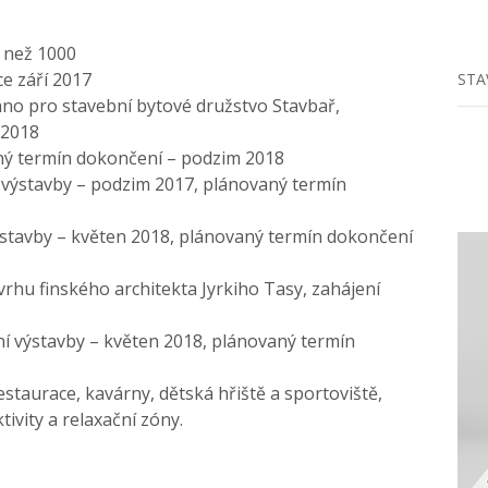
e než 1000
ce září 2017
STA
áno pro stavební bytové družstvo Stavbař,
 2018
aný termín dokončení – podzim 2018
í výstavby – podzim 2017, plánovaný termín
výstavby – květen 2018, plánovaný termín dokončení
rhu finského architekta Jyrkiho Tasy, zahájení
í výstavby – květen 2018, plánovaný termín
staurace, kavárny, dětská hřiště a sportoviště,
ivity a relaxační zóny.