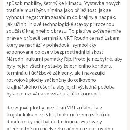
způsob mobility, šetrný ke klimatu. Výstavba nových
tratí ale musí být vnímána jako příležitost, jak se
vyhnout negativním zásahům do krajiny a naopak,
jak učinit liniové technologické stavby přirozenou
součástí krajinného obrazu. To platí ve zvýšené míře
právě v případě terminálu VRT Roudnice nad Labem,
který se nachází v pohledově i symbolicky
exponované poloze v bezprostřední blízkosti
Národní kulturní památky Říp. Proto je nezbytné, aby
byly nejen všechny stavby železničního koridoru,
terminálu i údřžbové základny, ale i navazující
rozvojové plochy začleněny do celkového
krajinářského řešení a aby jejich výsledná podoba
byla posuzována ve vztahu k této koncepci.
Rozvojové plochy mezi tratí VRT a dálnicí a v
trojúhelníku mezi VRT, biokoridorem a silnicí do
Roudnice by měl být do budoucna využívány
přednostně pro účely rekreačního a sportovního