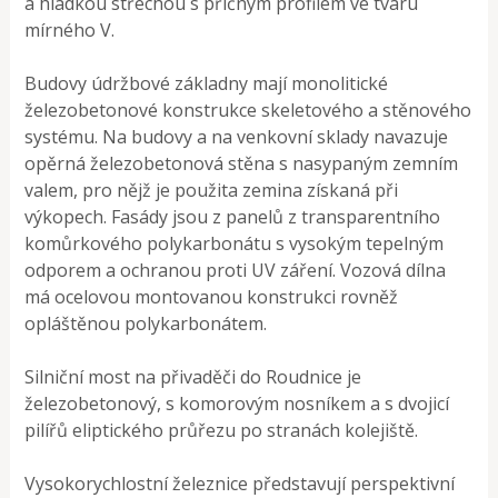
a hladkou střechou s příčným profilem ve tvaru
mírného V.
Budovy údržbové základny mají monolitické
železobetonové konstrukce skeletového a stěnového
systému. Na budovy a na venkovní sklady navazuje
opěrná železobetonová stěna s nasypaným zemním
valem, pro nějž je použita zemina získaná při
výkopech. Fasády jsou z panelů z transparentního
komůrkového polykarbonátu s vysokým tepelným
odporem a ochranou proti UV záření. Vozová dílna
má ocelovou montovanou konstrukci rovněž
opláštěnou polykarbonátem.
Silniční most na přivaděči do Roudnice je
železobetonový, s komorovým nosníkem a s dvojicí
pilířů eliptického průřezu po stranách kolejiště.
Vysokorychlostní železnice představují perspektivní