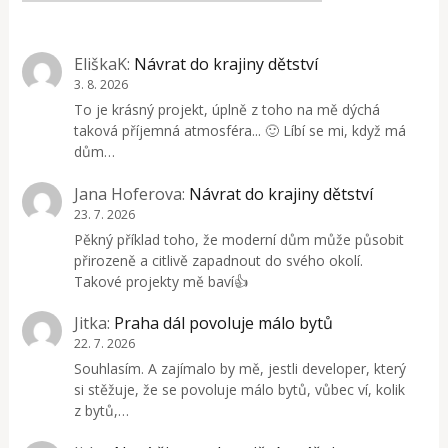
EliškaK
:
Návrat do krajiny dětství
3. 8. 2026
To je krásný projekt, úplně z toho na mě dýchá
taková příjemná atmosféra... 🙂 Líbí se mi, když má
dům…
Jana Hoferova
:
Návrat do krajiny dětství
23. 7. 2026
Pěkný příklad toho, že moderní dům může působit
přirozeně a citlivě zapadnout do svého okolí.
Takové projekty mě baví👍
Jitka
:
Praha dál povoluje málo bytů
22. 7. 2026
Souhlasím. A zajímalo by mě, jestli developer, který
si stěžuje, že se povoluje málo bytů, vůbec ví, kolik
z bytů,…