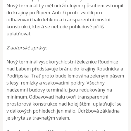
Nový terminál by měl udržitelným způsobem vstoupit
do krajiny po Řípem. Autoři proto zvolili pro
odbavovací halu lehkou a transparentní mostní
konstrukci, která se nebude pohledově příliš
uplatňovat.
Z autorské zprávy:
Nový terminál vysokorychlostní železnice Roudnice
nad Labem představuje bránu do krajiny Roudnicka a
Podřipska. Trať proto bude lemována zeleným pásem
s lesy, remízky a vsakovacími poldry. Všechny
nadzemní budovy terminálu jsou redukovány na
minimum. Odbavovací halu tvoří transparentní
prostorová konstrukce nad kolejištěm, uplatňující se
v dálkových pohledech jen málo. Údržbová základna
je skryta za travnatým valem.