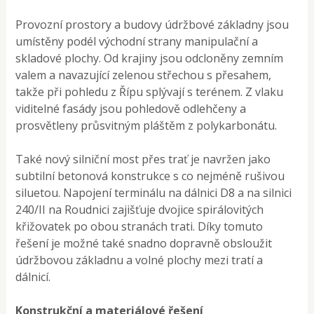
Provozní prostory a budovy údržbové základny jsou
umístěny podél východní strany manipulační a
skladové plochy. Od krajiny jsou odcloněny zemním
valem a navazující zelenou střechou s přesahem,
takže při pohledu z Řípu splývají s terénem. Z vlaku
viditelné fasády jsou pohledově odlehčeny a
prosvětleny průsvitným pláštěm z polykarbonátu.
Také nový silniční most přes trať je navržen jako
subtilní betonová konstrukce s co nejméně rušivou
siluetou. Napojení terminálu na dálnici D8 a na silnici
240/II na Roudnici zajišťuje dvojice spirálovitých
křižovatek po obou stranách trati. Díky tomuto
řešení je možné také snadno dopravně obsloužit
údržbovou základnu a volné plochy mezi tratí a
dálnicí.
Konstrukční a materiálové řešení