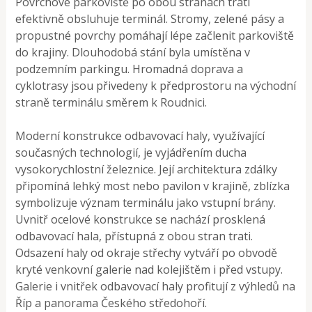
Povrchové parkoviště po obou stranách trati
efektivně obsluhuje terminál. Stromy, zelené pásy a
propustné povrchy pomáhají lépe začlenit parkoviště
do krajiny. Dlouhodobá stání byla umístěna v
podzemním parkingu. Hromadná doprava a
cyklotrasy jsou přivedeny k předprostoru na východní
straně terminálu směrem k Roudnici.
Moderní konstrukce odbavovací haly, využívající
současných technologií, je vyjádřením ducha
vysokorychlostní železnice. Její architektura zdálky
připomíná lehký most nebo pavilon v krajině, zblízka
symbolizuje význam terminálu jako vstupní brány.
Uvnitř ocelové konstrukce se nachází prosklená
odbavovací hala, přístupná z obou stran trati.
Odsazení haly od okraje střechy vytváří po obvodě
kryté venkovní galerie nad kolejištěm i před vstupy.
Galerie i vnitřek odbavovací haly profitují z výhledů na
Říp a panorama Českého středohoří.