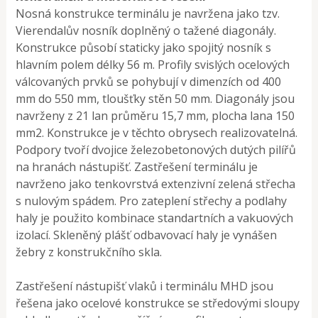
Nosná konstrukce terminálu je navržena jako tzv.
Vierendalův nosník doplněný o tažené diagonály.
Konstrukce působí staticky jako spojitý nosník s
hlavním polem délky 56 m. Profily svislých ocelových
válcovaných prvků se pohybují v dimenzích od 400
mm do 550 mm, tloušťky stěn 50 mm. Diagonály jsou
navrženy z 21 lan průměru 15,7 mm, plocha lana 150
mm2. Konstrukce je v těchto obrysech realizovatelná.
Podpory tvoří dvojice železobetonových dutých pilířů
na hranách nástupišť. Zastřešení terminálu je
navrženo jako tenkovrstvá extenzivní zelená střecha
s nulovým spádem. Pro zateplení střechy a podlahy
haly je použito kombinace standartních a vakuových
izolací. Skleněný plášť odbavovací haly je vynášen
žebry z konstrukčního skla.
Zastřešení nástupišť vlaků i terminálu MHD jsou
řešena jako ocelové konstrukce se středovými sloupy