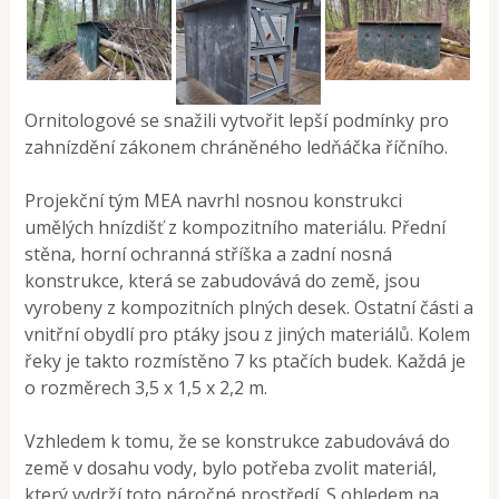
Ornitologové se snažili vytvořit lepší podmínky pro
zahnízdění zákonem chráněného ledňáčka říčního.
Projekční tým MEA navrhl nosnou konstrukci
umělých hnízdišť z kompozitního materiálu. Přední
stěna, horní ochranná stříška a zadní nosná
konstrukce, která se zabudovává do země, jsou
vyrobeny z kompozitních plných desek. Ostatní části a
vnitřní obydlí pro ptáky jsou z jiných materiálů. Kolem
řeky je takto rozmístěno 7 ks ptačích budek. Každá je
o rozměrech 3,5 x 1,5 x 2,2 m.
Vzhledem k tomu, že se konstrukce zabudovává do
země v dosahu vody, bylo potřeba zvolit materiál,
který vydrží toto náročné prostředí. S ohledem na