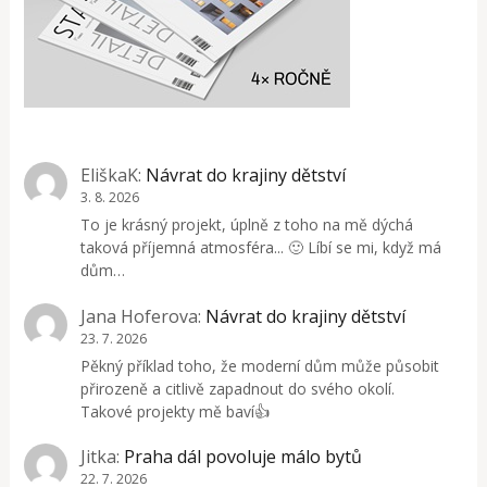
EliškaK
:
Návrat do krajiny dětství
3. 8. 2026
To je krásný projekt, úplně z toho na mě dýchá
taková příjemná atmosféra... 🙂 Líbí se mi, když má
dům…
Jana Hoferova
:
Návrat do krajiny dětství
23. 7. 2026
Pěkný příklad toho, že moderní dům může působit
přirozeně a citlivě zapadnout do svého okolí.
Takové projekty mě baví👍
Jitka
:
Praha dál povoluje málo bytů
22. 7. 2026