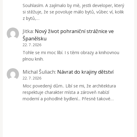
Souhlasím. A zajímalo by mě, jestli developer, který
si stěžuje, že se povoluje málo bytů, vůbec ví, kolik
z bytů,…
Jitka
:
Nový život pohraniční strážnice ve
Španělsku
22. 7. 2026
Tohle se mi moc líbí. I s těmi obrazy a knihovnou
plnou knih.
Michal Šuliach
:
Návrat do krajiny dětství
22. 7. 2026
Moc povedený dům.. Líbí se mi, že architektura
respektuje charakter místa a zároveň nabízí
moderní a pohodlné bydlení... Přesně takové…