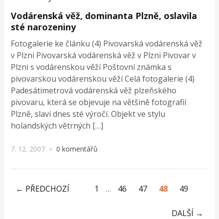
Vodárenská věž, dominanta Plzně, oslavila
sté narozeniny
Fotogalerie ke článku (4) Pivovarská vodárenská věž
v Plzni Pivovarská vodárenská věž v Plzni Pivovar v
Plzni s vodárenskou věží Poštovní známka s
pivovarskou vodárenskou věží Celá fotogalerie (4)
Padesátimetrová vodárenská věž plzeňského
pivovaru, která se objevuje na většině fotografií
Plzně, slaví dnes sté výročí. Objekt ve stylu
holandských větrných […]
7. 12. 2007
0 komentářů
×
← PŘEDCHOZÍ
1
…
46
47
48
49
DALŠÍ →