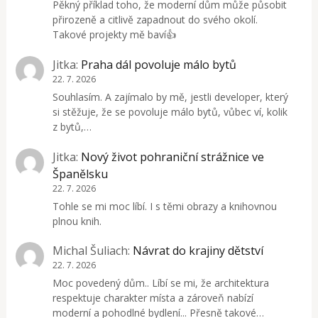
Pěkný příklad toho, že moderní dům může působit
přirozeně a citlivě zapadnout do svého okolí.
Takové projekty mě baví👍
Jitka
:
Praha dál povoluje málo bytů
22. 7. 2026
Souhlasím. A zajímalo by mě, jestli developer, který
si stěžuje, že se povoluje málo bytů, vůbec ví, kolik
z bytů,…
Jitka
:
Nový život pohraniční strážnice ve
Španělsku
22. 7. 2026
Tohle se mi moc líbí. I s těmi obrazy a knihovnou
plnou knih.
Michal Šuliach
:
Návrat do krajiny dětství
22. 7. 2026
Moc povedený dům.. Líbí se mi, že architektura
respektuje charakter místa a zároveň nabízí
moderní a pohodlné bydlení... Přesně takové…