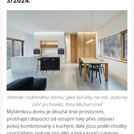
Interiér rodinného domu: Jako korálky na niti, autorky
LAV architekti, foto Michal Ureš
Myšlenkou domu je dlouhá linie prostorem,
protínající dispozici od vstupní haly přes obývací
pokoj kombinovaný s kuchyní, dále jsou podél chodby
uspořádány pokoje pro děti a linka končí v master