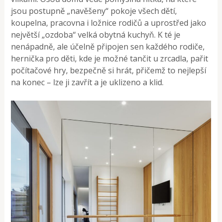
jsou postupně „navěšeny“ pokoje všech dětí,
koupelna, pracovna i ložnice rodičů a uprostřed jako
největší „ozdoba“ velká obytná kuchyň. K té je
nenápadně, ale účelně připojen sen každého rodiče,
hernička pro děti, kde je možné tančit u zrcadla, pařit
počítačové hry, bezpečně si hrát, přičemž to nejlepší
na konec – lze ji zavřít a je uklizeno a klid.