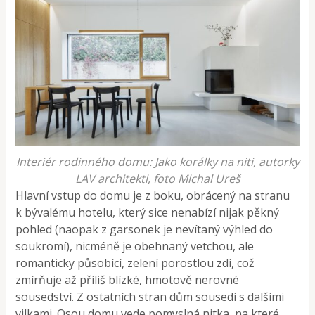
Interiér rodinného domu: Jako korálky na niti, autorky
LAV architekti, foto Michal Ureš
Hlavní vstup do domu je z boku, obrácený na stranu
k bývalému hotelu, který sice nenabízí nijak pěkný
pohled (naopak z garsonek je nevítaný výhled do
soukromí), nicméně je obehnaný vetchou, ale
romanticky působící, zelení porostlou zdí, což
zmírňuje až příliš blízké, hmotově nerovné
sousedství. Z ostatních stran dům sousedí s dalšími
vilkami. Osou domu vede pomyslná nitka, na které