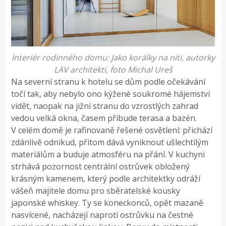
Interiér rodinného domu: Jako korálky na niti, autorky
LAV architekti, foto Michal Ureš
Na severní stranu k hotelu se dům podle očekávání
točí tak, aby nebylo ono kýžené soukromé hájemství
vidět, naopak na jižní stranu do vzrostlých zahrad
vedou velká okna, časem přibude terasa a bazén.
V celém domě je rafinovaně řešené osvětlení: přichází
zdánlivě odnikud, přitom dává vyniknout ušlechtilým
materiálům a buduje atmosféru na přání. V kuchyni
strhává pozornost centrální ostrůvek obložený
krásným kamenem, který podle architektky odráží
vášeň majitele domu pro sběratelské kousky
japonské whiskey. Ty se koneckonců, opět mazaně
nasvícené, nacházejí naproti ostrůvku na čestné