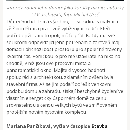
Interiér rodinného domu: Jako korálky na niti, autorky
LAV architekti, foto Michal Ureš
Dům v Suchdole má všechno, co si rodina s malými i
většími dětmi a pracovně vytíženými rodiči, kteří
potřebuji žít v metropoli, může přát. Každý má své
soukromí odpovídající jeho potřebám a zároveň mají
domácí i příchozí dost prostoru pro společně trávený
kvalitní čas. Perličkou je pro mě uzavíratelná nika na
chodbě, v níž jsou dvě pracovní místa a
panoramatické okno. Majitelé vysoce hodnotí
spolupráci s architektkou, zklamáním ovšem byla
stavební firma. Až se jim podaří dořešit venkovní
podobu domu a zahradu, získají bezchybné bydlení ve
vlastním energeticky úsporném domě za cenu
srovnatelnou s cenou velkých bytů ve zmiňovaném
protějším novém bytovém komplexu.
Mariana Pančíková, vyšlo v časopise
Stavba