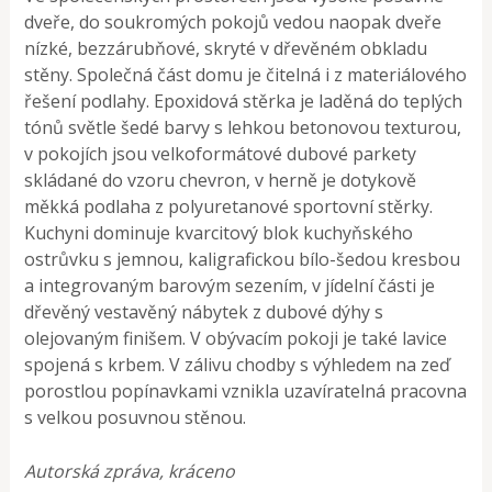
dveře, do soukromých pokojů vedou naopak dveře
nízké, bezzárubňové, skryté v dřevěném obkladu
stěny. Společná část domu je čitelná i z materiálového
řešení podlahy. Epoxidová stěrka je laděná do teplých
tónů světle šedé barvy s lehkou betonovou texturou,
v pokojích jsou velkoformátové dubové parkety
skládané do vzoru chevron, v herně je dotykově
měkká podlaha z polyuretanové sportovní stěrky.
Kuchyni dominuje kvarcitový blok kuchyňského
ostrůvku s jemnou, kaligrafickou bílo-šedou kresbou
a integrovaným barovým sezením, v jídelní části je
dřevěný vestavěný nábytek z dubové dýhy s
olejovaným finišem. V obývacím pokoji je také lavice
spojená s krbem. V zálivu chodby s výhledem na zeď
porostlou popínavkami vznikla uzavíratelná pracovna
s velkou posuvnou stěnou.
Autorská zpráva, kráceno