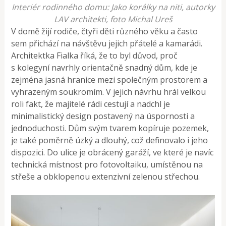
Interiér rodinného domu: Jako korálky na niti, autorky
LAV architekti, foto Michal Ureš
V domě žijí rodiče, čtyři děti různého věku a často
sem přichází na návštěvu jejich přátelé a kamarádi.
Architektka Fialka říká, že to byl důvod, proč
s kolegyní navrhly orientačně snadný dům, kde je
zejména jasná hranice mezi společným prostorem a
vyhrazeným soukromím. V jejich návrhu hrál velkou
roli fakt, že majitelé rádi cestují a nadchl je
minimalistický design postavený na úspornosti a
jednoduchosti. Dům svým tvarem kopíruje pozemek,
je také poměrně úzký a dlouhý, což definovalo i jeho
dispozici. Do ulice je obrácený garáží, ve které je navíc
technická místnost pro fotovoltaiku, umístěnou na
střeše a obklopenou extenzivní zelenou střechou.