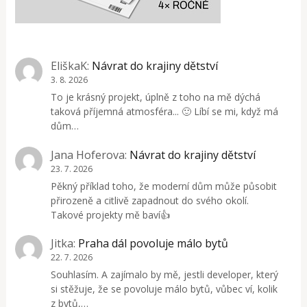
EliškaK
:
Návrat do krajiny dětství
3. 8. 2026
To je krásný projekt, úplně z toho na mě dýchá
taková příjemná atmosféra... 🙂 Líbí se mi, když má
dům…
Jana Hoferova
:
Návrat do krajiny dětství
23. 7. 2026
Pěkný příklad toho, že moderní dům může působit
přirozeně a citlivě zapadnout do svého okolí.
Takové projekty mě baví👍
Jitka
:
Praha dál povoluje málo bytů
22. 7. 2026
Souhlasím. A zajímalo by mě, jestli developer, který
si stěžuje, že se povoluje málo bytů, vůbec ví, kolik
z bytů,…