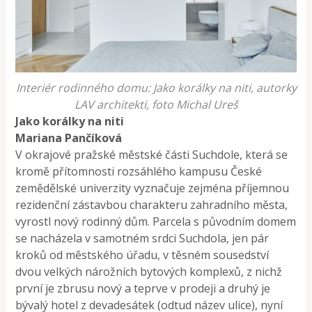
Interiér rodinného domu: Jako korálky na niti, autorky
LAV architekti, foto Michal Ureš
Jako korálky na niti
Mariana Pančíková
V okrajové pražské městské části Suchdole, která se
kromě přítomnosti rozsáhlého kampusu České
zemědělské univerzity vyznačuje zejména příjemnou
rezidenční zástavbou charakteru zahradního města,
vyrostl nový rodinný dům. Parcela s původním domem
se nacházela v samotném srdci Suchdola, jen pár
kroků od městského úřadu, v těsném sousedství
dvou velkých nárožních bytových komplexů, z nichž
první je zbrusu nový a teprve v prodeji a druhý je
bývalý hotel z devadesátek (odtud název ulice), nyní