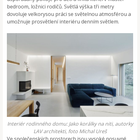
bedroom, ložnici rodičů. Světlá výška tři metry
dovoluje velkorysou práci se světelnou atmosférou a
umožnuje prosvětlení interiéru denním světlem.
Interiér rodinného domu: Jako korálky na niti, autorky
LAV architekti, foto Michal Ureš
Ve společenských prostorech jsou vysoké posuvné