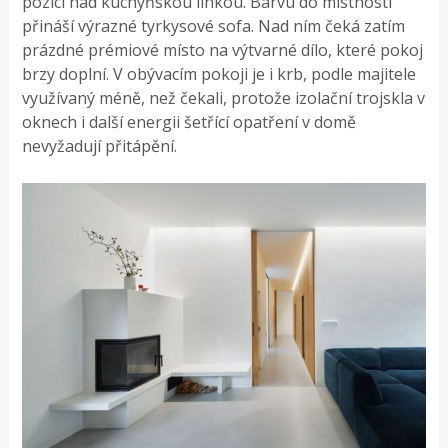
pozici nad kuchyňskou linkou. Barvu do místnosti
přináší výrazné tyrkysové sofa. Nad ním čeká zatím
prázdné prémiové místo na výtvarné dílo, které pokoj
brzy doplní. V obývacím pokoji je i krb, podle majitele
využívaný méně, než čekali, protože izolační trojskla v
oknech i další energii šetřící opatření v domě
nevyžadují přitápění.