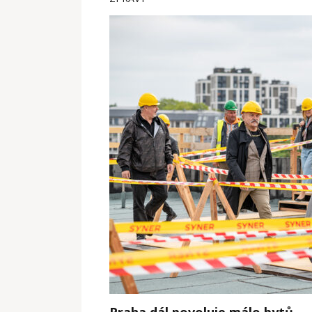
Praha dál povoluje málo bytů