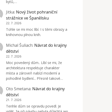
bytů,…
Jitka
:
Nový život pohraniční
strážnice ve Španělsku
22. 7. 2026
Tohle se mi moc líbí. I s těmi obrazy a
knihovnou plnou knih.
Michal Šuliach
:
Návrat do krajiny
dětství
22. 7. 2026
Moc povedený dům.. Líbí se mi, že
architektura respektuje charakter
místa a zároveň nabízí moderní a
pohodlné bydlení... Přesně takové…
Oto Smetana
:
Návrat do krajiny
dětství
21. 7. 2026
Tenhle dům se opravdu povedl. Je
vidět, že při návrhu nebyla důležitá jen