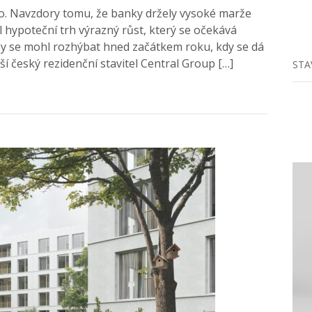
o. Navzdory tomu, že banky držely vysoké marže
l hypoteční trh výrazný růst, který se očekává
 by se mohl rozhýbat hned začátkem roku, kdy se dá
ší český rezidenční stavitel Central Group […]
STA