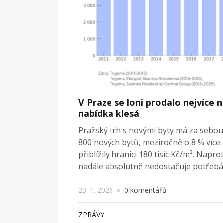
V Praze se loni prodalo nejvíce n
nabídka klesá
Pražský trh s novými byty má za sebou 
800 nových bytů, meziročně o 8 % více. 
přiblížily hranici 180 tisíc Kč/m². Nap
nadále absolutně nedostačuje potřebá
23. 1. 2026
0 komentářů
×
ZPRÁVY