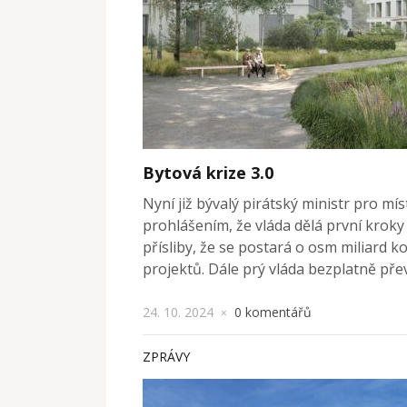
Bytová krize 3.0
Nyní již bývalý pirátský ministr pro mís
prohlášením, že vláda dělá první kroky
přísliby, že se postará o osm miliard k
projektů. Dále prý vláda bezplatně pře
24. 10. 2024
0 komentářů
×
ZPRÁVY