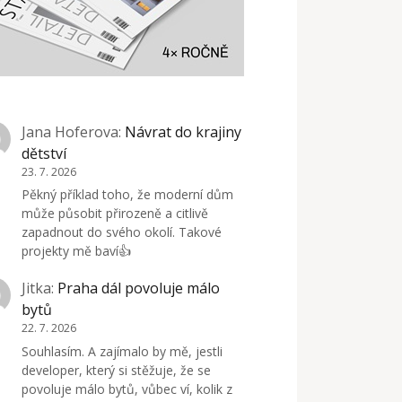
Jana Hoferova
:
Návrat do krajiny
dětství
23. 7. 2026
Pěkný příklad toho, že moderní dům
může působit přirozeně a citlivě
zapadnout do svého okolí. Takové
projekty mě baví👍
Jitka
:
Praha dál povoluje málo
bytů
22. 7. 2026
Souhlasím. A zajímalo by mě, jestli
developer, který si stěžuje, že se
povoluje málo bytů, vůbec ví, kolik z