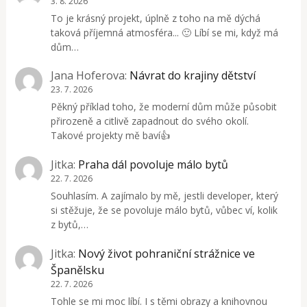
3. 8. 2026
To je krásný projekt, úplně z toho na mě dýchá
taková příjemná atmosféra... 🙂 Líbí se mi, když má
dům…
Jana Hoferova
:
Návrat do krajiny dětství
23. 7. 2026
Pěkný příklad toho, že moderní dům může působit
přirozeně a citlivě zapadnout do svého okolí.
Takové projekty mě baví👍
Jitka
:
Praha dál povoluje málo bytů
22. 7. 2026
Souhlasím. A zajímalo by mě, jestli developer, který
si stěžuje, že se povoluje málo bytů, vůbec ví, kolik
z bytů,…
Jitka
:
Nový život pohraniční strážnice ve
Španělsku
22. 7. 2026
Tohle se mi moc líbí. I s těmi obrazy a knihovnou