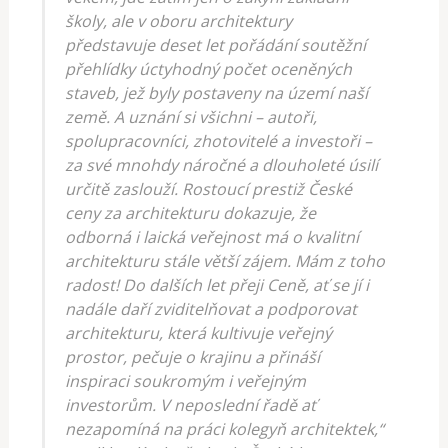
školy, ale v oboru architektury
představuje deset let pořádání soutěžní
přehlídky úctyhodný počet oceněných
staveb, jež byly postaveny na území naší
země. A uznání si všichni – autoři,
spolupracovníci, zhotovitelé a investoři –
za své mnohdy náročné a dlouholeté úsilí
určitě zaslouží. Rostoucí prestiž České
ceny za architekturu dokazuje, že
odborná i laická veřejnost má o kvalitní
architekturu stále větší zájem. Mám z toho
radost! Do dalších let přeji Ceně, ať se jí i
nadále daří zviditelňovat a podporovat
architekturu, která kultivuje veřejný
prostor, pečuje o krajinu a přináší
inspiraci soukromým i veřejným
investorům. V neposlední řadě ať
nezapomíná na práci kolegyň architektek,“