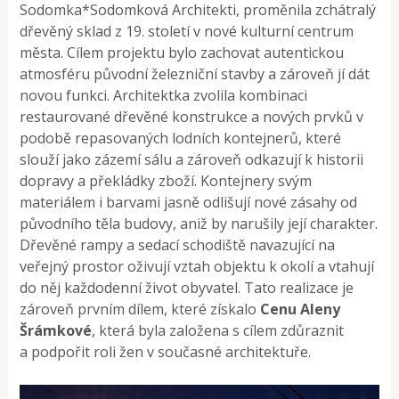
Sodomka*Sodomková Architekti, proměnila zchátralý
dřevěný sklad z 19. století v nové kulturní centrum
města. Cílem projektu bylo zachovat autentickou
atmosféru původní železniční stavby a zároveň jí dát
novou funkci. Architektka zvolila kombinaci
restaurované dřevěné konstrukce a nových prvků v
podobě repasovaných lodních kontejnerů, které
slouží jako zázemí sálu a zároveň odkazují k historii
dopravy a překládky zboží. Kontejnery svým
materiálem i barvami jasně odlišují nové zásahy od
původního těla budovy, aniž by narušily její charakter.
Dřevěné rampy a sedací schodiště navazující na
veřejný prostor oživují vztah objektu k okolí a vtahují
do něj každodenní život obyvatel. Tato realizace je
zároveň prvním dílem, které získalo
Cenu Aleny
Šrámkové
, která byla založena s cílem zdůraznit
a podpořit roli žen v současné architektuře.