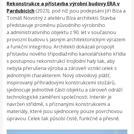
Rekonstrukce a přístavba výrobní budovy ERA v
Pardubicích
(2023), pod níž jsou podepsáni Jiří Bíza a
Tomáš Novotný z ateliéru Bíza architekti. Stavba
představuje proměnu původního výrobního
a administrativního objektu z 90. let v současnou
provozní budovu s jasným architektonickým výrazem
a funkční integritou. Architekti dokázali propojit
přístavbu nového třípodlažního kancelářského křídla
s postupnou rekonstrukcí trojlodní haly tak, aby
nebyla přerušena výroba a zároveň vznikl celek s
jednotným charakterem. Nový obvodový plášť,
inspirovaný příhradovými konstrukcemi stožárů,
sjednocuje jednotlivé části objektu a zároveň odráží
technologické zaměření společnosti. Interiér je
navržen střídmě, s přiznanými konstrukcemi a
materiály, které jsou sjednoceny pouze povrchovou
úpravou. Celek tak působí čistě, funkčně a přesně.