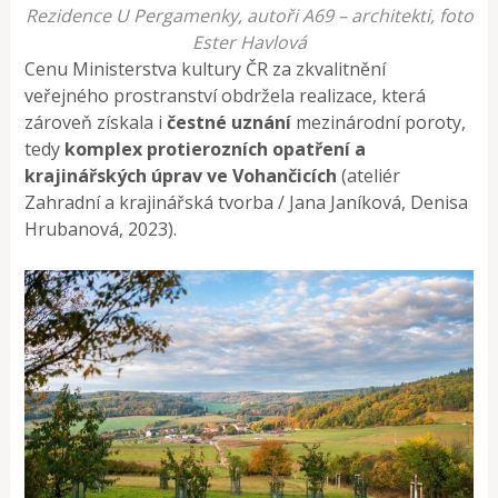
Rezidence U Pergamenky, autoři A69 – architekti, foto
Ester Havlová
Cenu Ministerstva kultury ČR za zkvalitnění
veřejného prostranství obdržela realizace, která
zároveň získala i
čestné uznání
mezinárodní poroty,
tedy
komplex protierozních opatření a
krajinářských úprav ve Vohančicích
(ateliér
Zahradní a krajinářská tvorba / Jana Janíková, Denisa
Hrubanová, 2023).