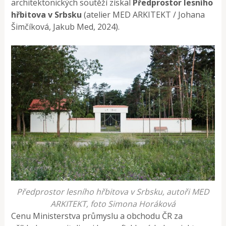
architektonických soutěží získal
Předprostor lesního
hřbitova v Srbsku
(atelier MED ARKITEKT / Johana
Šimčíková, Jakub Med, 2024).
Předprostor lesního hřbitova v Srbsku, autoři MED
ARKITEKT, foto Simona Horáková
Cenu Ministerstva průmyslu a obchodu ČR za