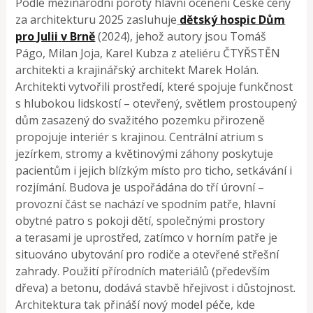
Podle mezinárodní poroty hlavní ocenění České ceny
za architekturu 2025 zasluhuje
dětský hospic Dům
pro Julii
v Brně
(2024), jehož autory jsou Tomáš
Págo, Milan Joja, Karel Kubza z ateliéru ČTYŘSTĚN
architekti a krajinářský architekt Marek Holán.
Architekti vytvořili prostředí, které spojuje funkčnost
s hlubokou lidskostí – otevřený, světlem prostoupený
dům zasazený do svažitého pozemku přirozeně
propojuje interiér s krajinou. Centrální atrium s
jezírkem, stromy a květinovými záhony poskytuje
pacientům i jejich blízkým místo pro ticho, setkávání i
rozjímání. Budova je uspořádána do tří úrovní –
provozní část se nachází ve spodním patře, hlavní
obytné patro s pokoji dětí, společnými prostory
a terasami je uprostřed, zatímco v horním patře je
situováno ubytování pro rodiče a otevřené střešní
zahrady. Použití přírodních materiálů (především
dřeva) a betonu, dodává stavbě hřejivost i důstojnost.
Architektura tak přináší nový model péče, kde