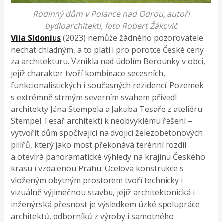
Rodinný dům v Polance nad Odrou, autoři
bydloarchitekti, foto Robert Žákovič
Vila Sidonius
(2023) nemůže žádného pozorovatele
nechat chladným, a to platí i pro porotce České ceny
za architekturu. Vznikla nad údolím Berounky v obci,
jejíž charakter tvoří kombinace secesních,
funkcionalistických i současných rezidencí. Pozemek
s extrémně strmým severním svahem přivedl
architekty Jána Stempela a Jakuba Tesaře z ateliéru
Stempel Tesař architekti k neobvyklému řešení –
vytvořit dům spočívající na dvojici železobetonových
pilířů, který jako most překonává terénní rozdíl
a otevírá panoramatické výhledy na krajinu Českého
krasu i vzdálenou Prahu. Ocelová konstrukce s
vloženým obytným prostorem tvoří technicky i
vizuálně výjimečnou stavbu, jejíž architektonická i
inženýrská přesnost je výsledkem úzké spolupráce
architektů, odborníků z výroby i samotného