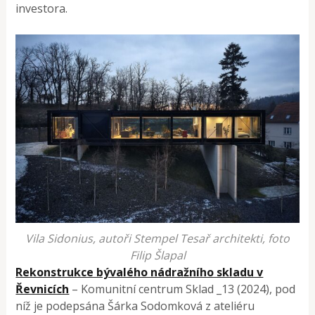
investora.
Vila Sidonius, autoři Stempel Tesař architekti, foto
Filip Šlapal
Rekonstrukce bývalého nádražního skladu v
Řevnicích
– Komunitní centrum Sklad _13 (2024), pod
níž je podepsána Šárka Sodomková z ateliéru