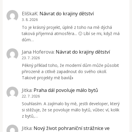
EliškaK
:
Návrat do krajiny dětství
3. 8. 2026
To je krásný projekt, úplně z toho na mě dýchá
taková příjemná atmosféra... 🙂 Líbí se mi, když má
dům…
Jana Hoferova
:
Návrat do krajiny dětství
23. 7. 2026
Pěkný příklad toho, že moderní dům může působit
přirozeně a citlivě zapadnout do svého okolí.
Takové projekty mě baví👍
Jitka
:
Praha dál povoluje málo bytů
22. 7. 2026
Souhlasím. A zajímalo by mě, jestli developer, který
si stěžuje, že se povoluje málo bytů, vůbec ví, kolik
z bytů,…
Jitka
:
Nový život pohraniční strážnice ve