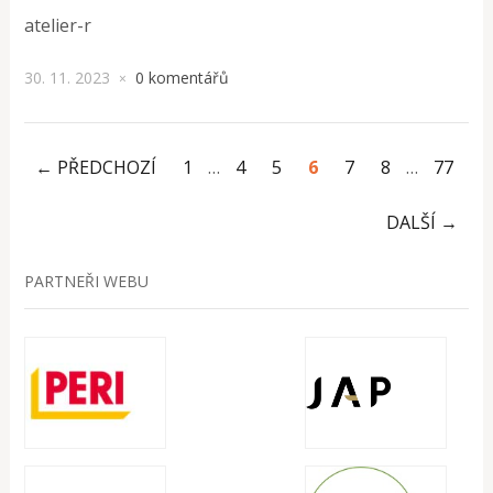
atelier-r
30. 11. 2023
0 komentářů
×
← PŘEDCHOZÍ
1
…
4
5
6
7
8
…
77
DALŠÍ →
PARTNEŘI WEBU