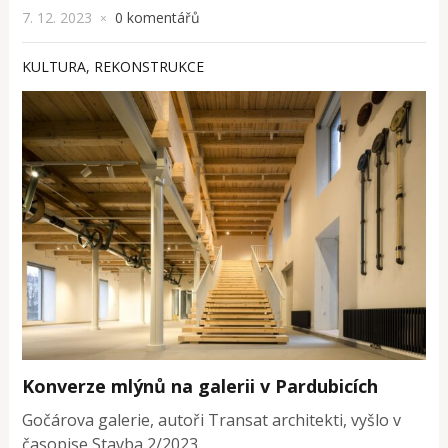
7. 12. 2023
0 komentářů
×
KULTURA
,
REKONSTRUKCE
Konverze mlýnů na galerii v Pardubicích
Gočárova galerie, autoři Transat architekti, vyšlo v
časopise Stavba 2/2023.