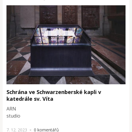
Schrána ve Schwarzenberské kapli v
katedrále sv. Víta
ARN
studio
7. 12. 2023
0 komentářů
×