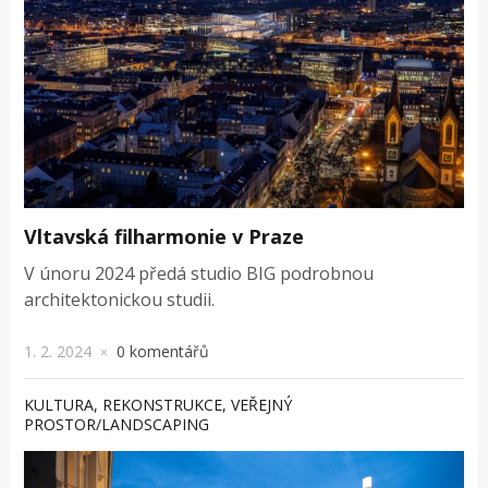
Vltavská filharmonie v Praze
V únoru 2024 předá studio BIG podrobnou
architektonickou studii.
1. 2. 2024
0 komentářů
×
KULTURA
,
REKONSTRUKCE
,
VEŘEJNÝ
PROSTOR/LANDSCAPING