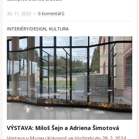
30. 11. 2023
0 komentářů
×
INTERIÉRY/DESIGN
,
KULTURA
VÝSTAVA: Miloš Šejn a Adriena Šimotová
Výstava v Muzeu Krkonoš ve Vrchlabí do 29. 2. 2024,