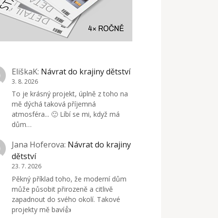
EliškaK
:
Návrat do krajiny dětství
3. 8. 2026
To je krásný projekt, úplně z toho na
mě dýchá taková příjemná
atmosféra... 🙂 Líbí se mi, když má
dům…
Jana Hoferova
:
Návrat do krajiny
dětství
23. 7. 2026
Pěkný příklad toho, že moderní dům
může působit přirozeně a citlivě
zapadnout do svého okolí. Takové
projekty mě baví👍