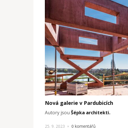
Nová galerie v Pardubicích
Autory jsou
Šépka architekti.
25. 9. 2023
0 komentářů
×