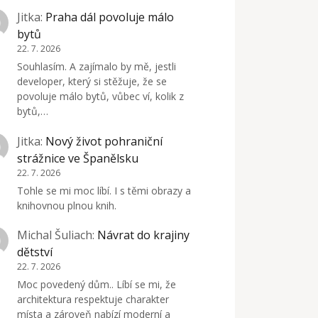
Jitka
:
Praha dál povoluje málo
bytů
22. 7. 2026
Souhlasím. A zajímalo by mě, jestli
developer, který si stěžuje, že se
povoluje málo bytů, vůbec ví, kolik z
bytů,…
Jitka
:
Nový život pohraniční
strážnice ve Španělsku
22. 7. 2026
Tohle se mi moc líbí. I s těmi obrazy a
knihovnou plnou knih.
Michal Šuliach
:
Návrat do krajiny
dětství
22. 7. 2026
Moc povedený dům.. Líbí se mi, že
architektura respektuje charakter
místa a zároveň nabízí moderní a