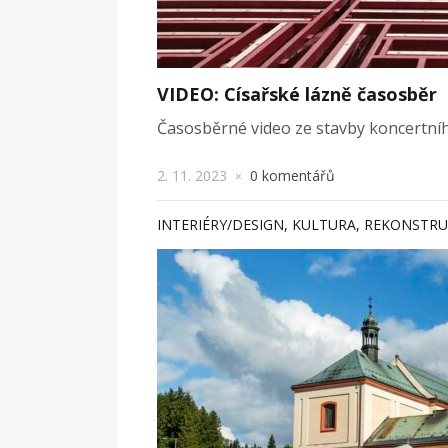
VIDEO: Císařské lázně časosběr
Časosběrné video ze stavby koncertního
2. 11. 2023
0 komentářů
×
INTERIÉRY/DESIGN
,
KULTURA
,
REKONSTRU