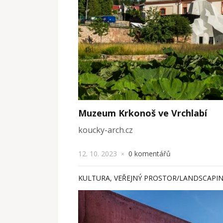
Muzeum Krkonoš ve Vrchlabí
koucky-arch.cz
12. 10. 2023
0 komentářů
×
KULTURA
,
VEŘEJNÝ PROSTOR/LANDSCAPI