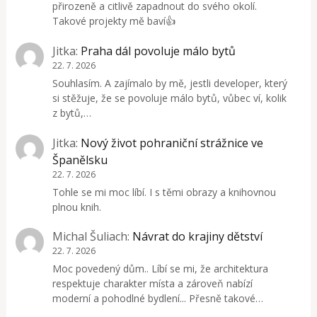
přirozeně a citlivě zapadnout do svého okolí.
Takové projekty mě baví👍
Jitka
:
Praha dál povoluje málo bytů
22. 7. 2026
Souhlasím. A zajímalo by mě, jestli developer, který
si stěžuje, že se povoluje málo bytů, vůbec ví, kolik
z bytů,…
Jitka
:
Nový život pohraniční strážnice ve
Španělsku
22. 7. 2026
Tohle se mi moc líbí. I s těmi obrazy a knihovnou
plnou knih.
Michal Šuliach
:
Návrat do krajiny dětství
22. 7. 2026
Moc povedený dům.. Líbí se mi, že architektura
respektuje charakter místa a zároveň nabízí
moderní a pohodlné bydlení... Přesně takové…