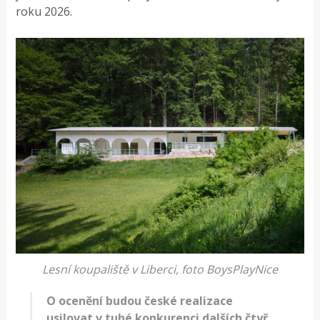
roku 2026.
Lesní koupaliště v Liberci, foto BoysPlayNice
O ocenění budou české realizace
usilovat v tuhé konkurenci dalších čtyř