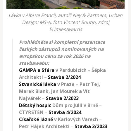
Lávka v Albi ve Francii, autoři Ney & Partners, Urban
Design: MS-A, foto Vincent Boutin, zdroj
EUmiesAwards
Prohlédněte si kompletní prezentace
českých zástupců nominovaných na
evropskou cenu za rok 2026 na
stavbawebu:
GAMPA a Sféra
v Pardubicích – Šépka
Architekti –
Stavba 2/2024
Štvanická lávka
v Praze –
Petr Tej,
Marek Blank, Jan Mourek a Vít
Najvárek
–
Stavba 2/2023
Dětský hospic
Dům pro Julii v Brně –
ČTYŘSTĚN –
Stavba 4/2024
Císařské lázně
v Karlových Varech –
Petr Hájek Architekti –
Stavba 3/2023