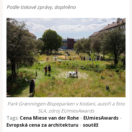
Podle tiskové zprávy, doplněno
Park Grønningen-Bispeparken v Kodani, autoři a foto
SLA, zdroj EUmiesAwards
Tags:
Cena Miese van der Rohe
EUmiesAwards
×
×
Evropská cena za architekturu
soutěž
×