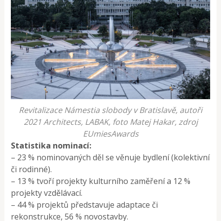
Revitalizace Námestia slobody v Bratislavě, autoři
2021 Architects, LABAK, foto Matej Hakar, zdroj
EUmiesAwards
Statistika nominací:
– 23 % nominovaných děl se věnuje bydlení (kolektivní
či rodinné).
– 13 % tvoří projekty kulturního zaměření a 12 %
projekty vzdělávací.
– 44 % projektů představuje adaptace či
rekonstrukce, 56 % novostavby.