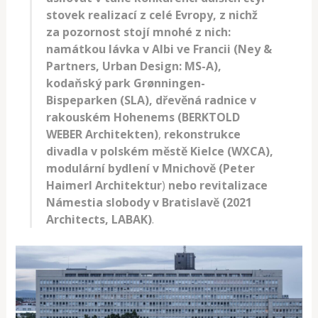
stovek realizací z celé Evropy, z nichž
za pozornost stojí mnohé z nich:
namátkou lávka v Albi ve Francii (Ney &
Partners, Urban Design: MS-A),
kodaňský park Grønningen-
Bispeparken (SLA), dřevěná radnice v
rakouském Hohenems (BERKTOLD
WEBER Architekten)
,
rekonstrukce
divadla v polském městě Kielce (WXCA),
modulární bydlení v Mnichově (Peter
Haimerl Architektur
)
nebo revitalizace
Námestia slobody v Bratislavě (2021
Architects, LABAK)
.