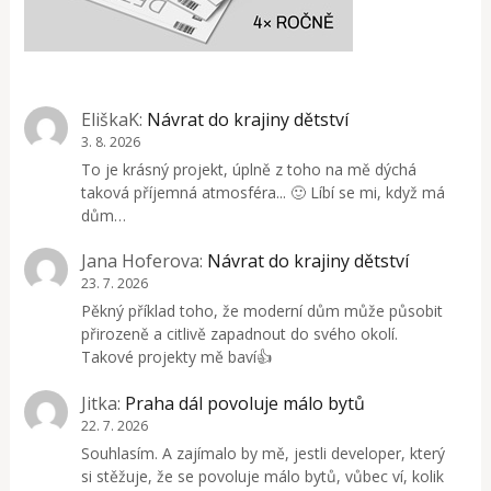
EliškaK
:
Návrat do krajiny dětství
3. 8. 2026
To je krásný projekt, úplně z toho na mě dýchá
taková příjemná atmosféra... 🙂 Líbí se mi, když má
dům…
Jana Hoferova
:
Návrat do krajiny dětství
23. 7. 2026
Pěkný příklad toho, že moderní dům může působit
přirozeně a citlivě zapadnout do svého okolí.
Takové projekty mě baví👍
Jitka
:
Praha dál povoluje málo bytů
22. 7. 2026
Souhlasím. A zajímalo by mě, jestli developer, který
si stěžuje, že se povoluje málo bytů, vůbec ví, kolik