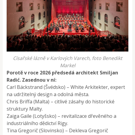
Císařské lázně v Karlových Varech, foto Benedikt
Markel
Porotě v roce 2026 předsedá architekt Smiljan
Radić. Zasednou v ní:
Carl Bäckstrand (Švédsko) – White Arkitekter, expert
na udržitelný design a odolná města.
Chris Briffa (Malta) – citlivé zásahy do historické
struktury Malty.
Zaiga Gaile (Lotyšsko) – revitalizace dřevěného a
industriálního dědictví Rigy.
Tina Gregorič (Slovinsko) – Dekleva Gregorič