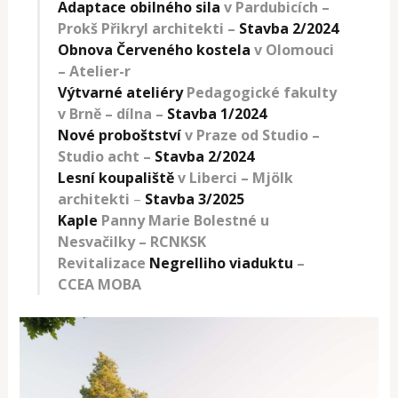
Adaptace obilného sila
v Pardubicích –
Prokš Přikryl architekti
–
Stavba 2/2024
Obnova Červeného kostela
v Olomouci
– Atelier-r
Výtvarné ateliéry
Pedagogické fakulty
v Brně – dílna
–
Stavba 1/2024
Nové proboštství
v Praze od Studio –
Studio acht
–
Stavba 2/2024
Lesní koupaliště
v Liberci –
Mjölk
architekti
–
Stavba 3/2025
Kaple
Panny Marie Bolestné u
Nesvačilky –
RCNKSK
Revitalizace
Negrelliho viaduktu
–
CCEA MOBA