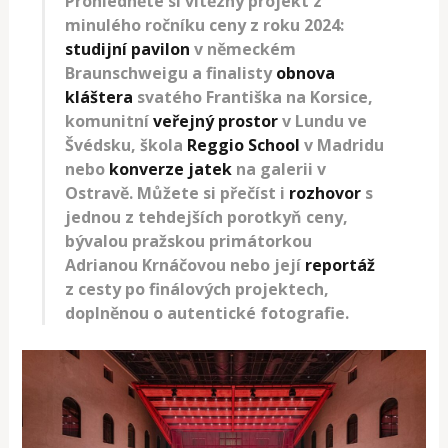
Prohlédněte si vítězný projekt z
minulého ročníku ceny z roku 2024:
studijní pavilon
v německém
Braunschweigu a finalisty
obnova
kláštera
svatého Františka na Korsice,
komunitní
veřejný prostor
v Lundu ve
Švédsku, škola
Reggio School
v Madridu
nebo
konverze jatek
na galerii v
Ostravě. Můžete si přečíst i
rozhovor
s
jednou z tehdejších porotkyň ceny,
bývalou pražskou primátorkou
Adrianou Krnáčovou nebo její
reportáž
z cesty po finálových projektech,
doplněnou o autentické fotografie.