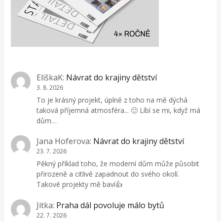
EliškaK
:
Návrat do krajiny dětství
3. 8. 2026
To je krásný projekt, úplně z toho na mě dýchá
taková příjemná atmosféra... 🙂 Líbí se mi, když má
dům…
Jana Hoferova
:
Návrat do krajiny dětství
23. 7. 2026
Pěkný příklad toho, že moderní dům může působit
přirozeně a citlivě zapadnout do svého okolí.
Takové projekty mě baví👍
Jitka
:
Praha dál povoluje málo bytů
22. 7. 2026