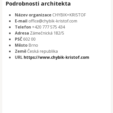
Podrobnosti architekta
Název organizace
CHYBIK+KRISTOF
E-mail
office@chybik-kristof.com
Telefon
+420 777 575 434
Adresa
Zámečnická 182/5
PSČ
602 00
Město
Brno
Země
Česká republika
URL
https://www.chybik-kristof.com