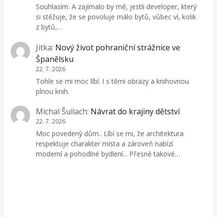
Souhlasím. A zajímalo by mě, jestli developer, který
si stěžuje, že se povoluje málo bytů, vůbec ví, kolik
z bytů,…
Jitka
:
Nový život pohraniční strážnice ve
Španělsku
22. 7. 2026
Tohle se mi moc líbí. I s těmi obrazy a knihovnou
plnou knih.
Michal Šuliach
:
Návrat do krajiny dětství
22. 7. 2026
Moc povedený dům.. Líbí se mi, že architektura
respektuje charakter místa a zároveň nabízí
moderní a pohodlné bydlení... Přesně takové…